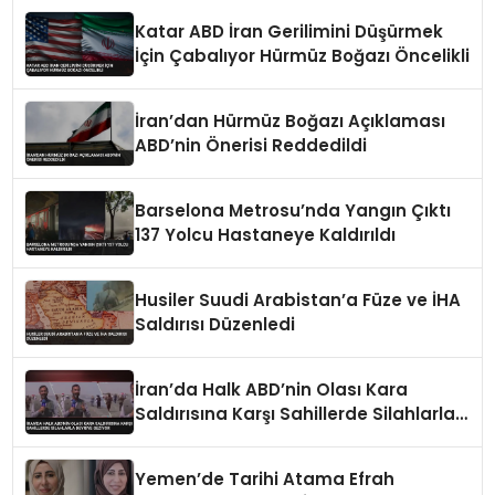
Katar ABD İran Gerilimini Düşürmek
İçin Çabalıyor Hürmüz Boğazı Öncelikli
İran’dan Hürmüz Boğazı Açıklaması
ABD’nin Önerisi Reddedildi
Barselona Metrosu’nda Yangın Çıktı
137 Yolcu Hastaneye Kaldırıldı
Husiler Suudi Arabistan’a Füze ve İHA
Saldırısı Düzenledi
İran’da Halk ABD’nin Olası Kara
Saldırısına Karşı Sahillerde Silahlarla
Devriye Geziyor
Yemen’de Tarihi Atama Efrah