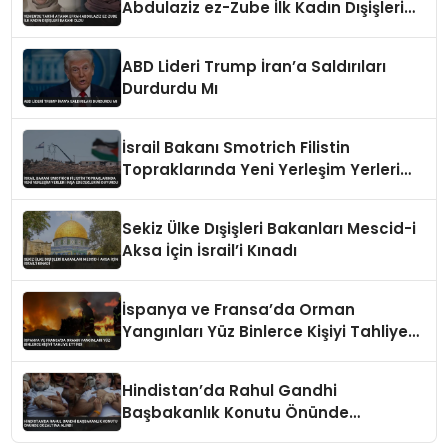
Abdulaziz ez-Zube İlk Kadın Dışişleri
Bakanı Oldu
ABD Lideri Trump İran’a Saldırıları
Durdurdu Mı
İsrail Bakanı Smotrich Filistin
Topraklarında Yeni Yerleşim Yerleri
İnşa Edeceklerini Duyurdu
Sekiz Ülke Dışişleri Bakanları Mescid-i
Aksa İçin İsrail’i Kınadı
İspanya ve Fransa’da Orman
Yangınları Yüz Binlerce Kişiyi Tahliye
Ettirdi
Hindistan’da Rahul Gandhi
Başbakanlık Konutu Önünde
Gözaltına Alındı