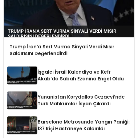
Trump İran’a Sert Vurma Sinyali Verdi Mısır
Saldırısını Değerlendirdi
İşgalci İsrail Kalendiya ve Kefr
Akab’da Sabah Ezanına Engel Oldu
Yunanistan Korydallos Cezaevi’nde
Türk Mahkumlar İsyan Çıkardı
Barselona Metrosunda Yangın Paniği:
137 Kişi Hastaneye Kaldırıldı