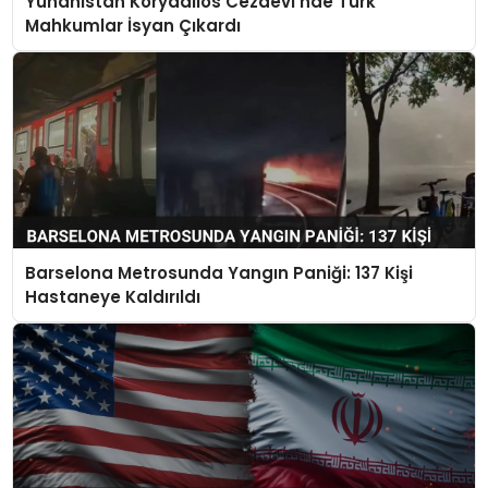
Yunanistan Korydallos Cezaevi’nde Türk
Mahkumlar İsyan Çıkardı
Barselona Metrosunda Yangın Paniği: 137 Kişi
Hastaneye Kaldırıldı