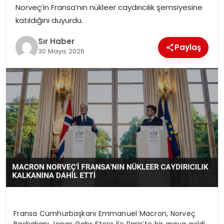
Norveç’in Fransa’nın nükleer caydırıcılık şemsiyesine
EĞITIM
katıldığını duyurdu.
YAŞAM
Sır Haber
Paylaş
30 Mayıs 2026
Fransa Cumhurbaşkanı Emmanuel Macron, Norveç
Başbakanı Jonas Gahr Store ile Paris’te bir araya geldi.