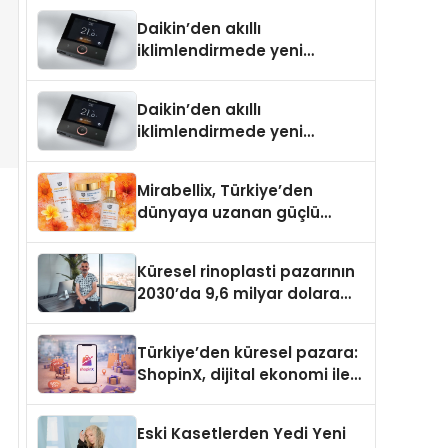
Türkiye’de
Daikin’den akıllı
iklimlendirmede yeni
dönem: Madoka Plus
Türkiye’de
Daikin’den akıllı
iklimlendirmede yeni
dönem: Madoka Plus
Türkiye’de
Mirabellix, Türkiye’den
dünyaya uzanan güçlü
büyümesini sürdürüyor
Küresel rinoplasti pazarının
2030’da 9,6 milyar dolara
ulaşması bekleniyor
Türkiye’den küresel pazara:
ShopinX, dijital ekonomi ile
gerçek dünya alışverişini bir
araya getirmeyi hedefliyor
Eski Kasetlerden Yedi Yeni