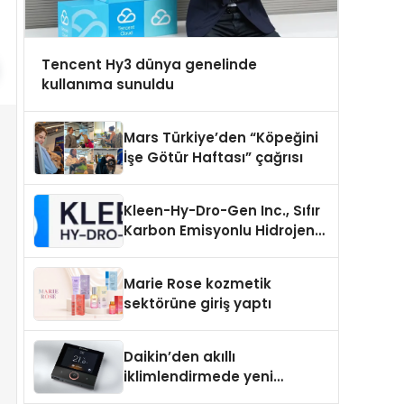
Tencent Hy3 dünya genelinde
kullanıma sunuldu
Mars Türkiye’den “Köpeğini
İşe Götür Haftası” çağrısı
Kleen-Hy-Dro-Gen Inc., Sıfır
Karbon Emisyonlu Hidrojen
Isıtma Teknolojisinde ISO ve
TSSA Düzenleyici Onaylarını
Marie Rose kozmetik
Aldı
sektörüne giriş yaptı
Daikin’den akıllı
iklimlendirmede yeni
dönem: Madoka Plus