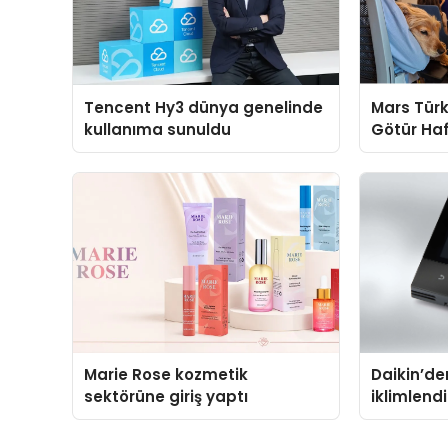
Tencent Hy3 dünya genelinde
Mars Türk
kullanıma sunuldu
Götür Haf
Marie Rose kozmetik
Daikin’den
sektörüne giriş yaptı
iklimlen
Madoka P