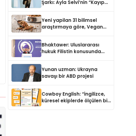
Şarkı: Ayla Selvi’nin “Kayıp
Kasetler 1” Albümü 31
Temmuz’da Çıktı
Yeni yapilan 31 bilimsel
araştırmaya göre, Vegan
Köpek Maması ve Vegan
Kedi Mamasının İyi
Bhaktawer: Uluslararası
Sindirildiğini Ortaya Koydu
hukuk Filistin konusunda
çifte standart uyguluyor
Yunan uzman: Ukrayna
savaşı bir ABD projesi
Cowboy English: “İngilizce,
küresel ekiplerde ölçülen bir
iş yetkinliğine dönüşüyor”