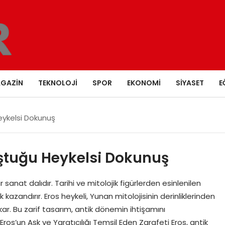
GAZIN
TEKNOLOJI
SPOR
EKONOMI
SIYASET
E
Heykelsi Dokunuş
luştuğu Heykelsi Dokunuş
anat dalıdır. Tarihi ve mitolojik figürlerden esinlenilen
 kazandırır. Eros heykeli, Yunan mitolojisinin derinliklerinden
ar. Bu zarif tasarım, antik dönemin ihtişamını
s’un Aşk ve Yaratıcılığı Temsil Eden Zarafeti Eros, antik