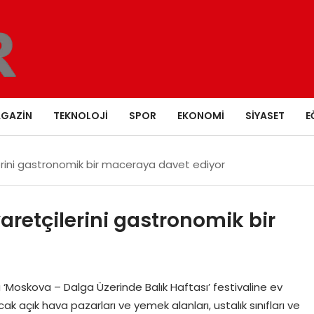
GAZIN
TEKNOLOJI
SPOR
EKONOMI
SIYASET
E
erini gastronomik bir maceraya davet ediyor
aretçilerini gastronomik bir
 ‘Moskova – Dalga Üzerinde Balık Haftası’ festivaline ev
k açık hava pazarları ve yemek alanları, ustalık sınıfları ve