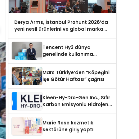
Derya Arms, İstanbul Prohunt 2026’da
yeni nesil ürünlerini ve global marka
vizyonunu sergiledi
Tencent Hy3 dünya
genelinde kullanıma
sunuldu
Mars Türkiye’den “Köpeğini
İşe Götür Haftası” çağrısı
Kleen-Hy-Dro-Gen Inc., Sıfır
Karbon Emisyonlu Hidrojen
Isıtma Teknolojisinde ISO ve
TSSA Düzenleyici Onaylarını
Marie Rose kozmetik
Aldı
sektörüne giriş yaptı