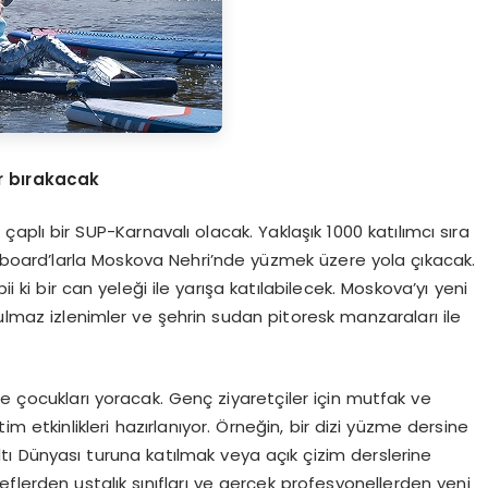
r bırakacak
 çaplı bir SUP-Karnavalı olacak. Yaklaşık 1000 katılımcı sıra
P-board’larla Moskova Nehri’nde yüzmek üzere yola çıkacak.
 ki bir can yeleği ile yarışa katılabilecek. Moskova’yı yeni
tulmaz izlenimler ve şehrin sudan pitoresk manzaraları ile
de çocukları yoracak. Genç ziyaretçiler için mutfak ve
ğitim etkinlikleri hazırlanıyor. Örneğin, bir dizi yüzme dersine
ı Dünyası turuna katılmak veya açık çizim derslerine
eflerden ustalık sınıfları ve gerçek profesyonellerden yeni