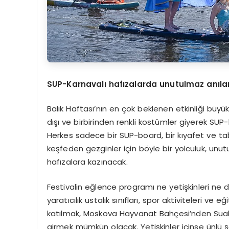
SUP-Karnavalı hafızalarda unutulmaz anıla
Balık Haftası’nın en çok beklenen etkinliği büyük
dışı ve birbirinden renkli kostümler giyerek SU
Herkes sadece bir SUP-board, bir kıyafet ve tabii
keşfeden gezginler için böyle bir yolculuk, unu
hafızalara kazınacak.
Festivalin eğlence programı ne yetişkinleri ne 
yaratıcılık ustalık sınıfları, spor aktiviteleri ve e
katılmak, Moskova Hayvanat Bahçesi’nden Sualt
girmek mümkün olacak. Yetişkinler içinse ünlü ş