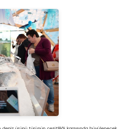
ve deniz ürünü türünün çeşitliliği karşısında büyülenecek.