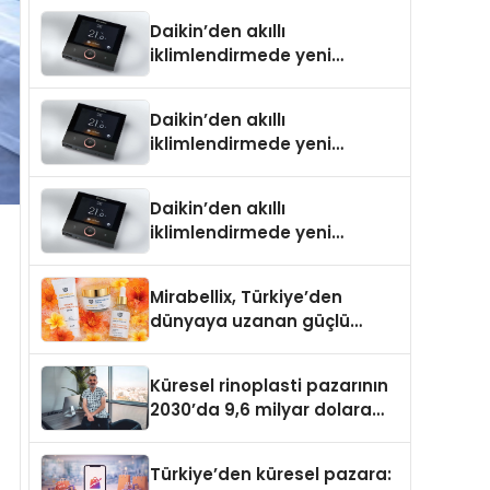
Daikin’den akıllı
iklimlendirmede yeni
dönem: Madoka Plus
Türkiye’de
Daikin’den akıllı
iklimlendirmede yeni
dönem: Madoka Plus
Türkiye’de
Daikin’den akıllı
iklimlendirmede yeni
dönem: Madoka Plus
Türkiye’de
Mirabellix, Türkiye’den
dünyaya uzanan güçlü
büyümesini sürdürüyor
Küresel rinoplasti pazarının
2030’da 9,6 milyar dolara
ulaşması bekleniyor
Türkiye’den küresel pazara: