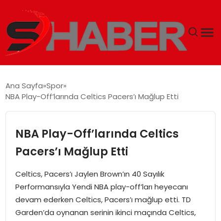
GÜNDEM
Ana Sayfa
Spor
NBA Play-Off’larında Celtics Pacers’ı Mağlup Etti
MAGAZIN
TEKNOLOJI
NBA Play-Off’larında Celtics
Pacers’ı Mağlup Etti
SPOR
Celtics, Pacers’ı Jaylen Brown’ın 40 Sayılık
EKONOMI
Performansıyla Yendi NBA play-off’ları heyecanı
devam ederken Celtics, Pacers’ı mağlup etti. TD
SIYASET
Garden’da oynanan serinin ikinci maçında Celtics,