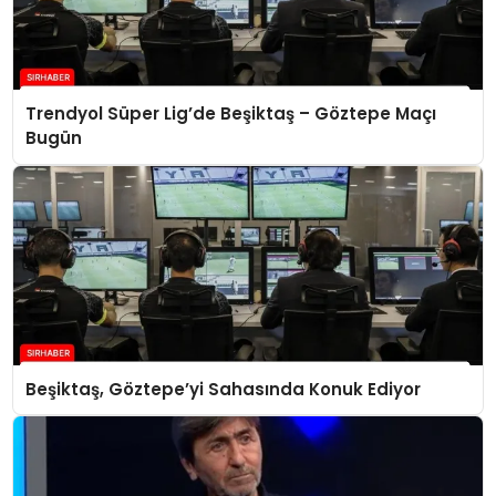
Trendyol Süper Lig’de Beşiktaş – Göztepe Maçı
Bugün
Beşiktaş, Göztepe’yi Sahasında Konuk Ediyor