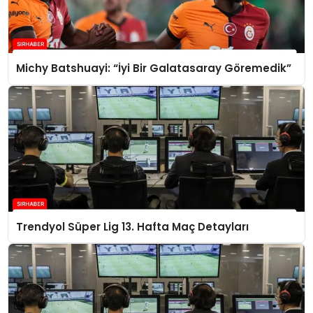
Michy Batshuayi: “İyi Bir Galatasaray Göremedik”
Trendyol Süper Lig 13. Hafta Maç Detayları