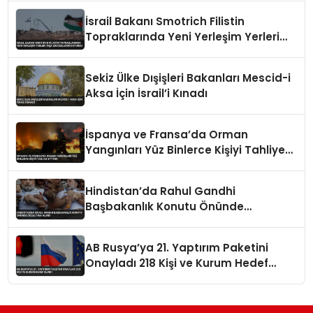
İsrail Bakanı Smotrich Filistin
Topraklarında Yeni Yerleşim Yerleri
İnşa Edeceklerini Duyurdu
Sekiz Ülke Dışişleri Bakanları Mescid-i
Aksa İçin İsrail’i Kınadı
İspanya ve Fransa’da Orman
Yangınları Yüz Binlerce Kişiyi Tahliye
Ettirdi
Hindistan’da Rahul Gandhi
Başbakanlık Konutu Önünde
Gözaltına Alındı
AB Rusya’ya 21. Yaptırım Paketini
Onayladı 218 Kişi ve Kurum Hedef
Alındı