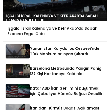
İşgalci İsrail Kalendiya ve Kefr Akab’da Sabah
Ezanına Engel Oldu
Yunanistan Korydallos Cezaevi’nde
Türk Mahkumlar İsyan Çıkardı
Barselona Metrosunda Yangın Paniği:
137 Kişi Hastaneye Kaldırıldı
Katar ABD İran Gerilimini Düşürmek
İçin Çabalıyor Hürmüz Boğazı Öncelikli
İran’dan Hürmüz Boğazı Açıklaması