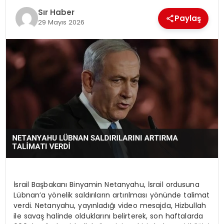
EĞITIM
Sır Haber
Paylaş
29 Mayıs 2026
YAŞAM
İsrail Başbakanı Binyamin Netanyahu, İsrail ordusuna
Lübnan’a yönelik saldırıların artırılması yönünde talimat
verdi. Netanyahu, yayınladığı video mesajda, Hizbullah
ile savaş halinde olduklarını belirterek, son haftalarda