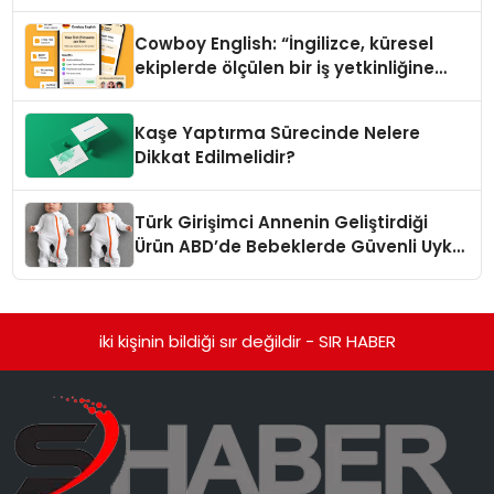
Cowboy English: “İngilizce, küresel
ekiplerde ölçülen bir iş yetkinliğine
dönüşüyor”
Kaşe Yaptırma Sürecinde Nelere
Dikkat Edilmelidir?
Türk Girişimci Annenin Geliştirdiği
Ürün ABD’de Bebeklerde Güvenli Uyku
Standardına Yeni Bir Bakış Açısı
Getiriyor.
iki kişinin bildiği sır değildir - SIR HABER