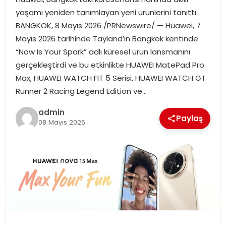
EĞITIM
yaşamı yeniden tanımlayan yeni ürünlerini tanıttı
BANGKOK, 8 Mayıs 2026 /PRNewswire/ — Huawei, 7
YAŞAM
Mayıs 2026 tarihinde Tayland’ın Bangkok kentinde
“Now Is Your Spark” adlı küresel ürün lansmanını
gerçekleştirdi ve bu etkinlikte HUAWEI MatePad Pro
Max, HUAWEI WATCH FIT 5 Serisi, HUAWEI WATCH GT
Runner 2 Racing Legend Edition ve…
admin
Paylaş
08 Mayıs 2026