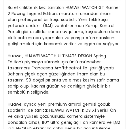
Bu etkinlikte ilk kez tanıtılan HUAWEI WATCH GT Runner
2 Racing Legend Edition, maraton ruhundan ilham
alan profesyonel bir koşu saatidir. Yeni tekli koşu
yetenek endeksi (RAI) ve Antrenman Kampı Kontrol
Paneli gibi özellikler sunan uygulama, koşuculara daha
akıllı antrenman yapmaları ve yarış performanslarını
geliştirmeleri için kapsamlı veriler ve içgörüler sağlıyor.
Huawei, HUAWEI WATCH ULTIMATE DESIGN Spring
Edition’ı piyasaya sürmek için ünlü mücevher
tasarımcısı Francesca Amfitheatrof ile işbirliği yaptı.
Baharın çiçek açan güzelliğinden ilham alan bu
tasarım, 99 doğal pırlanta ve elmas kesim safir cama
sahip olup, kadınsı gücün ve canlılığın giyilebilir bir
sembolü niteliğinde.
Huawei ayrıca yeni premium amiral gemisi çocuk
saatlerini de tanıttı: HUAWEI WATCH KIDS X1 Serisi. Ön
ve arka yüksek çözünürlüklü kamera sistemiyle
donatılan cihaz, 110° ultra geniş açılı ön kamera ve 1,82
inç AMOLED ekranıyla daha geniş bir görüntüleme