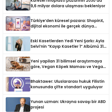
Küresel rinoplasti pazarının 2030’da
9,6 milyar dolara ulaşması bekleniyor
Türkiye’den küresel pazara: ShopinX,
dijital ekonomi ile gerçek dünya
alışverişini bir araya getirmeyi
hedefliyor
Eski Kasetlerden Yedi Yeni Şarkı: Ayla
Selvi’nin “Kayıp Kasetler 1” Albümü 31
Temmuz’da Çıktı
Yeni yapilan 31 bilimsel araştırmaya
göre, Vegan Köpek Maması ve Vegan
Kedi Mamasının İyi Sindirildiğini
Ortaya Koydu
Bhaktawer: Uluslararası hukuk Filistin
konusunda çifte standart uyguluyor
Yunan uzman: Ukrayna savaşı bir ABD
projesi