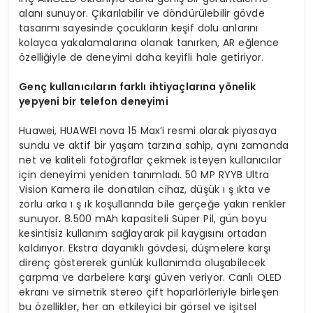
alanı sunuyor. Çıkarılabilir ve döndürülebilir gövde
tasarımı sayesinde çocukların keşif dolu anlarını
kolayca yakalamalarına olanak tanırken, AR eğlence
özelliğiyle de deneyimi daha keyifli hale getiriyor.
Genç kullanıcıların farklı ihtiyaçlarına yönelik
yepyeni bir telefon deneyimi
Huawei, HUAWEI nova 15 Max’i resmi olarak piyasaya
sundu ve aktif bir yaşam tarzına sahip, aynı zamanda
net ve kaliteli fotoğraflar çekmek isteyen kullanıcılar
için deneyimi yeniden tanımladı. 50 MP RYYB Ultra
Vision Kamera ile donatılan cihaz, düşük ı ş ıkta ve
zorlu arka ı ş ık koşullarında bile gerçeğe yakın renkler
sunuyor. 8.500 mAh kapasiteli Süper Pil, gün boyu
kesintisiz kullanım sağlayarak pil kaygısını ortadan
kaldırıyor. Ekstra dayanıklı gövdesi, düşmelere karşı
direnç göstererek günlük kullanımda oluşabilecek
çarpma ve darbelere karşı güven veriyor. Canlı OLED
ekranı ve simetrik stereo çift hoparlörleriyle birleşen
bu özellikler, her an etkileyici bir görsel ve işitsel