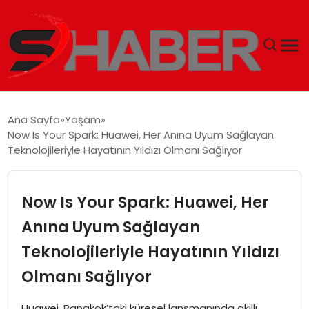
GÜNDEM
Ana Sayfa
Yaşam
Now Is Your Spark: Huawei, Her Anına Uyum Sağlayan
MAGAZIN
Teknolojileriyle Hayatının Yıldızı Olmanı Sağlıyor
TEKNOLOJI
Now Is Your Spark: Huawei, Her
SPOR
Anına Uyum Sağlayan
Teknolojileriyle Hayatının Yıldızı
EKONOMI
Olmanı Sağlıyor
SIYASET
Huawei, Bangkok’taki küresel lansmanında akıllı