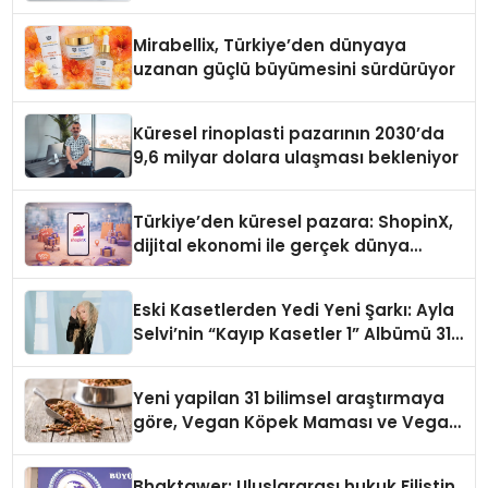
Mirabellix, Türkiye’den dünyaya
uzanan güçlü büyümesini sürdürüyor
Küresel rinoplasti pazarının 2030’da
9,6 milyar dolara ulaşması bekleniyor
Türkiye’den küresel pazara: ShopinX,
dijital ekonomi ile gerçek dünya
alışverişini bir araya getirmeyi
hedefliyor
Eski Kasetlerden Yedi Yeni Şarkı: Ayla
Selvi’nin “Kayıp Kasetler 1” Albümü 31
Temmuz’da Çıktı
Yeni yapilan 31 bilimsel araştırmaya
göre, Vegan Köpek Maması ve Vegan
Kedi Mamasının İyi Sindirildiğini
Ortaya Koydu
Bhaktawer: Uluslararası hukuk Filistin