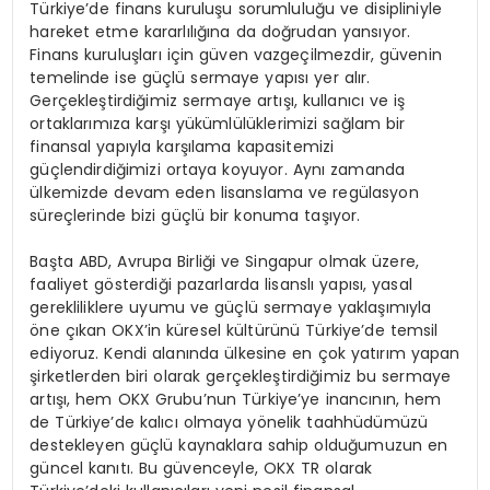
Türkiye’de finans kuruluşu sorumluluğu ve disipliniyle
hareket etme kararlılığına da doğrudan yansıyor.
Finans kuruluşları için güven vazgeçilmezdir, güvenin
temelinde ise güçlü sermaye yapısı yer alır.
Gerçekleştirdiğimiz sermaye artışı, kullanıcı ve iş
ortaklarımıza karşı yükümlülüklerimizi sağlam bir
finansal yapıyla karşılama kapasitemizi
güçlendirdiğimizi ortaya koyuyor. Aynı zamanda
ülkemizde devam eden lisanslama ve regülasyon
süreçlerinde bizi güçlü bir konuma taşıyor.
Başta ABD, Avrupa Birliği ve Singapur olmak üzere,
faaliyet gösterdiği pazarlarda lisanslı yapısı, yasal
gerekliliklere uyumu ve güçlü sermaye yaklaşımıyla
öne çıkan OKX’in küresel kültürünü Türkiye’de temsil
ediyoruz. Kendi alanında ülkesine en çok yatırım yapan
şirketlerden biri olarak gerçekleştirdiğimiz bu sermaye
artışı, hem OKX Grubu’nun Türkiye’ye inancının, hem
de Türkiye’de kalıcı olmaya yönelik taahhüdümüzü
destekleyen güçlü kaynaklara sahip olduğumuzun en
güncel kanıtı. Bu güvenceyle, OKX TR olarak