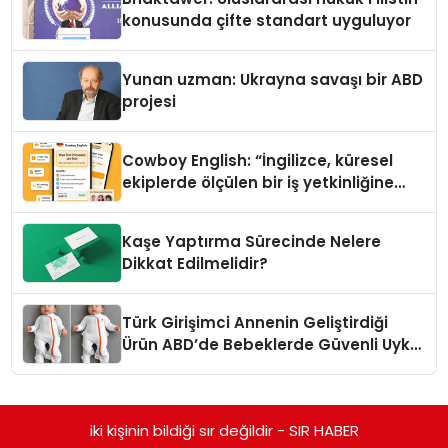
konusunda çifte standart uyguluyor
Yunan uzman: Ukrayna savaşı bir ABD
projesi
Cowboy English: “İngilizce, küresel
ekiplerde ölçülen bir iş yetkinliğine
dönüşüyor”
Kaşe Yaptırma Sürecinde Nelere
Dikkat Edilmelidir?
Türk Girişimci Annenin Geliştirdiği
Ürün ABD’de Bebeklerde Güvenli Uyku
Standardına Yeni Bir Bakış Açısı
Getiriyor.
iki kişinin bildiği sır değildir - SIR HABER