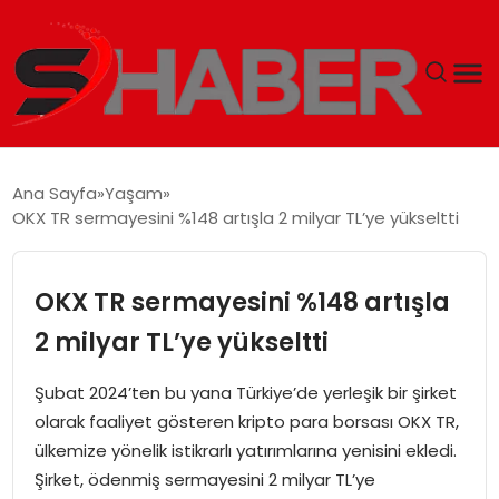
GÜNDEM
Ana Sayfa
Yaşam
OKX TR sermayesini %148 artışla 2 milyar TL’ye yükseltti
MAGAZIN
TEKNOLOJI
OKX TR sermayesini %148 artışla
2 milyar TL’ye yükseltti
SPOR
Şubat 2024’ten bu yana Türkiye’de yerleşik bir şirket
EKONOMI
olarak faaliyet gösteren kripto para borsası OKX TR,
ülkemize yönelik istikrarlı yatırımlarına yenisini ekledi.
SIYASET
Şirket, ödenmiş sermayesini 2 milyar TL’ye