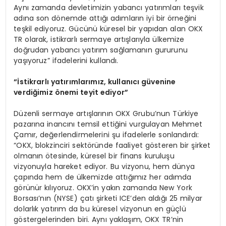
Aynı zamanda devletimizin yabancı yatırımları teşvik
adına son dönemde attığı adımların iyi bir örneğini
teşkil ediyoruz. Gücünü küresel bir yapıdan alan OKX
TR olarak, istikrarlı sermaye artışlarıyla ülkemize
doğrudan yabancı yatırım sağlamanın gururunu
yaşıyoruz” ifadelerini kullandı.
“İstikrarlı yatırımlarımız, kullanıcı güvenine
verdiğimiz önemi teyit ediyor”
Düzenli sermaye artışlarının OKX Grubu’nun Türkiye
pazarına inancını temsil ettiğini vurgulayan Mehmet
Çamır, değerlendirmelerini şu ifadelerle sonlandırdı:
“OKX, blokzinciri sektöründe faaliyet gösteren bir şirket
olmanın ötesinde, küresel bir finans kuruluşu
vizyonuyla hareket ediyor. Bu vizyonu, hem dünya
çapında hem de ülkemizde attığımız her adımda
görünür kılıyoruz. OKX’in yakın zamanda New York
Borsası’nın (NYSE) çatı şirketi ICE’den aldığı 25 milyar
dolarlık yatırım da bu küresel vizyonun en güçlü
göstergelerinden biri. Aynı yaklaşım, OKX TR’nin