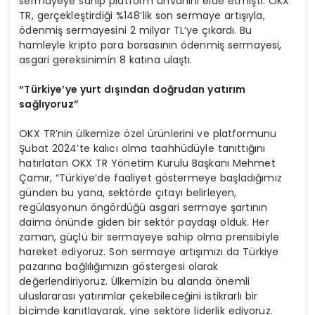
sermayeye sahip platform unvanını elde etmişti. OKX
TR, gerçekleştirdiği %148’lik son sermaye artışıyla,
ödenmiş sermayesini 2 milyar TL’ye çıkardı. Bu
hamleyle kripto para borsasının ödenmiş sermayesi,
asgari gereksinimin 8 katına ulaştı.
“Türkiye’ye yurt dışından doğrudan yatırım
sağlıyoruz”
OKX TR’nin ülkemize özel ürünlerini ve platformunu
Şubat 2024’te kalıcı olma taahhüdüyle tanıttığını
hatırlatan OKX TR Yönetim Kurulu Başkanı Mehmet
Çamır, “Türkiye’de faaliyet göstermeye başladığımız
günden bu yana, sektörde çıtayı belirleyen,
regülasyonun öngördüğü asgari sermaye şartının
daima önünde giden bir sektör paydaşı olduk. Her
zaman, güçlü bir sermayeye sahip olma prensibiyle
hareket ediyoruz. Son sermaye artışımızı da Türkiye
pazarına bağlılığımızın göstergesi olarak
değerlendiriyoruz. Ülkemizin bu alanda önemli
uluslararası yatırımlar çekebileceğini istikrarlı bir
biçimde kanıtlayarak, yine sektöre liderlik ediyoruz.