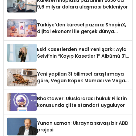
Küresel rinoplasti pazarının 2030’da
9,6 milyar dolara ulaşması bekleniyor
Türkiye’den küresel pazara: ShopinX,
dijital ekonomi ile gerçek dünya
alışverişini bir araya getirmeyi
hedefliyor
Eski Kasetlerden Yedi Yeni Şarkı: Ayla
Selvi’nin “Kayıp Kasetler 1” Albümü 31
Temmuz’da Çıktı
Yeni yapilan 31 bilimsel araştırmaya
göre, Vegan Köpek Maması ve Vegan
Kedi Mamasının İyi Sindirildiğini
Ortaya Koydu
Bhaktawer: Uluslararası hukuk Filistin
konusunda çifte standart uyguluyor
Yunan uzman: Ukrayna savaşı bir ABD
projesi