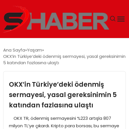
GÜNDEM
Ana Sayfa
Yaşam
OKX’in Türkiye’deki ödenmiş sermayesi, yasal gereksinimin
MAGAZIN
5 katından fazlasına ulaştı
TEKNOLOJI
OKX’in Türkiye’deki ödenmiş
SPOR
sermayesi, yasal gereksinimin 5
katından fazlasına ulaştı
EKONOMI
OKX TR, ödenmiş sermayesini %223 artışla 807
SIYASET
milyon TL’ye çıkardı. Kripto para borsası, bu sermaye