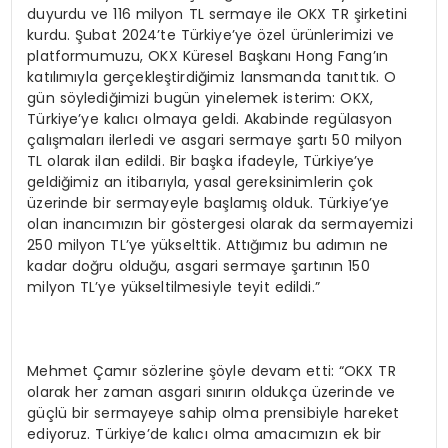
duyurdu ve 116 milyon TL sermaye ile OKX TR şirketini
kurdu. Şubat 2024’te Türkiye’ye özel ürünlerimizi ve
platformumuzu, OKX Küresel Başkanı Hong Fang’ın
katılımıyla gerçekleştirdiğimiz lansmanda tanıttık. O
gün söylediğimizi bugün yinelemek isterim: OKX,
Türkiye’ye kalıcı olmaya geldi. Akabinde regülasyon
çalışmaları ilerledi ve asgari sermaye şartı 50 milyon
TL olarak ilan edildi. Bir başka ifadeyle, Türkiye’ye
geldiğimiz an itibarıyla, yasal gereksinimlerin çok
üzerinde bir sermayeyle başlamış olduk. Türkiye’ye
olan inancımızın bir göstergesi olarak da sermayemizi
250 milyon TL’ye yükselttik. Attığımız bu adımın ne
kadar doğru olduğu, asgari sermaye şartının 150
milyon TL’ye yükseltilmesiyle teyit edildi.”
Mehmet Çamır sözlerine şöyle devam etti: “OKX TR
olarak her zaman asgari sınırın oldukça üzerinde ve
güçlü bir sermayeye sahip olma prensibiyle hareket
ediyoruz. Türkiye’de kalıcı olma amacımızın ek bir