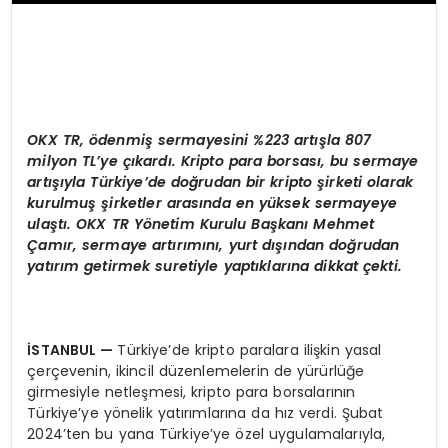
OKX TR,
ö
denmiş sermayesini %223
art
ışla 807
milyon TL’ye çıkardı
. Kripto para borsas
ı, bu sermaye
artışıyla Türkiye’
de do
ğrudan bir kripto şirketi olarak
kurulmuş şirketler arasında en yüksek sermayeye
ulaştı. OKX TR Yönetim Kurulu Başkanı Mehmet
Çamır, sermaye artırımını, yurt dışından doğrudan
yatırım getirmek suretiyle yaptıklarına dikkat çekti.
İSTANBUL —
Türkiye’de kripto paralara ilişkin yasal
çerçevenin, ikincil düzenlemelerin de yürürlüğe
girmesiyle netleşmesi, kripto para borsalarının
Türkiye’ye yönelik yatırımlarına da hız verdi. Şubat
2024’ten bu yana Türkiye’ye özel uygulamalarıyla,