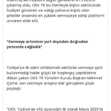
ödenmiş sermayesini asgari gereksinimin 5 katına
çıkarmış oldu. OKX TR bu hamleyle kripto sektöründe
faaliyet gösteren ve odağı yalnızca kripto olan
şirketler arasında en yüksek sermayeye sahip platform
unvanını elde etti.
“Sermaye artırımını yurt dışından doğrudan
yatırımla sağladık”
Türkiye’ye ilk adım attıklarında sektörde sermaye şartı
bulunmadığı halde güçlü bir başlangıç yaptıklarına
dikkat çeken OKX TR Yönetim Kurulu Başkanı Mehmet
Çamır, son sermaye artışına dair görüşlerini şöyle
paylaştı:
“OKX, Türkiye’de ofis açacağını ilk olarak Mayıs 2023’te