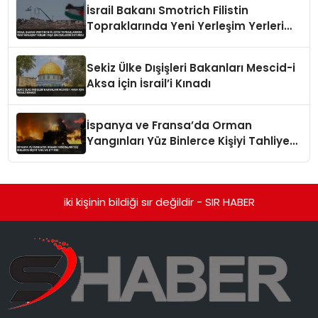
İsrail Bakanı Smotrich Filistin
Topraklarında Yeni Yerleşim Yerleri
İnşa Edeceklerini Duyurdu
Sekiz Ülke Dışişleri Bakanları Mescid-i
Aksa İçin İsrail’i Kınadı
İspanya ve Fransa’da Orman
Yangınları Yüz Binlerce Kişiyi Tahliye
Ettirdi
iki kişinin bildiği sır değildir - SIR HABER