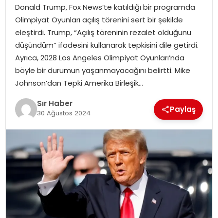
Donald Trump, Fox News’te katıldığı bir programda
EĞITIM
Olimpiyat Oyunları açılış törenini sert bir şekilde
eleştirdi. Trump, “Açılış töreninin rezalet olduğunu
YAŞAM
düşündüm” ifadesini kullanarak tepkisini dile getirdi.
Ayrıca, 2028 Los Angeles Olimpiyat Oyunları’nda
böyle bir durumun yaşanmayacağını belirtti. Mike
Johnson’dan Tepki Amerika Birleşik…
Sır Haber
Paylaş
30 Ağustos 2024