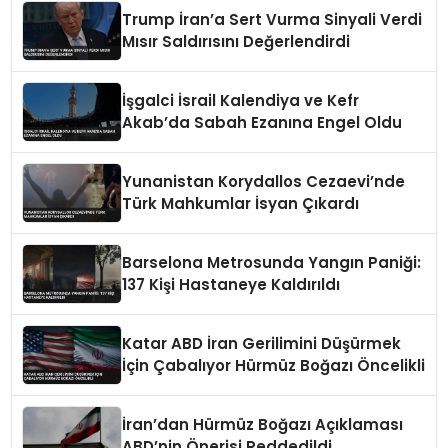
Trump İran’a Sert Vurma Sinyali Verdi
Mısır Saldırısını Değerlendirdi
İşgalci İsrail Kalendiya ve Kefr
Akab’da Sabah Ezanına Engel Oldu
Yunanistan Korydallos Cezaevi’nde
Türk Mahkumlar İsyan Çıkardı
Barselona Metrosunda Yangın Paniği:
137 Kişi Hastaneye Kaldırıldı
Katar ABD İran Gerilimini Düşürmek
İçin Çabalıyor Hürmüz Boğazı Öncelikli
İran’dan Hürmüz Boğazı Açıklaması
ABD’nin Önerisi Reddedildi