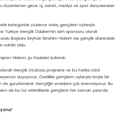
a düzenlenen gece; iş, sanat, medya ve spor dünyasından
farklı kategoride yüzlerce aday gençlerin oylarıyla
ve Türkiye Gençlik Ödülleri’nin isim sponsoru olarak
urulu Başkanı Seyhan İbrahim Yıldırım ise gençlik alanındaki
n sahibi oldu.
n Yıldırım, şu ifadeleri kullandı:
l olarak Gençlik Otobüsü projesine ve bu harika ödül
yecan duyuyoruz. Özellikle gençlerin oylarıyla böyle bir
 de gururlandırdı. Gençliğin enerjisini çok önemsiyoruz. Bu
hem de bu tür etkinliklerle gençlerin her zaman yanında
ıyoruz
’