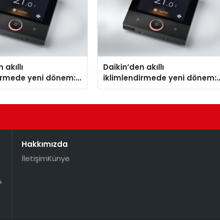
 akıllı
Daikin’den akıllı
dirmede yeni dönem:
iklimlendirmede yeni dönem:
lus Türkiye’de
Madoka Plus Türkiye’de
Hakkımızda
İletişim
Künye