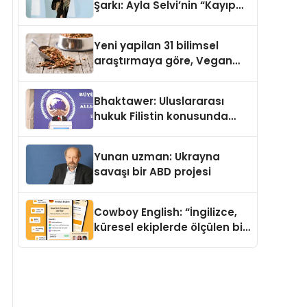
Şarkı: Ayla Selvi’nin “Kayıp
Kasetler 1” Albümü 31
Temmuz’da Çıktı
Yeni yapilan 31 bilimsel
araştırmaya göre, Vegan
Köpek Maması ve Vegan
Kedi Mamasının İyi
Bhaktawer: Uluslararası
Sindirildiğini Ortaya Koydu
hukuk Filistin konusunda
çifte standart uyguluyor
Yunan uzman: Ukrayna
savaşı bir ABD projesi
Cowboy English: “İngilizce,
küresel ekiplerde ölçülen bir
iş yetkinliğine dönüşüyor”