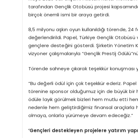
tarafından Gençlik Otobüsü projesi kapsamınd
birçok önemli ismi bir araya getirdi.
8,5 milyonu aşkın oyun kullanıldığı törende, 24 
değerlendirildi. Papel, Türkiye Gençlik Otobüsü 
gençlere desteğini gösterdi. Şirketin Yönetim K
vizyoner çalışmalarıyla “Gençlik Prestij Ödülü”nü
Törende sahneye çıkarak teşekkür konuşması yapa
“Bu değerli ödül için çok teşekkür ederiz. Pape
törenine sponsor olduğumuz için de büyük bir he
ödüle layık görülmek bizleri hem mutlu etti hem
nedenle hem geliştirdiğimiz finansal araçlarla 
olmaya, onlarla yürümeye devam edeceğiz.”
‘
Gen
çleri destekleyen projelere yatırım yap