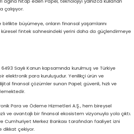
i ağına hitap eden Papel, teknolojiyi yalnızca kullanan
 çalışıyor.
 birlikte büyümeye, onların finansal yaşamlarını
 küresel fintek sahnesindeki yerini daha da güçlendirmeye
, 6493 Sayılı Kanun kapsamında kurulmuş ve Türkiye
r elektronik para kuruluşudur. Yenilikçi ürün ve
ijital finansal çözümler sunan Papel; güvenli, hızlı ve
lemektedir.
ktronik Para ve Ödeme Hizmetleri A.Ş., hem bireysel
zlı ve avantajlı bir finansal ekosistem vizyonuyla yola çıktı.
e Cumhuriyet Merkez Bankası tarafından faaliyet izni
e dikkat çekiyor.