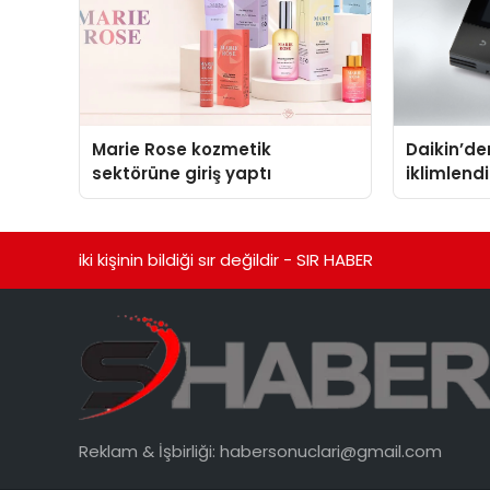
Marie Rose kozmetik
Daikin’den
sektörüne giriş yaptı
iklimlen
Madoka P
iki kişinin bildiği sır değildir - SIR HABER
Reklam & İşbirliği:
habersonuclari@gmail.com