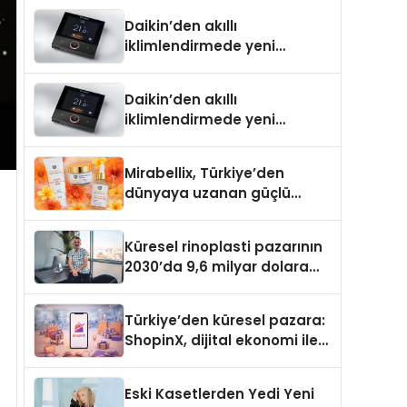
Türkiye’de
Daikin’den akıllı
iklimlendirmede yeni
dönem: Madoka Plus
Türkiye’de
Daikin’den akıllı
iklimlendirmede yeni
dönem: Madoka Plus
Türkiye’de
Mirabellix, Türkiye’den
dünyaya uzanan güçlü
büyümesini sürdürüyor
Küresel rinoplasti pazarının
2030’da 9,6 milyar dolara
ulaşması bekleniyor
Türkiye’den küresel pazara:
ShopinX, dijital ekonomi ile
gerçek dünya alışverişini bir
araya getirmeyi hedefliyor
Eski Kasetlerden Yedi Yeni