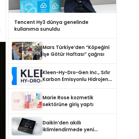
Tencent Hy3 dünya genelinde
kullanıma sunuldu
Mars Türkiye’den “Köpeğini
İşe Götür Haftası” çağrısı
Kleen-Hy-Dro-Gen Inc., Sıfır
Karbon Emisyonlu Hidrojen
Isıtma Teknolojisinde ISO ve
TSSA Düzenleyici Onaylarını
Marie Rose kozmetik
Aldı
sektörüne giriş yaptı
Daikin’den akıllı
iklimlendirmede yeni
dönem: Madoka Plus