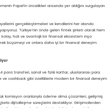
emenin Papel’in öncelikleri arasında yer aldığını vurgulayan
yallerini gerçekleştirmeleri ve kendilerini her alanda
m yapıyoruz. Türkiye’nin önde gelen fintek şirketi olarak hem
 kolay, hızlı ve avantajlı bir finansal ekosistem inşa
erek büyümeyi ve onlara daha iyi bir finansal deneyim
iyor
24 para transferi, sanal ve fiziki kartlar, uluslararası para
ve cashback gibi özelliklerle modern bir finansal deneyim
düşük komisyon oranlarıyla ödeme alma çözümleri, gelişmiş
arla dijitalleşme süreçlerini destekliyor. Girişimcilerden