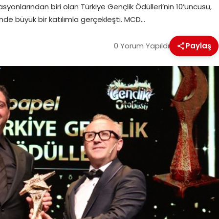
syonlarından biri olan Türkiye Gençlik Ödülleri’nin 10’uncusu,
nde büyük bir katılımla gerçekleşti. MCD…
0 Yorum Yapıldı
Paylaş