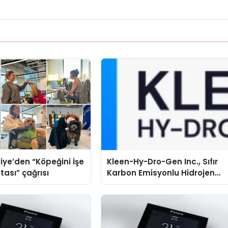
iye’den “Köpeğini İşe
Kleen-Hy-Dro-Gen Inc., Sıfır
tası” çağrısı
Karbon Emisyonlu Hidrojen
Isıtma Teknolojisinde ISO ve
TSSA Düzenleyici Onaylarını
Aldı