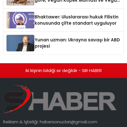
göre, Vegan Köpek Maması ve Vegan
Kedi Mamasının İyi Sindirildiğini
Ortaya Koydu
Bhaktawer: Uluslararası hukuk Filistin
konusunda çifte standart uyguluyor
Yunan uzman: Ukrayna savaşı bir ABD
projesi
iki kişinin bildiği sır değildir - SIR HABER
Reklam & İşbirliği:
habersonuclari@gmail.com