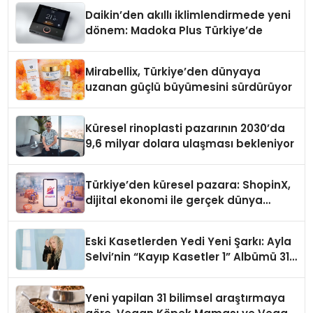
Daikin’den akıllı iklimlendirmede yeni
dönem: Madoka Plus Türkiye’de
Mirabellix, Türkiye’den dünyaya
uzanan güçlü büyümesini sürdürüyor
Küresel rinoplasti pazarının 2030’da
9,6 milyar dolara ulaşması bekleniyor
Türkiye’den küresel pazara: ShopinX,
dijital ekonomi ile gerçek dünya
alışverişini bir araya getirmeyi
hedefliyor
Eski Kasetlerden Yedi Yeni Şarkı: Ayla
Selvi’nin “Kayıp Kasetler 1” Albümü 31
Temmuz’da Çıktı
Yeni yapilan 31 bilimsel araştırmaya