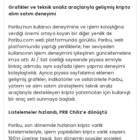
Grafikler ve teknik analiz araçlarıyla gelişmiş
kripto
al
ım satım deneyimi
Paribu’nun kullanıcı deneyimine ve işlem kolaylığına
verdiği önemi ortaya koyan bir diğer yenilik de
Paribu.com web platformunda görüldü. Paribu, web
platformunda yaptığı yeniliklerle, her seviyeden
kullanıcının işlem deneyimini iyileştiren güncellemelere
imza attı. Al / Sat özelliği sayesinde piyasa emriyle
birkaç adımda, aynı sayfada işlem yapma deneyimi
kolaylaştırıldı. Ayrıca piyasa sayfalarına eklenen
gelişmiş grafikler, indikatörler ve osilatörlerle Paribu,
yatırım ve alım satım stratejilerini teknik analiz
araçlarıyla destekleyen kripto yatırımcıları için kullanışlı
bir araç seti sunmaya başladı.
Listelemeler hızlandı
, PRB Chiliz
’
e d
ö
nüştü
Paribu, son dönemde hızlanan kripto varlık
listelemeleriyle, işlem yapılabilen kripto varlık sayısını
190’ın üzerine taşıdı. Son dönemin popüler projeleri