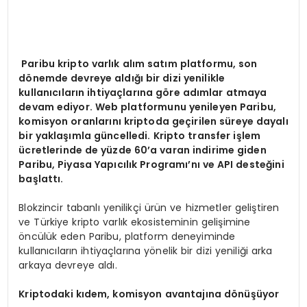
Paribu kripto varlık alım satım platformu, son
d
ö
nemde devreye aldığı bir dizi yenilikle
kullanıcıların ihtiyaçlarına g
ö
re ad
ımlar atmaya
devam ediyor. Web platformunu yenileyen Paribu,
komisyon oranlarını kriptoda geçirilen süreye dayalı
bir yaklaşımla güncelledi. Kripto transfer işlem
ücretlerinde de yüzde 60
’
a varan indirime giden
Paribu, Piyasa Yapıcılık Programı’nı
ve API deste
ğini
başlattı.
Blokzincir tabanlı yenilikçi ürün ve hizmetler geliştiren
ve Türkiye kripto varlık ekosisteminin gelişimine
öncülük eden Paribu, platform deneyiminde
kullanıcıların ihtiyaçlarına yönelik bir dizi yeniliği arka
arkaya devreye aldı.
Kriptodaki kıdem, komisyon avantajı
na d
ö
nüşüyor