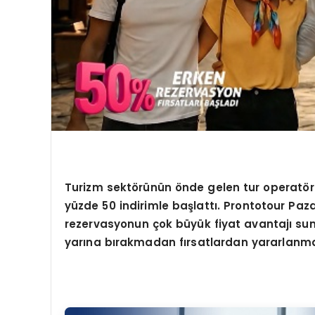
Turizm sekt
ö
rünün
ö
nde gelen tur operat
ö
yüzde 50 indirimle başlattı. Prontotour Paz
rezervasyonun çok büyük fiyat avantajı sund
yarına bırakmadan fırsatlardan yararlanma