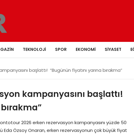
GAZIN
TEKNOLOJI
SPOR
EKONOMI
SIYASET
E
ampanyasını başlattı! “Bugünün fiyatını yarına bırakma”
asyon kampanyasını başlattı!
a bırakma”
rontotour 2026 erken rezervasyon kampanyasını yüzde 50
örü Eda Özsoy Onaran, erken rezervasyonun çok büyük fiyat