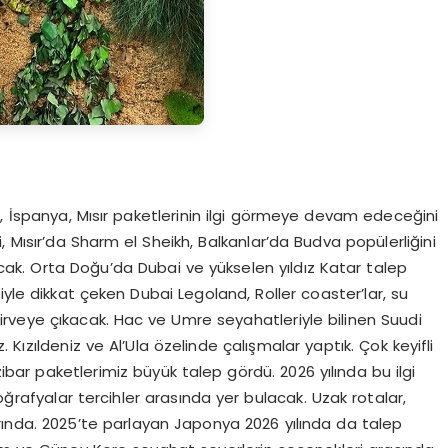
ar, İspanya, Mısır paketlerinin ilgi görmeye devam edeceğini
i, Mısır’da Sharm el Sheikh, Balkanlar’da Budva popülerliğini
ak. Orta Doğu’da Dubai ve yükselen yıldız Katar talep
yle dikkat çeken Dubai Legoland, Roller coaster’lar, su
a zirveye çıkacak. Hac ve Umre seyahatleriyle bilinen Suudi
z. Kızıldeniz ve Al’Ula özelinde çalışmalar yaptık. Çok keyifli
nzibar paketlerimiz büyük talep gördü. 2026 yılında bu ilgi
oğrafyalar tercihler arasında yer bulacak. Uzak rotalar,
arında. 2025’te parlayan Japonya 2026 yılında da talep