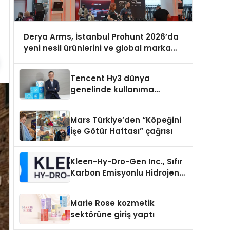
Derya Arms, İstanbul Prohunt 2026’da
yeni nesil ürünlerini ve global marka
vizyonunu sergiledi
Tencent Hy3 dünya
genelinde kullanıma
sunuldu
Mars Türkiye’den “Köpeğini
İşe Götür Haftası” çağrısı
Kleen-Hy-Dro-Gen Inc., Sıfır
Karbon Emisyonlu Hidrojen
Isıtma Teknolojisinde ISO ve
TSSA Düzenleyici Onaylarını
Marie Rose kozmetik
Aldı
sektörüne giriş yaptı