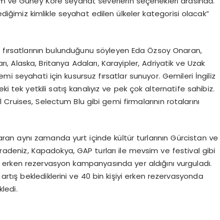
 ve Güney Kore seyahat severlerin seçenekleri arasında.
klediğimiz kimlikle seyahat edilen ülkeler kategorisi olacak”
 fırsatlarının bulunduğunu söyleyen Eda Özsoy Onaran,
arı, Alaska, Britanya Adaları, Karayipler, Adriyatik ve Uzak
emi seyahati için kusursuz fırsatlar sunuyor. Gemileri İngiliz
i tek yetkili satış kanalıyız ve pek çok alternatife sahibiz.
Cruises, Selectum Blu gibi gemi firmalarının rotalarını
an aynı zamanda yurt içinde kültür turlarının Gürcistan ve
adeniz, Kapadokya, GAP turları ile mevsim ve festival gibi
erin erken rezervasyon kampanyasında yer aldığını vurguladı.
artış beklediklerini ve 40 bin kişiyi erken rezervasyonda
ledi.