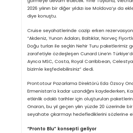
görmeye devam edecek. Yine Tayland, Vietnam
2026 yılının bir diğer yıldızı ise Moldova’yı da e
diye konuştu.
Cruise seyahatlerinde cazip erken rezervasyon
“Akdeniz, Yunan Adaları, Baltıklar, Norveç Fiyortl
Doğu turları ile seçkin Nehir Turu paketlerimiz g
zarafetiyle özdeşleşen Cunard Line’ın Türkiye’dek
Ayrıca MSC, Costa, Royal Carribbean, Celestyal 
bizimle keşfedebilirsiniz” dedi.
Prontotour Pazarlama Direktörü Eda Özsoy Onar
Ermenistan’a kadar uzandığını kaydederken, Kar
etkinlik odaklı tarihler için oluşturulan paketl
Onaran, bu yıl geçen yılın yüzde 20 üzerinde bir 
seyahate çıkarmayı hedeflediklerini sözlerine ek
“
Pronto Blu
” konsepti geliyor