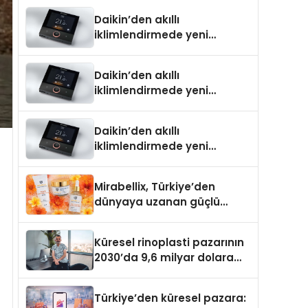
Daikin’den akıllı
iklimlendirmede yeni
dönem: Madoka Plus
Türkiye’de
Daikin’den akıllı
iklimlendirmede yeni
dönem: Madoka Plus
Türkiye’de
Daikin’den akıllı
iklimlendirmede yeni
dönem: Madoka Plus
Türkiye’de
Mirabellix, Türkiye’den
dünyaya uzanan güçlü
büyümesini sürdürüyor
Küresel rinoplasti pazarının
2030’da 9,6 milyar dolara
ulaşması bekleniyor
Türkiye’den küresel pazara: