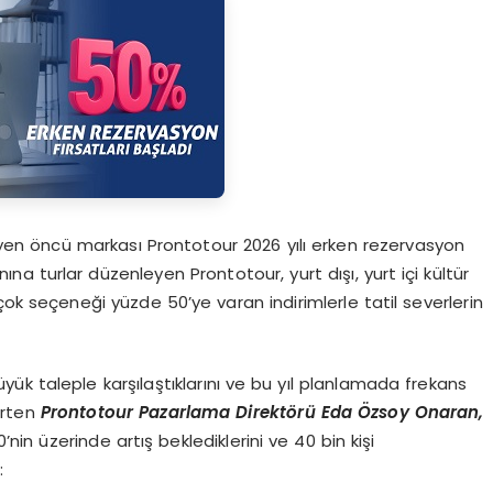
eyen öncü markası Prontotour 2026 yılı erken rezervasyon
na turlar düzenleyen Prontotour, yurt dışı, yurt içi kültür
k çok seçeneği yüzde 50’ye varan indirimlerle tatil severlerin
k taleple karşılaştıklarını ve bu yıl planlamada frekans
lirten
Prontotour Pazarlama Direkt
ö
rü
Eda
Özsoy Onaran,
n üzerinde artış beklediklerini ve 40 bin kişi
: