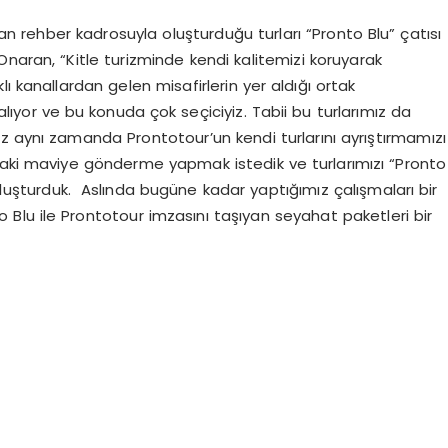
n rehber kadrosuyla oluşturduğu turları “Pronto Blu” çatısı
naran, “Kitle turizminde kendi kalitemizi koruyarak
ı kanallardan gelen misafirlerin yer aldığı ortak
lıyor ve bu konuda çok seçiciyiz. Tabii bu turlarımız da
miz aynı zamanda Prontotour’un kendi turlarını ayrıştırmamızı
daki maviye gönderme yapmak istedik ve turlarımızı “Pronto
 oluşturduk. Aslında bugüne kadar yaptığımız çalışmaları bir
o Blu ile Prontotour imzasını taşıyan seyahat paketleri bir