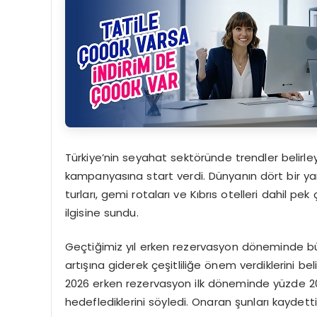
Türkiye’nin seyahat sektöründe trendler belirl
kampanyasına start verdi. Dünyanın dört bir yanı
turları, gemi rotaları ve Kıbrıs otelleri dahil pe
ilgisine sundu.
Geçtiğimiz yıl erken rezervasyon döneminde büyü
artışına giderek çeşitliliğe önem verdiklerini be
2026 erken rezervasyon ilk döneminde yüzde 20’ni
hedeflediklerini söyledi. Onaran şunları kaydetti