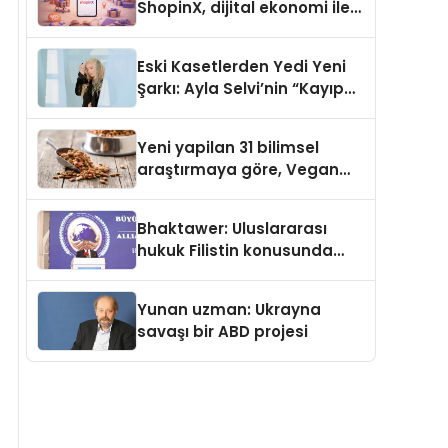
ShopinX, dijital ekonomi ile
gerçek dünya alışverişini bir
araya getirmeyi hedefliyor
Eski Kasetlerden Yedi Yeni
Şarkı: Ayla Selvi’nin “Kayıp
Kasetler 1” Albümü 31
Temmuz’da Çıktı
Yeni yapilan 31 bilimsel
araştırmaya göre, Vegan
Köpek Maması ve Vegan
Kedi Mamasının İyi
Bhaktawer: Uluslararası
Sindirildiğini Ortaya Koydu
hukuk Filistin konusunda
çifte standart uyguluyor
Yunan uzman: Ukrayna
savaşı bir ABD projesi