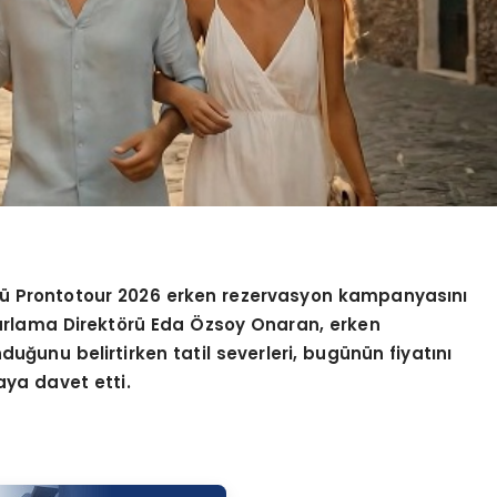
rü Prontotour 2026 erken rezervasyon kampanyasını
arlama Direkt
ö
rü
Eda
Özsoy Onaran, erken
uğunu belirtirken tatil severleri, bugünün fiyatını
ya davet etti.