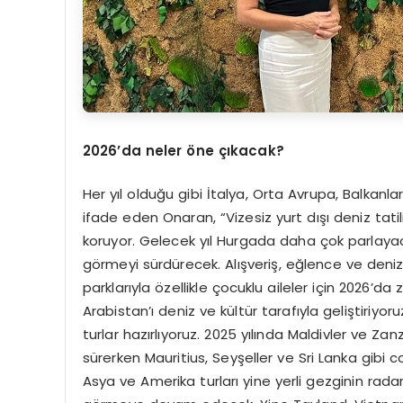
2026’
da neler
ö
ne çıkacak?
Her yıl olduğu gibi İtalya, Orta Avrupa, Balkanl
ifade eden Onaran, “Vizesiz yurt dışı deniz tatil
koruyor. Gelecek yıl Hurgada daha çok parlayac
görmeyi sürdürecek. Alışveriş, eğlence ve denizi
parklarıyla özellikle çocuklu aileler için 2026’d
Arabistan’ı deniz ve kültür tarafıyla geliştiriyoru
turlar hazırlıyoruz. 2025 yılında Maldivler ve Za
sürerken Mauritius, Seyşeller ve Sri Lanka gibi c
Asya ve Amerika turları yine yerli gezginin rad