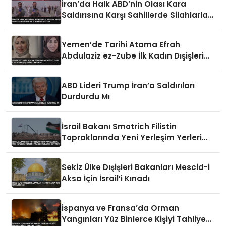
İran’da Halk ABD’nin Olası Kara
Saldırısına Karşı Sahillerde Silahlarla
Devriye Geziyor
Yemen’de Tarihi Atama Efrah
Abdulaziz ez-Zube İlk Kadın Dışişleri
Bakanı Oldu
ABD Lideri Trump İran’a Saldırıları
Durdurdu Mı
İsrail Bakanı Smotrich Filistin
Topraklarında Yeni Yerleşim Yerleri
İnşa Edeceklerini Duyurdu
Sekiz Ülke Dışişleri Bakanları Mescid-i
Aksa İçin İsrail’i Kınadı
İspanya ve Fransa’da Orman
Yangınları Yüz Binlerce Kişiyi Tahliye