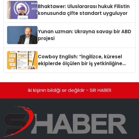
Ortaya Koydu
Bhaktawer: Uluslararası hukuk Filistin
konusunda çifte standart uyguluyor
Yunan uzman: Ukrayna savaşı bir ABD
projesi
Cowboy English: “İngilizce, küresel
ekiplerde ölçülen bir iş yetkinliğine
dönüşüyor”
iki kişinin bildiği sır değildir - SIR HABER