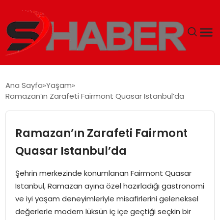
GÜNDEM
Ana Sayfa
Yaşam
Ramazan’ın Zarafeti Fairmont Quasar Istanbul’da
MAGAZIN
TEKNOLOJI
Ramazan’ın Zarafeti Fairmont
Quasar Istanbul’da
SPOR
Şehrin merkezinde konumlanan Fairmont Quasar
EKONOMI
Istanbul, Ramazan ayına özel hazırladığı gastronomi
ve iyi yaşam deneyimleriyle misafirlerini geleneksel
SIYASET
değerlerle modern lüksün iç içe geçtiği seçkin bir