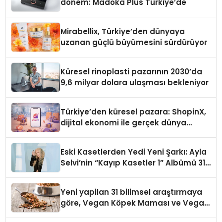
dönem: Madoka Plus Türkiye’de
Mirabellix, Türkiye’den dünyaya
uzanan güçlü büyümesini sürdürüyor
Küresel rinoplasti pazarının 2030’da
9,6 milyar dolara ulaşması bekleniyor
Türkiye’den küresel pazara: ShopinX,
dijital ekonomi ile gerçek dünya
alışverişini bir araya getirmeyi
hedefliyor
Eski Kasetlerden Yedi Yeni Şarkı: Ayla
Selvi’nin “Kayıp Kasetler 1” Albümü 31
Temmuz’da Çıktı
Yeni yapilan 31 bilimsel araştırmaya
göre, Vegan Köpek Maması ve Vegan
Kedi Mamasının İyi Sindirildiğini