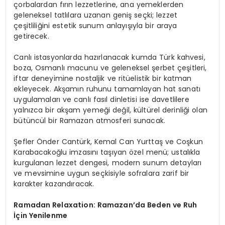
çorbalardan fırın lezzetlerine, ana yemeklerden
geleneksel tatlılara uzanan geniş seçki; lezzet
çeşitliliğini estetik sunum anlayışıyla bir araya
getirecek.
Canlı istasyonlarda hazırlanacak kumda Türk kahvesi,
boza, Osmanlı macunu ve geleneksel şerbet çeşitleri,
iftar deneyimine nostaljik ve ritüelistik bir katman
ekleyecek. Akşamın ruhunu tamamlayan hat sanatı
uygulamaları ve canlı fasıl dinletisi ise davetlilere
yalnızca bir akşam yemeği değil, kültürel derinliği olan
bütüncül bir Ramazan atmosferi sunacak.
Şefler Önder Cantürk, Kemal Can Yurttaş ve Coşkun
Karabacakoğlu imzasını taşıyan özel menü; ustalıkla
kurgulanan lezzet dengesi, modern sunum detayları
ve mevsimine uygun seçkisiyle sofralara zarif bir
karakter kazandıracak.
Ramadan Relaxation: Ramazan’da Beden ve Ruh
İçin Yenilenme