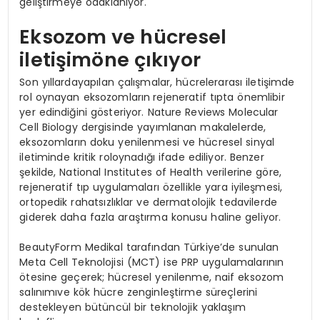
geliştirmeye odaklanıyor.
Eksozom ve hücresel
iletişimöne çıkıyor
Son yıllardayapılan çalışmalar, hücrelerarası iletişimde
rol oynayan eksozomların
rejeneratif tıpta önemlibir
yer edindiğini gösteriyor. Nature Reviews Molecular
Cell Biology dergisinde yayımlanan makalelerde,
eksozomların doku yenilenmesi ve hücresel sinyal
iletiminde kritik roloynadığı ifade ediliyor. Benzer
şekilde, National Institutes of Health verilerine göre,
rejeneratif tıp uygulamaları özellikle yara iyileşmesi,
ortopedik rahatsızlıklar ve dermatolojik tedavilerde
giderek daha fazla araştırma konusu haline geliyor.
BeautyForm Medikal tarafından Türkiye’de sunulan
Meta Cell Teknolojisi (MCT) ise PRP uygulamalarının
ötesine geçerek; hücresel yenilenme, naif eksozom
salınımıve kök hücre zenginleştirme süreçlerini
destekleyen bütüncül bir teknolojik yaklaşım