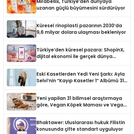
Mirabellix, Türkiye’den dünyaya
uzanan güçlü büyümesini sürdürüyor
Küresel rinoplasti pazarının 2030’da
9,6 milyar dolara ulaşması bekleniyor
Türkiye’den küresel pazara: ShopinX,
dijital ekonomi ile gerçek dünya
alışverişini bir araya getirmeyi
hedefliyor
Eski Kasetlerden Yedi Yeni Şarkı: Ayla
Selvi’nin “Kayıp Kasetler 1” Albümü 31
Temmuz’da Çıktı
Yeni yapilan 31 bilimsel araştırmaya
göre, Vegan Köpek Maması ve Vegan
Kedi Mamasının İyi Sindirildiğini
Ortaya Koydu
Bhaktawer: Uluslararası hukuk Filistin
konusunda çifte standart uyguluyor