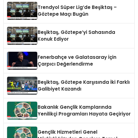
Trendyol Süper Lig’de Beşiktaş –
Göztepe Maçı Bugün
Beşiktaş, Göztepe’yi Sahasında
Konuk Ediyor
Fenerbahçe ve Galatasaray İçin
Çarpıcı Değerlendirme
Beşiktaş, Göztepe Karşısında İki Farklı
Galibiyet Kazandı
Bakanlık Gençlik Kamplarında
Yenilikçi Programları Hayata Geçiriyor
Gençlik Hizmetleri Genel