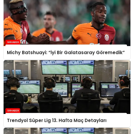
Michy Batshuayi: “İyi Bir Galatasaray Göremedik”
Trendyol Süper Lig 13. Hafta Maç Detayları