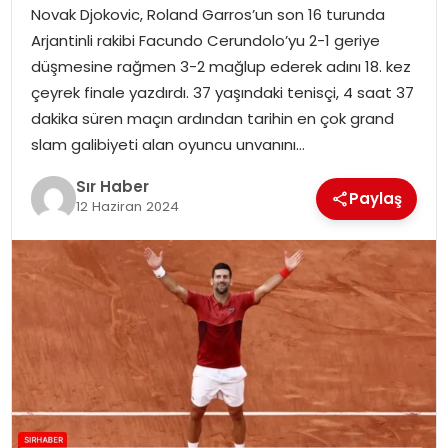
Novak Djokovic, Roland Garros’un son 16 turunda
EĞITIM
Arjantinli rakibi Facundo Cerundolo’yu 2-1 geriye
düşmesine rağmen 3-2 mağlup ederek adını 18. kez
YAŞAM
çeyrek finale yazdırdı. 37 yaşındaki tenisçi, 4 saat 37
dakika süren maçın ardından tarihin en çok grand
slam galibiyeti alan oyuncu unvanını…
Sır Haber
Paylaş
12 Haziran 2024