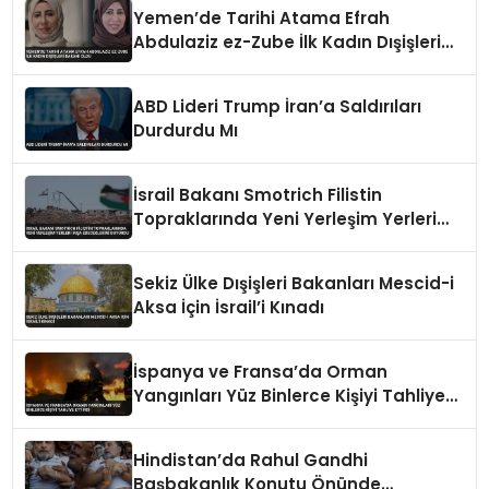
Yemen’de Tarihi Atama Efrah
Abdulaziz ez-Zube İlk Kadın Dışişleri
Bakanı Oldu
ABD Lideri Trump İran’a Saldırıları
Durdurdu Mı
İsrail Bakanı Smotrich Filistin
Topraklarında Yeni Yerleşim Yerleri
İnşa Edeceklerini Duyurdu
Sekiz Ülke Dışişleri Bakanları Mescid-i
Aksa İçin İsrail’i Kınadı
İspanya ve Fransa’da Orman
Yangınları Yüz Binlerce Kişiyi Tahliye
Ettirdi
Hindistan’da Rahul Gandhi
Başbakanlık Konutu Önünde