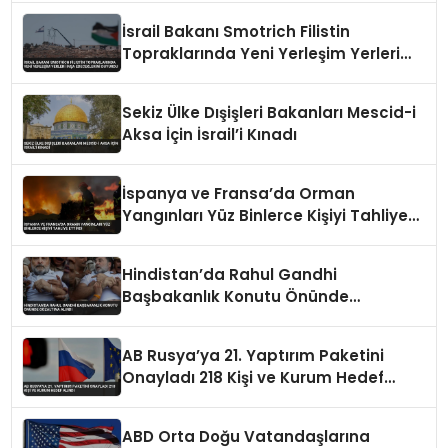
İsrail Bakanı Smotrich Filistin
Topraklarında Yeni Yerleşim Yerleri
İnşa Edeceklerini Duyurdu
Sekiz Ülke Dışişleri Bakanları Mescid-i
Aksa İçin İsrail’i Kınadı
İspanya ve Fransa’da Orman
Yangınları Yüz Binlerce Kişiyi Tahliye
Ettirdi
Hindistan’da Rahul Gandhi
Başbakanlık Konutu Önünde
Gözaltına Alındı
AB Rusya’ya 21. Yaptırım Paketini
Onayladı 218 Kişi ve Kurum Hedef
Alındı
ABD Orta Doğu Vatandaşlarına