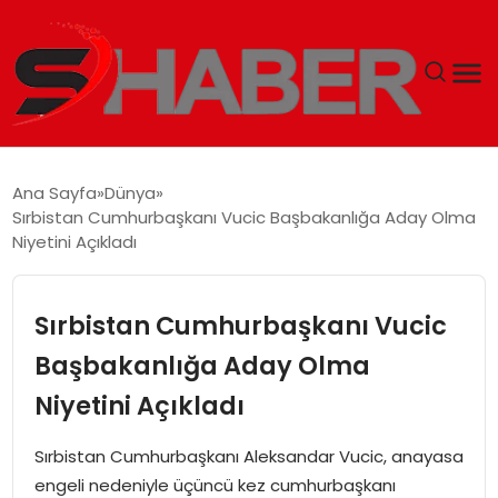
GÜNDEM
Ana Sayfa
Dünya
Sırbistan Cumhurbaşkanı Vucic Başbakanlığa Aday Olma
MAGAZIN
Niyetini Açıkladı
TEKNOLOJI
Sırbistan Cumhurbaşkanı Vucic
SPOR
Başbakanlığa Aday Olma
Niyetini Açıkladı
EKONOMI
Sırbistan Cumhurbaşkanı Aleksandar Vucic, anayasa
SIYASET
engeli nedeniyle üçüncü kez cumhurbaşkanı