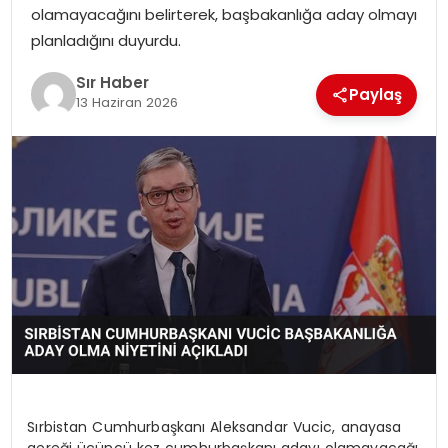
olamayacağını belirterek, başbakanlığa aday olmayı
EĞITIM
planladığını duyurdu.
YAŞAM
Sır Haber
Paylaş
13 Haziran 2026
Sırbistan Cumhurbaşkanı Aleksandar Vucic, anayasa
gereği üçüncü kez cumhurbaşkanı adayı olamayacağı