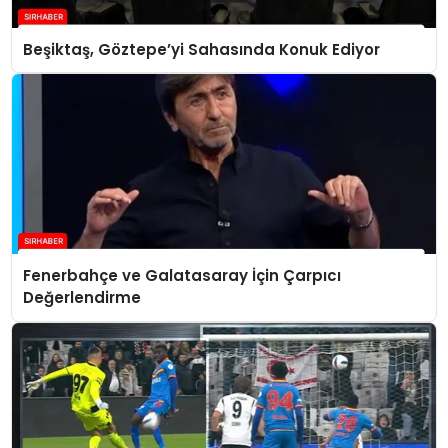
Beşiktaş, Göztepe’yi Sahasında Konuk Ediyor
Fenerbahçe ve Galatasaray İçin Çarpıcı
Değerlendirme