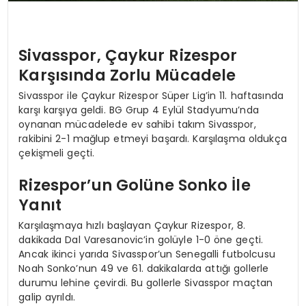
Sivasspor, Çaykur Rizespor
Karşısında Zorlu Mücadele
Sivasspor ile Çaykur Rizespor Süper Lig’in 11. haftasında
karşı karşıya geldi. BG Grup 4 Eylül Stadyumu’nda
oynanan mücadelede ev sahibi takım Sivasspor,
rakibini 2-1 mağlup etmeyi başardı. Karşılaşma oldukça
çekişmeli geçti.
Rizespor’un Golüne Sonko İle
Yanıt
Karşılaşmaya hızlı başlayan Çaykur Rizespor, 8.
dakikada Dal Varesanovic’in golüyle 1-0 öne geçti.
Ancak ikinci yarıda Sivasspor’un Senegalli futbolcusu
Noah Sonko’nun 49 ve 61. dakikalarda attığı gollerle
durumu lehine çevirdi. Bu gollerle Sivasspor maçtan
galip ayrıldı.