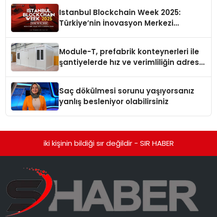
Istanbul Blockchain Week 2025:
Türkiye’nin İnovasyon Merkezi
Web3’ün Geleceğine Ev Sahipliği
Yapacak
Module-T, prefabrik konteynerleri ile
şantiyelerde hız ve verimliliğin adresi
oldu
Saç dökülmesi sorunu yaşıyorsanız
yanlış besleniyor olabilirsiniz
iki kişinin bildiği sır değildir - SIR HABER