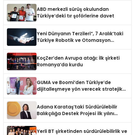
ABD merkezli sürüş okulundan
Türkiye’deki tır şoförlerine davet
Yeni Dünyanın Terzileri”, 7 Aralık’taki
Türkiye Robotik ve Otomasyon
Zirvesi’nde, üçüncü kez bir araya
geliyor
KoçZer’den Avrupa atağı: İlk şirketi
Romanya’da kurdu
GUMA ve Boomi’den Türkiye’de
dijitalleşmeye yön verecek stratejik
ortaklık
Adana Karataş’taki Sürdürülebilir
Balıkçılığa Destek Projesi ilk yılını
tamamladı
Yerli BT şirketinden sürdürülebilirlik ve