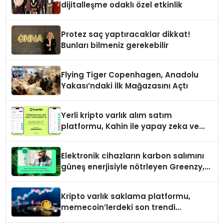
dijitalleşme odaklı özel etkinlik
Protez saç yaptıracaklar dikkat!
Bunları bilmeniz gerekebilir
Flying Tiger Copenhagen, Anadolu
Yakası’ndaki İlk Mağazasını Açtı
Yerli kripto varlık alım satım
platformu, Kahin ile yapay zeka ve
blokzinciri ekosistemini birleştiriyor
Elektronik cihazların karbon salımını
güneş enerjisiyle nötrleyen Greenzy,
İşCep uygulamasına eklendi!
Kripto varlık saklama platformu,
memecoin’lerdeki son trendi
değerlendirdi