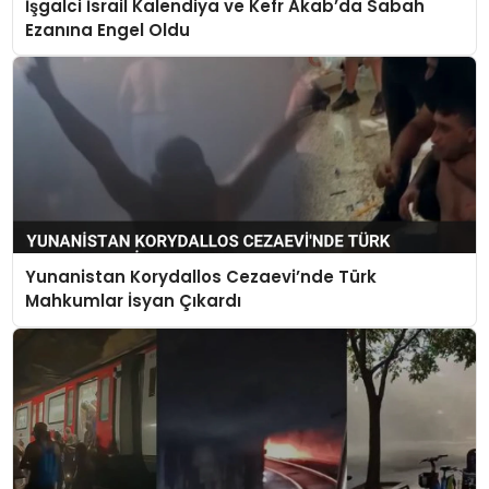
İşgalci İsrail Kalendiya ve Kefr Akab’da Sabah
Ezanına Engel Oldu
Yunanistan Korydallos Cezaevi’nde Türk
Mahkumlar İsyan Çıkardı