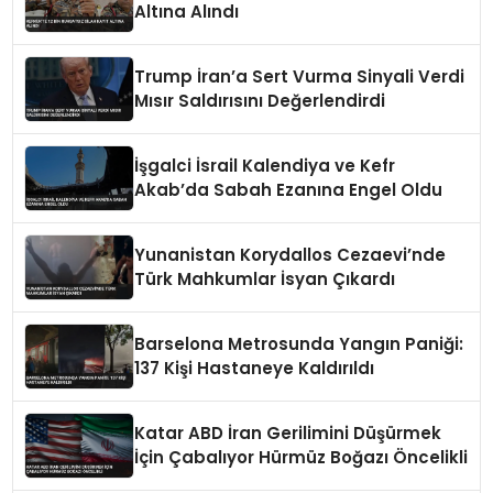
Altına Alındı
Trump İran’a Sert Vurma Sinyali Verdi
Mısır Saldırısını Değerlendirdi
İşgalci İsrail Kalendiya ve Kefr
Akab’da Sabah Ezanına Engel Oldu
Yunanistan Korydallos Cezaevi’nde
Türk Mahkumlar İsyan Çıkardı
Barselona Metrosunda Yangın Paniği:
137 Kişi Hastaneye Kaldırıldı
Katar ABD İran Gerilimini Düşürmek
İçin Çabalıyor Hürmüz Boğazı Öncelikli