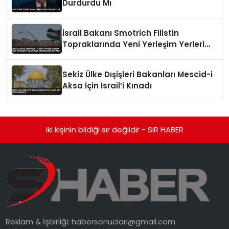
Durdurdu Mı
İsrail Bakanı Smotrich Filistin
Topraklarında Yeni Yerleşim Yerleri
İnşa Edeceklerini Duyurdu
Sekiz Ülke Dışişleri Bakanları Mescid-i
Aksa İçin İsrail’i Kınadı
iki kişinin bildiği sır değildir - SIR HABER
Reklam & İşbirliği:
habersonuclari@gmail.com