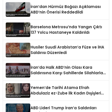
İran’dan Hürmüz Boğazı Açıklaması
ABD’nin Önerisi Reddedildi
Barselona Metrosu’nda Yangın Çıktı
137 Yolcu Hastaneye Kaldırıldı
Husiler Suudi Arabistan’a Füze ve İHA
Saldırısı Düzenledi
İran’da Halk ABD’nin Olası Kara
Saldırısına Karşı Sahillerde Silahlarla
Devriye Geziyor
Yemen’de Tarihi Atama Efrah
Abdulaziz ez-Zube İlk Kadın Dışişleri
Bakanı Oldu
ABD Lideri Trump İran’a Saldırıları