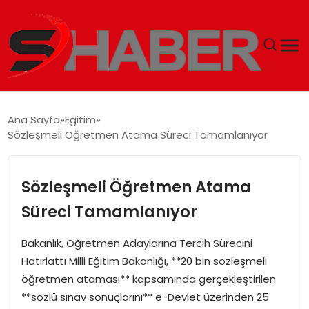
GÜNDEM
Ana Sayfa
Eğitim
Sözleşmeli Öğretmen Atama Süreci Tamamlanıyor
MAGAZIN
TEKNOLOJI
Sözleşmeli Öğretmen Atama
Süreci Tamamlanıyor
SPOR
Bakanlık, Öğretmen Adaylarına Tercih Sürecini
EKONOMI
Hatırlattı Milli Eğitim Bakanlığı, **20 bin sözleşmeli
öğretmen ataması** kapsamında gerçekleştirilen
SIYASET
**sözlü sınav sonuçlarını** e-Devlet üzerinden 25