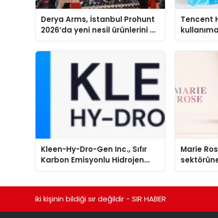
Derya Arms, İstanbul Prohunt
Tencent 
2026’da yeni nesil ürünlerini ve
kullanım
global marka vizyonunu
sergiledi
Kleen-Hy-Dro-Gen Inc., Sıfır
Marie Ro
Karbon Emisyonlu Hidrojen
sektörüne
Isıtma Teknolojisinde ISO ve
TSSA Düzenleyici Onaylarını
Aldı
iki kişinin bildiği sır değildir - SIR HABER