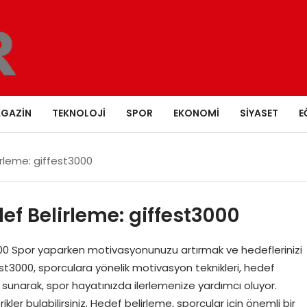
GAZIN
TEKNOLOJI
SPOR
EKONOMI
SIYASET
E
rleme: giffest3000
f Belirleme: giffest3000
00 Spor yaparken motivasyonunuzu artırmak ve hedeflerinizi
est3000, sporculara yönelik motivasyon teknikleri, hedef
ri sunarak, spor hayatınızda ilerlemenize yardımcı oluyor.
ler bulabilirsiniz. Hedef belirleme, sporcular için önemli bir