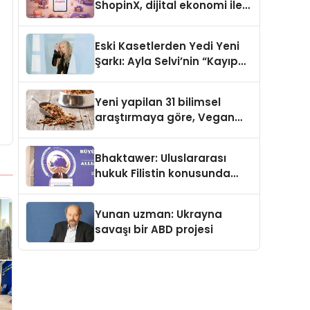
ShopinX, dijital ekonomi ile
gerçek dünya alışverişini bir
araya getirmeyi hedefliyor
Eski Kasetlerden Yedi Yeni
Şarkı: Ayla Selvi’nin “Kayıp
Kasetler 1” Albümü 31
Temmuz’da Çıktı
Yeni yapilan 31 bilimsel
araştırmaya göre, Vegan
Köpek Maması ve Vegan
Kedi Mamasının İyi
Bhaktawer: Uluslararası
Sindirildiğini Ortaya Koydu
hukuk Filistin konusunda
çifte standart uyguluyor
Yunan uzman: Ukrayna
savaşı bir ABD projesi