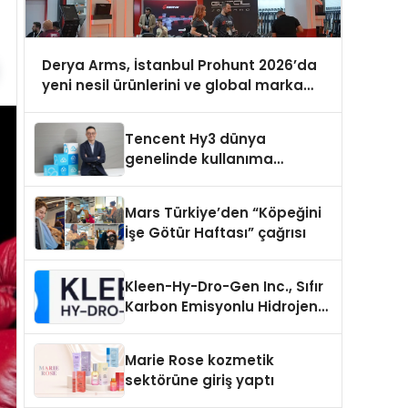
Derya Arms, İstanbul Prohunt 2026’da
yeni nesil ürünlerini ve global marka
vizyonunu sergiledi
Tencent Hy3 dünya
genelinde kullanıma
sunuldu
Mars Türkiye’den “Köpeğini
İşe Götür Haftası” çağrısı
Kleen-Hy-Dro-Gen Inc., Sıfır
Karbon Emisyonlu Hidrojen
Isıtma Teknolojisinde ISO ve
TSSA Düzenleyici Onaylarını
Marie Rose kozmetik
Aldı
sektörüne giriş yaptı