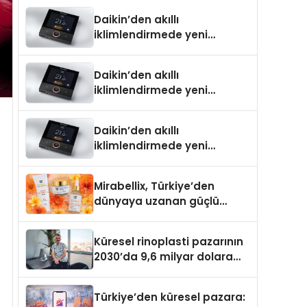
Daikin’den akıllı
iklimlendirmede yeni
dönem: Madoka Plus
Türkiye’de
Daikin’den akıllı
iklimlendirmede yeni
dönem: Madoka Plus
Türkiye’de
Daikin’den akıllı
iklimlendirmede yeni
dönem: Madoka Plus
Türkiye’de
Mirabellix, Türkiye’den
dünyaya uzanan güçlü
büyümesini sürdürüyor
Küresel rinoplasti pazarının
2030’da 9,6 milyar dolara
ulaşması bekleniyor
Türkiye’den küresel pazara: