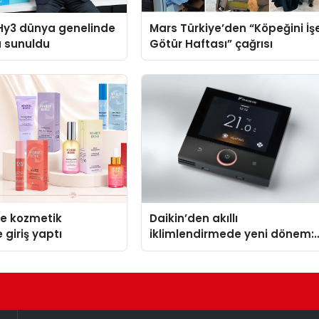
Hy3 dünya genelinde
Mars Türkiye’den “Köpeğini İş
a sunuldu
Götür Haftası” çağrısı
se kozmetik
Daikin’den akıllı
 giriş yaptı
iklimlendirmede yeni dönem:
Madoka Plus Türkiye’de