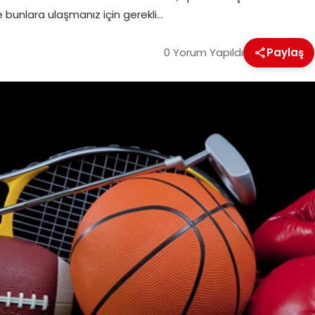
e bunlara ulaşmanız için gerekli…
0 Yorum Yapıldı
Paylaş