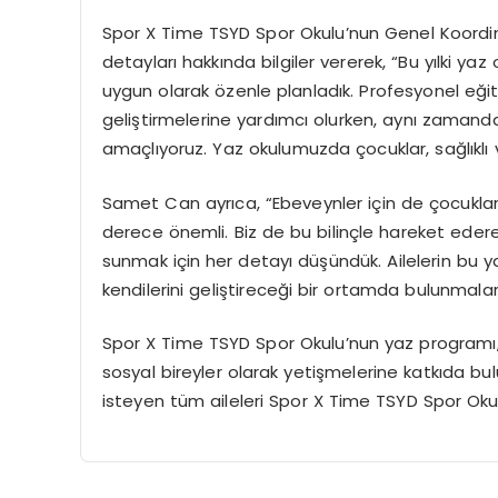
Spor X Time TSYD Spor Okulu’nun Genel Koord
detayları hakkında bilgiler vererek, “Bu yılki yaz
uygun olarak özenle planladık. Profesyonel eğit
geliştirmelerine yardımcı olurken, aynı zamanda
amaçlıyoruz. Yaz okulumuzda çocuklar, sağlıklı v
Samet Can ayrıca, “Ebeveynler için de çocukları
derece önemli. Biz de bu bilinçle hareket ederek
sunmak için her detayı düşündük. Ailelerin bu
kendilerini geliştireceği bir ortamda bulunmal
Spor X Time TSYD Spor Okulu’nun yaz programı, ço
sosyal bireyler olarak yetişmelerine katkıda bul
isteyen tüm aileleri Spor X Time TSYD Spor Okul