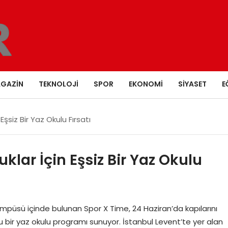
GAZIN
TEKNOLOJI
SPOR
EKONOMI
SIYASET
E
şsiz Bir Yaz Okulu Fırsatı
lar İçin Eşsiz Bir Yaz Okulu
mpüsü içinde bulunan Spor X Time, 24 Haziran’da kapılarını
bir yaz okulu programı sunuyor. İstanbul Levent’te yer alan