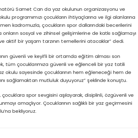
inatörü Samet Can da yaz okulunun organizasyonu ve
 okulu programımızı çocukların ihtiyaçlarına ve ilgi alanlarına
men kadromuzla, çocukların spor dallarındaki becerilerini
 onların sosyal ve zihinsel gelişimlerine de katkı sağlamayı
e aktif bir yaşam tarzının temellerini atacaklar” dedi.
nın güvenli ve keyifli bir ortamda eğitim alması son
, tüm çocuklarımıza güvenli ve eğlenceli bir yaz tatili
 yaz okulu sayesinde çocuklarının hem eğleneceği hem de
arını sağlamaktan mutluluk duyuyoruz” şeklinde konuştu.
cuklara spor sevgisini aşılayarak, disiplinli, özgüvenli ve
unmayı amaçlıyor. Çocuklarının sağlıklı bir yaz geçirmesini
u’na bekliyoruz.