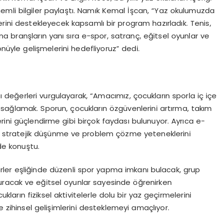
mli bilgiler paylaştı. Namık Kemal İşcan, “Yaz okulumuzda
erini destekleyecek kapsamlı bir program hazırladık. Tenis,
a branşların yanı sıra e-spor, satranç, eğitsel oyunlar ve
önüyle gelişmelerini hedefliyoruz” dedi.
değerleri vurgulayarak, “Amacımız, çocukların sporla iç içe
ını sağlamak. Sporun, çocukların özgüvenlerini artırma, takım
ilerini güçlendirme gibi birçok faydası bulunuyor. Ayrıca e-
zın stratejik düşünme ve problem çözme yeteneklerini
de konuştu.
er eşliğinde düzenli spor yapma imkanı bulacak, grup
 kuracak ve eğitsel oyunlar sayesinde öğrenirken
ların fiziksel aktivitelerle dolu bir yaz geçirmelerini
e zihinsel gelişimlerini desteklemeyi amaçlıyor.