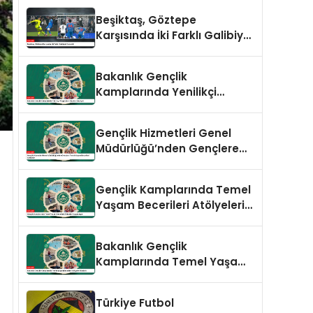
Beşiktaş, Göztepe
Karşısında İki Farklı Galibiyet
Kazandı
Bakanlık Gençlik
Kamplarında Yenilikçi
Programları Hayata
Geçiriyor
Gençlik Hizmetleri Genel
Müdürlüğü’nden Gençlere
Temel Yaşam Becerileri
Atölyeleri
Gençlik Kamplarında Temel
Yaşam Becerileri Atölyeleri
Uygulanıyor
Bakanlık Gençlik
Kamplarında Temel Yaşam
Becerileri Atölyeleri Başlattı
Türkiye Futbol