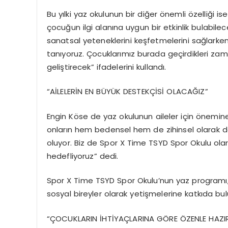
Bu yılki yaz okulunun bir diğer önemli özelliği i
çocuğun ilgi alanına uygun bir etkinlik bulabile
sanatsal yeteneklerini keşfetmelerini sağlarke
tanıyoruz. Çocuklarımız burada geçirdikleri 
geliştirecek” ifadelerini kullandı.
“AİLELERİN EN BÜYÜK DESTEKÇİSİ OLACAĞIZ”
Engin Köse de yaz okulunun aileler için önemine 
onların hem bedensel hem de zihinsel olarak da
oluyor. Biz de Spor X Time TSYD Spor Okulu olar
hedefliyoruz” dedi.
Spor X Time TSYD Spor Okulu’nun yaz programı, ço
sosyal bireyler olarak yetişmelerine katkıda bu
“ÇOCUKLARIN İHTİYAÇLARINA GÖRE ÖZENLE HAZIR