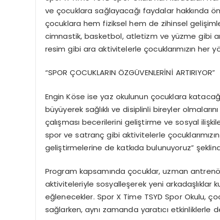
ve çocuklara sağlayacağı faydalar hakkında öne
çocuklara hem fiziksel hem de zihinsel gelişiml
cimnastik, basketbol, atletizm ve yüzme gibi an
resim gibi ara aktivitelerle çocuklarımızın her y
“SPOR ÇOCUKLARIN ÖZGÜVENLERİNİ ARTIRIYOR”
Engin Köse ise yaz okulunun çocuklara katacağı 
büyüyerek sağlıklı ve disiplinli bireyler olmalar
çalışması becerilerini geliştirme ve sosyal ilişk
spor ve satranç gibi aktivitelerle çocuklarımı
geliştirmelerine de katkıda bulunuyoruz” şeklin
Program kapsamında çocuklar, uzman antrenörl
aktiviteleriyle sosyalleşerek yeni arkadaşlıklar
eğlenecekler. Spor X Time TSYD Spor Okulu, çocuk
sağlarken, aynı zamanda yaratıcı etkinliklerle d