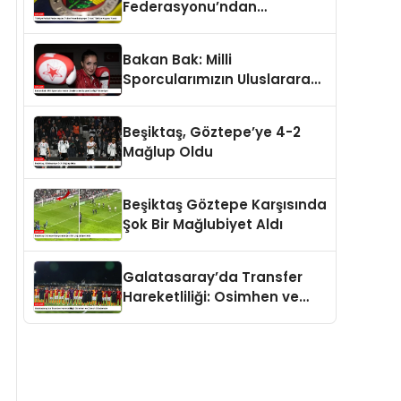
Federasyonu’ndan
Fenerbahçe’ye Ziraat
Türkiye Kupası Yanıtı
Bakan Bak: Milli
Sporcularımızın Uluslararası
Başarı Grafiği Yükseliyor
Beşiktaş, Göztepe’ye 4-2
Mağlup Oldu
Beşiktaş Göztepe Karşısında
Şok Bir Mağlubiyet Aldı
Galatasaray’da Transfer
Hareketliliği: Osimhen ve
Ziyech Gündemde