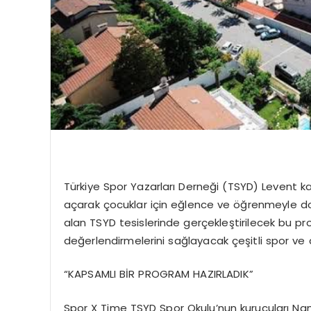
Türkiye Spor Yazarları Derneği (TSYD) Levent k
açarak çocuklar için eğlence ve öğrenmeyle dol
alan TSYD tesislerinde gerçekleştirilecek bu prog
değerlendirmelerini sağlayacak çeşitli spor ve 
“KAPSAMLI BİR PROGRAM HAZIRLADIK”
Spor X Time TSYD Spor Okulu’nun kurucuları Namı