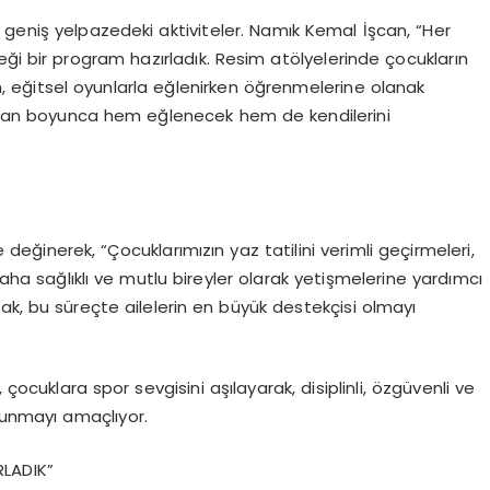
se geniş yelpazedeki aktiviteler. Namık Kemal İşcan, “Her
ceği bir program hazırladık. Resim atölyelerinde çocukların
n, eğitsel oyunlarla eğlenirken öğrenmelerine olanak
zaman boyunca hem eğlenecek hem de kendilerini
değinerek, “Çocuklarımızın yaz tatilini verimli geçirmeleri,
ha sağlıklı ve mutlu bireyler olarak yetişmelerine yardımcı
ak, bu süreçte ailelerin en büyük destekçisi olmayı
cuklara spor sevgisini aşılayarak, disiplinli, özgüvenli ve
lunmayı amaçlıyor.
LADIK”