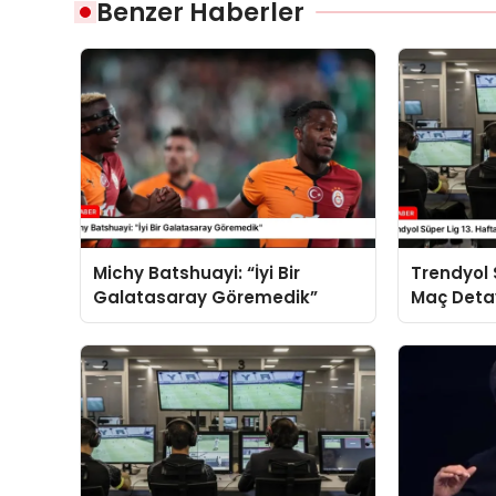
Benzer Haberler
Michy Batshuayi: “İyi Bir
Trendyol 
Galatasaray Göremedik”
Maç Detay