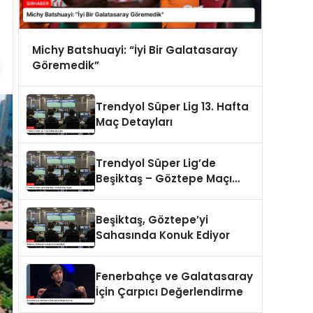
Michy Batshuayi: “İyi Bir Galatasaray
Göremedik”
Trendyol Süper Lig 13. Hafta
Maç Detayları
Trendyol Süper Lig’de
Beşiktaş – Göztepe Maçı
Bugün
Beşiktaş, Göztepe’yi
Sahasında Konuk Ediyor
Fenerbahçe ve Galatasaray
İçin Çarpıcı Değerlendirme