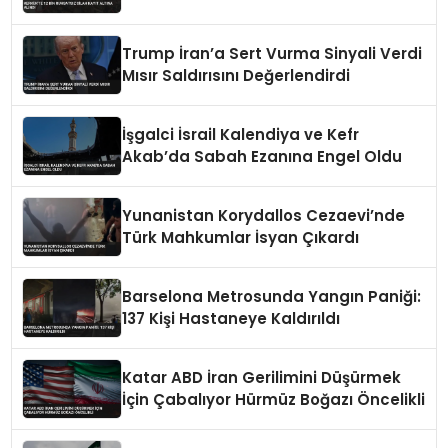
Trump İran’a Sert Vurma Sinyali Verdi
Mısır Saldırısını Değerlendirdi
İşgalci İsrail Kalendiya ve Kefr
Akab’da Sabah Ezanına Engel Oldu
Yunanistan Korydallos Cezaevi’nde
Türk Mahkumlar İsyan Çıkardı
Barselona Metrosunda Yangın Paniği:
137 Kişi Hastaneye Kaldırıldı
Katar ABD İran Gerilimini Düşürmek
İçin Çabalıyor Hürmüz Boğazı Öncelikli