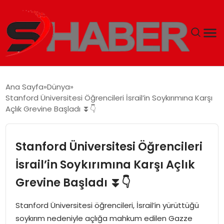
GÜNDEM
Ana Sayfa
Dünya
Stanford Üniversitesi Öğrencileri İsrail’in Soykırımına Karşı
MAGAZIN
Açlık Grevine Başladı ⏬👇
TEKNOLOJI
Stanford Üniversitesi Öğrencileri
SPOR
İsrail’in Soykırımına Karşı Açlık
Grevine Başladı ⏬👇
EKONOMI
Stanford Üniversitesi öğrencileri, İsrail’in yürüttüğü
SIYASET
soykırım nedeniyle açlığa mahkum edilen Gazze