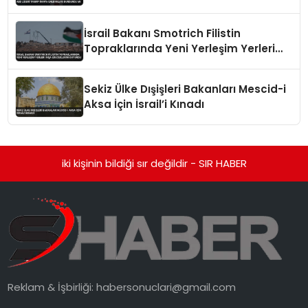
İsrail Bakanı Smotrich Filistin
Topraklarında Yeni Yerleşim Yerleri
İnşa Edeceklerini Duyurdu
Sekiz Ülke Dışişleri Bakanları Mescid-i
Aksa İçin İsrail’i Kınadı
iki kişinin bildiği sır değildir - SIR HABER
Reklam & İşbirliği:
habersonuclari@gmail.com