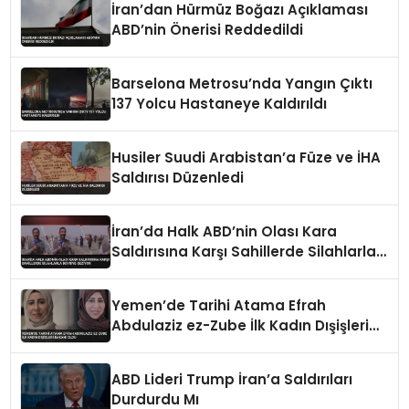
İran’dan Hürmüz Boğazı Açıklaması
ABD’nin Önerisi Reddedildi
Barselona Metrosu’nda Yangın Çıktı
137 Yolcu Hastaneye Kaldırıldı
Husiler Suudi Arabistan’a Füze ve İHA
Saldırısı Düzenledi
İran’da Halk ABD’nin Olası Kara
Saldırısına Karşı Sahillerde Silahlarla
Devriye Geziyor
Yemen’de Tarihi Atama Efrah
Abdulaziz ez-Zube İlk Kadın Dışişleri
Bakanı Oldu
ABD Lideri Trump İran’a Saldırıları
Durdurdu Mı