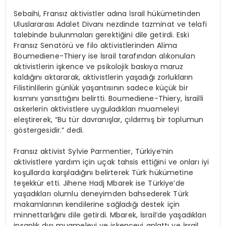
Sebaihi, Fransız aktivistler adına İsrail hükümetinden
Uluslararası Adalet Divanı nezdinde tazminat ve telafi
talebinde bulunmaları gerektiğini dile getirdi. Eski
Fransız Senatörü ve filo aktivistlerinden Alima
Boumediene-Thiery ise İsrail tarafından alıkonulan
aktivistlerin işkence ve psikolojik baskıya maruz
kaldığını aktararak, aktivistlerin yaşadığı zorlukların
Filistinlilerin günlük yaşantısının sadece küçük bir
kısmını yansıttığını belirtti. Boumediene-Thiery, İsrailli
askerlerin aktivistlere uyguladıkları muameleyi
eleştirerek, “Bu tür davranışlar, çıldırmış bir toplumun
göstergesidir.” dedi.
Fransız aktivist Sylvie Parmentier, Türkiye’nin
aktivistlere yardım için uçak tahsis ettiğini ve onları iyi
koşullarda karşıladığını belirterek Türk hükümetine
teşekkür etti. Jihene Hadj Mbarek ise Türkiye’de
yaşadıkları olumlu deneyimden bahsederek Türk
makamlarının kendilerine sağladığı destek için
minnettarlığını dile getirdi. Mbarek, İsrail’de yaşadıkları
insanlık dışı muameleyi ve işkenceyi anlattı ve İsrail