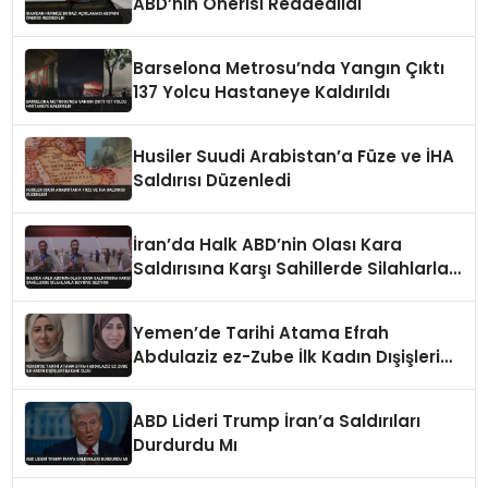
ABD’nin Önerisi Reddedildi
Barselona Metrosu’nda Yangın Çıktı
137 Yolcu Hastaneye Kaldırıldı
Husiler Suudi Arabistan’a Füze ve İHA
Saldırısı Düzenledi
İran’da Halk ABD’nin Olası Kara
Saldırısına Karşı Sahillerde Silahlarla
Devriye Geziyor
Yemen’de Tarihi Atama Efrah
Abdulaziz ez-Zube İlk Kadın Dışişleri
Bakanı Oldu
ABD Lideri Trump İran’a Saldırıları
Durdurdu Mı