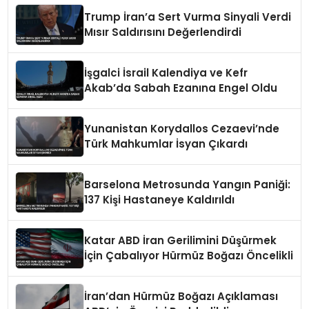
Trump İran’a Sert Vurma Sinyali Verdi
Mısır Saldırısını Değerlendirdi
İşgalci İsrail Kalendiya ve Kefr
Akab’da Sabah Ezanına Engel Oldu
Yunanistan Korydallos Cezaevi’nde
Türk Mahkumlar İsyan Çıkardı
Barselona Metrosunda Yangın Paniği:
137 Kişi Hastaneye Kaldırıldı
Katar ABD İran Gerilimini Düşürmek
İçin Çabalıyor Hürmüz Boğazı Öncelikli
İran’dan Hürmüz Boğazı Açıklaması