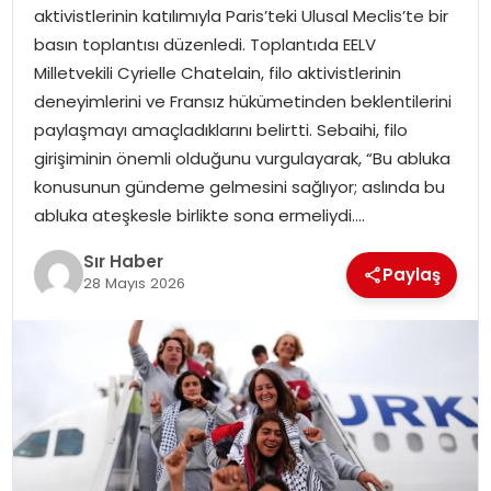
aktivistlerinin katılımıyla Paris’teki Ulusal Meclis’te bir
EĞITIM
basın toplantısı düzenledi. Toplantıda EELV
Milletvekili Cyrielle Chatelain, filo aktivistlerinin
YAŞAM
deneyimlerini ve Fransız hükümetinden beklentilerini
paylaşmayı amaçladıklarını belirtti. Sebaihi, filo
girişiminin önemli olduğunu vurgulayarak, “Bu abluka
konusunun gündeme gelmesini sağlıyor; aslında bu
abluka ateşkesle birlikte sona ermeliydi….
Sır Haber
Paylaş
28 Mayıs 2026