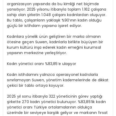
organizasyon yapısında da bu kimliği n
et biçimde
yansıtıyor. 2025 yıl
sonu itibarıyla toplam 1.162 çalışana
sahip olan şirketin 1.048 çalışanı kadınlardan oluşuyor.
Bu tablo, çalışanların yaklaşık %90’ının kadın olduğu
güçlü bir istihdam yapısına işaret ediyor.
Kadınlara yönelik ürün geliştiren bir marka olmanın
ötesine geçen Suwen, kadınlarla birlikte büyüyen bir
kurum kültürü inşa ederek kadın emeğini kurumsal
yapısının merkezine yerleştiriyor.
Kadın
yönetici
oranı
%83,85’e
ulaşıyor
Kadın istihdamını yalnızca operasyonel kadrolarla
sınırlamayan Suwen, yönetim kademelerinde de dikkat
çekici bir tablo ortaya koyuyor.
2025 yıl sonu itibarıyla 322 yöneticinin görev yaptığı
şirkette 270 kadın yönetici bulunuyor. %83,85’lik kadın
yönetici oranı Türkiye ortalamalarının oldukça
üzerinde bir seviyeye karşılık geliyor ve markanın fırsat