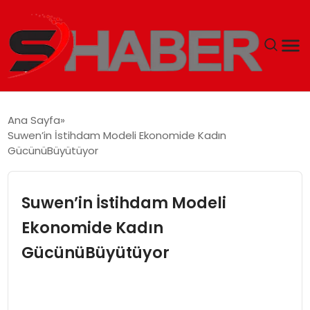
GÜNDEM
Ana Sayfa
Suwen’in İstihdam Modeli Ekonomide Kadın
MAGAZIN
GücünüBüyütüyor
TEKNOLOJI
Suwen’in İstihdam Modeli
SPOR
Ekonomide Kadın
GücünüBüyütüyor
EKONOMI
SIYASET