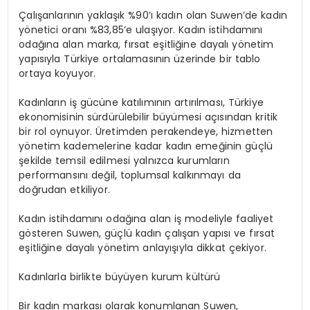
EĞITIM
Çalışanlarının yaklaşık %90’ı kadın olan
Suwen’de
kadın
yönetici oranı %83,85’e ulaşıyor. Kadın istihdamını
odağına alan marka, fırsat eşitliğine dayalı yönetim
YAŞAM
yapısıyla Türkiye ortalamasının üzerinde bir tablo
ortaya koyuyor.
Kadınların iş gücüne katılımının artırılması, Türkiye
ekonomisinin sürdürülebilir büyümesi açısından kritik
bir rol oynuyor. Üretimden perakendeye, hizmetten
yönetim kademelerine kadar kadın emeğinin güçlü
şekilde temsil edilmesi yalnızca kurumların
performansını değil, toplumsal kalkınmayı da
doğrudan etkiliyor.
Kadın istihdamını odağına alan iş modeliyle faaliyet
gösteren Suwen, güçlü kadın çalışan yapısı ve fırsat
eşitliğine dayalı yönetim anlayışıyla dikkat çekiyor.
Kadınlarla
birlikte
büyüyen
kurum
kültürü
Bir kadın markası olarak konumlanan Suwen,