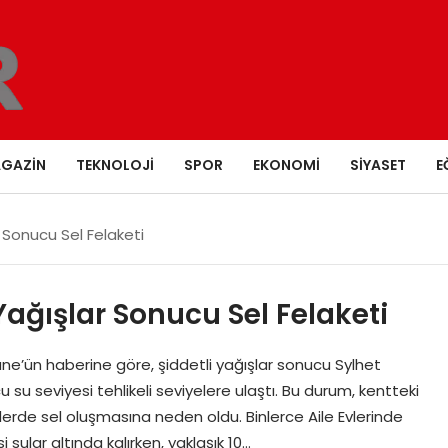
GAZIN
TEKNOLOJI
SPOR
EKONOMI
SIYASET
E
 Sonucu Sel Felaketi
Yağışlar Sonucu Sel Felaketi
une’ün haberine göre, şiddetli yağışlar sonucu Sylhet
u seviyesi tehlikeli seviyelere ulaştı. Bu durum, kentteki
lerde sel oluşmasına neden oldu. Binlerce Aile Evlerinde
sular altında kalırken, yaklaşık 10…