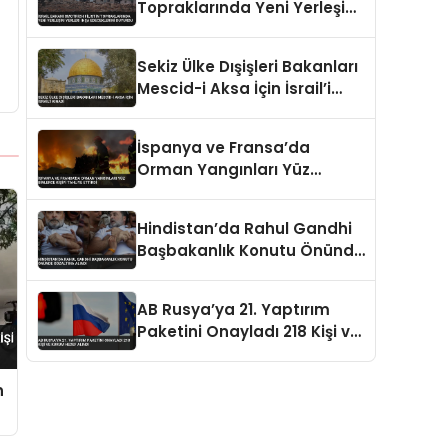
Topraklarında Yeni Yerleşim
Yerleri İnşa Edeceklerini
Duyurdu
Sekiz Ülke Dışişleri Bakanları
Mescid-i Aksa İçin İsrail’i
Kınadı
İspanya ve Fransa’da
Orman Yangınları Yüz
Binlerce Kişiyi Tahliye Ettirdi
Hindistan’da Rahul Gandhi
Başbakanlık Konutu Önünde
Gözaltına Alındı
AB Rusya’ya 21. Yaptırım
Paketini Onayladı 218 Kişi ve
Kurum Hedef Alındı
n