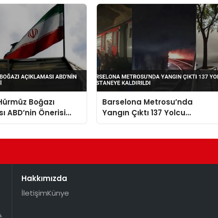
 Hürmüz Boğazı
Barselona Metrosu’nda
ı ABD’nin Önerisi
Yangın Çıktı 137 Yolcu
di
Hastaneye Kaldırıldı
Hakkımızda
İletişim
Künye