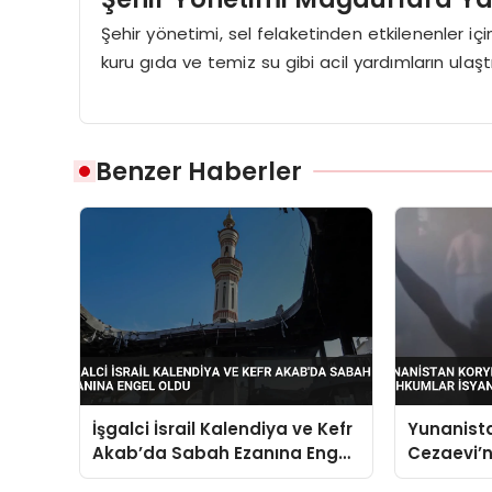
Şehir yönetimi, sel felaketinden etkilenenler iç
kuru gıda ve temiz su gibi acil yardımların ulaştırıl
Benzer Haberler
İşgalci İsrail Kalendiya ve Kefr
Yunanist
Akab’da Sabah Ezanına Engel
Cezaevi’
Oldu
İsyan Çık