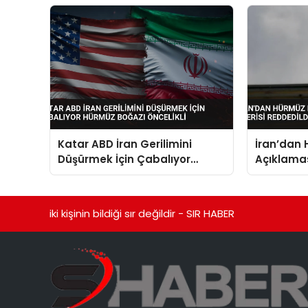
Katar ABD İran Gerilimini
İran’dan
Düşürmek İçin Çabalıyor
Açıklamas
Hürmüz Boğazı Öncelikli
Reddedil
iki kişinin bildiği sır değildir - SIR HABER