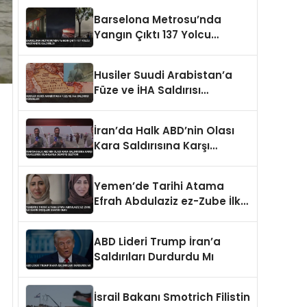
Barselona Metrosu’nda
Yangın Çıktı 137 Yolcu
Hastaneye Kaldırıldı
Husiler Suudi Arabistan’a
Füze ve İHA Saldırısı
Düzenledi
İran’da Halk ABD’nin Olası
Kara Saldırısına Karşı
Sahillerde Silahlarla Devriye
Geziyor
Yemen’de Tarihi Atama
Efrah Abdulaziz ez-Zube İlk
Kadın Dışişleri Bakanı Oldu
ABD Lideri Trump İran’a
Saldırıları Durdurdu Mı
İsrail Bakanı Smotrich Filistin