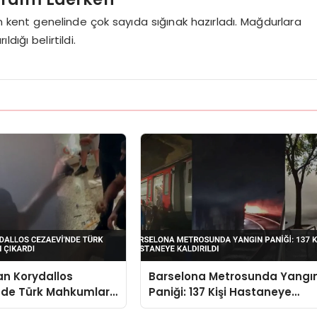
in kent genelinde çok sayıda sığınak hazırladı. Mağdurlara
dığı belirtildi.
an Korydallos
Barselona Metrosunda Yangı
nde Türk Mahkumlar
Paniği: 137 Kişi Hastaneye
ardı
Kaldırıldı