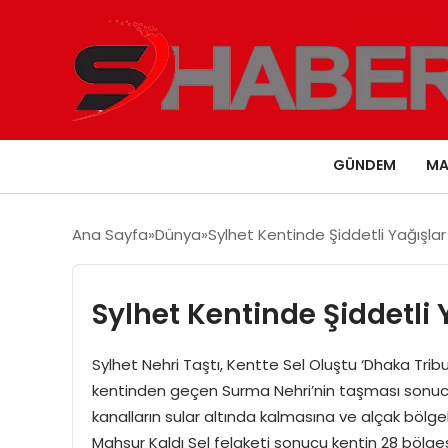
GÜNDEM
MA
Ana Sayfa
Dünya
Sylhet Kentinde Şiddetli Yağışlar
Sylhet Kentinde Şiddetli 
Sylhet Nehri Taştı, Kentte Sel Oluştu ‘Dhaka Trib
kentinden geçen Surma Nehri’nin taşması sonucu s
kanalların sular altında kalmasına ve alçak bölge
Mahsur Kaldı Sel felaketi sonucu kentin 28 bölgesi 