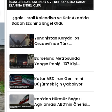
İşgalci İsrail Kalendiya ve Kefr Akab’da
Sabah Ezanına Engel Oldu
Yunanistan Korydallos
Cezaevi’nde Türk
Mahkumlar İsyan Çıkardı
Barselona Metrosunda
Yangın Paniği: 137 Kişi
Hastaneye Kaldırıldı
Katar ABD İran Gerilimini
Düşürmek İçin Çabalıyor
Hürmüz Boğazı Öncelikli
İran’dan Hürmüz Boğazı
Açıklaması ABD’nin Önerisi
Reddedildi