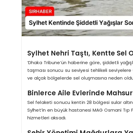
Sylhet Nehri Taştı, Kentte Sel 
‘Dhaka Tribune’ün haberine göre, şiddetli yağı
taşması sonucu su seviyesi tehlikeli seviyelere 
ve alçak bölgelerde sel oluşmasına neden oldu
Binlerce Aile Evlerinde Mahsur
Sel felaketi sonucu kentin 28 bölgesi sular altın
Sylhet’in en büyük hastanesi MAG Osmani Tıp Fa
hizmetleri aksadı.
Şehir Yönetimi Mağdurlara Y