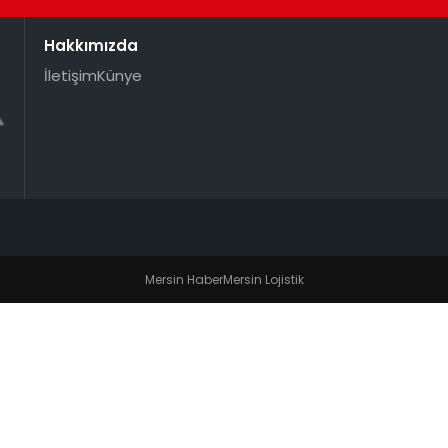
Hakkımızda
İletişim
Künye
Mersin Haber
Mersin Lojistik