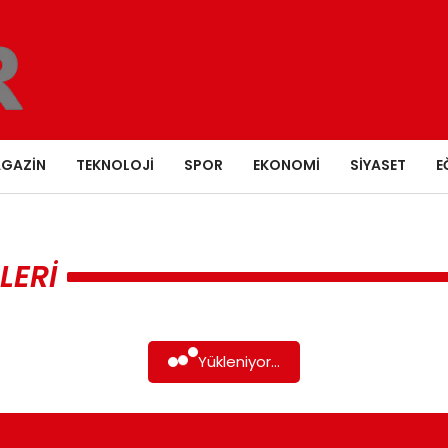
GAZIN
TEKNOLOJI
SPOR
EKONOMI
SIYASET
E
LERI
Yükleniyor...