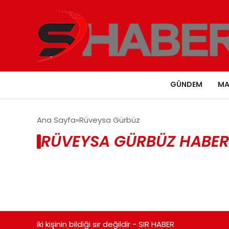
GÜNDEM
MA
Ana Sayfa
Rüveysa Gürbüz
RÜVEYSA GÜRBÜZ HABER
iki kişinin bildiği sır değildir - SIR HABER