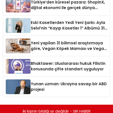
Türkiye’den küresel pazara: ShopinX,
dijital ekonomi ile gerçek dünya
alışverişini bir araya getirmeyi
hedefliyor
Eski Kasetlerden Yedi Yeni Şarkı: Ayla
Selvi’nin “Kayıp Kasetler 1” Albümü 31
Temmuz’da Çıktı
Yeni yapilan 31 bilimsel araştırmaya
göre, Vegan Köpek Maması ve Vegan
Kedi Mamasının İyi Sindirildiğini
Ortaya Koydu
Bhaktawer: Uluslararası hukuk Filistin
konusunda çifte standart uyguluyor
Yunan uzman: Ukrayna savaşı bir ABD
projesi
iki kişinin bildiği sır değildir - SIR HABER