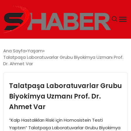
GÜNDEM
Ana Sayfa
Yaşam
Talatpaşa Laboratuvarlar Grubu Biyokimya Uzmanı Prof.
MAGAZIN
Dr. Ahmet Var
TEKNOLOJI
Talatpaşa Laboratuvarlar Grubu
SPOR
Biyokimya Uzmanı Prof. Dr.
Ahmet Var
EKONOMI
“Kalp Hastalıkları Riski için Homosistein Testi
SIYASET
Yaptırın” Talatpaşa Laboratuvarlar Grubu Biyokimya