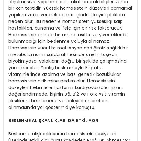
ölçülmesiyle yapılan basit, fakat önemli bilgiler veren
bir kan testidir. Yüksek homosistein düzeyleri damarsal
yapılara zarar vererek damar içinde tıkayıcı plaklara
neden olur. Bu nedenle homosistein yüksekliği kalp
hastalıkları, bunama ve felç için bir risk faktörüdür.
Homosistein aslında bir amino asittir ve yiyeceklerde
bulunmadığı için beslenme yoluyla alınamaz.
Homosistein vücutta metilasyon dediğimiz sağlıklı bir
metabolizmanın sürdürülmesinde önem taşıyan
biyokimyasal yolakların doğru bir şekilde çalışmasına
yardımcı olur. Yanlış beslenmeyle B grubu
vitaminlerinde azalma ve bazı genetik bozukluklar
homosistein birikimine neden olur. Homosistein
düzeyleri hekimlere hastanın kardiyovasküler riskini
değerlendirmede, kişinin B6, B12 ve Folik Asit vitamin
eksiklerini belirlemede ve önleyici önlemlerin
alınmasında yol gösterir” diye konuştu.
BESLENME ALIŞKANLIKLARI DA ETKİLİYOR
Beslenme alışkanlıklarının homosistein seviyeleri
üzerinde etkili olduğunu kaydeden Prof. Dr. Ahmet Var