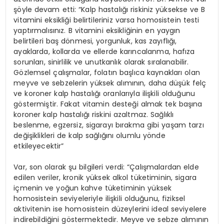
şöyle devam etti: “Kalp hastalığı riskiniz yüksekse ve B
vitamini eksikliği belirtileriniz varsa homosistein testi
yaptırmalısınız. B vitamini eksikliğinin en yaygın
belirtileri baş dönmesi, yorgunluk, kas zayıflığı,
ayaklarda, kollarda ve ellerde karıncalanma, hafıza
sorunları, sinirlilik ve unutkanlık olarak sıralanabilir.
Gözlemsel çalışmalar, folatın başlıca kaynakları olan
meyve ve sebzelerin yüksek alımının, daha düşük felç
ve koroner kalp hastalığı oranlarıyla ilişkili olduğunu
göstermiştir. Fakat vitamin desteği almak tek başına
koroner kalp hastalığı riskini azaltmaz. Sağlıklı
beslenme, egzersiz, sigarayı bırakma gibi yaşam tarzı
değişiklikleri de kalp sağlığını olumlu yönde
etkileyecektir”
Var, son olarak şu bilgileri verdi: “Çalışmalardan elde
edilen veriler, kronik yüksek alkol tüketiminin, sigara
içmenin ve yoğun kahve tüketiminin yüksek
homosistein seviyeleriyle ilişkili olduğunu, fiziksel
aktivitenin ise homosistein düzeylerini ideal seviyelere
indirebildiğini göstermektedir. Meyve ve sebze alımının