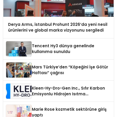
Derya Arms, İstanbul Prohunt 2026’da yeni nesil
ürünlerini ve global marka vizyonunu sergiledi
Tencent Hy3 dünya genelinde
kullanıma sunuldu
Mars Türkiye’den “Köpeğini İşe Götür
Haftası” çağrısı
Kleen-Hy-Dro-Gen Inc., Sıfır Karbon
Emisyonlu Hidrojen Isıtma
Teknolojisinde ISO ve TSSA
Düzenleyici Onaylarını Aldı
Marie Rose kozmetik sektörüne giriş
yaptı