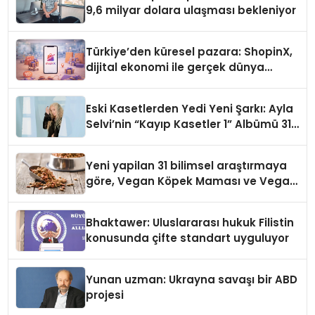
9,6 milyar dolara ulaşması bekleniyor
Türkiye’den küresel pazara: ShopinX,
dijital ekonomi ile gerçek dünya
alışverişini bir araya getirmeyi
hedefliyor
Eski Kasetlerden Yedi Yeni Şarkı: Ayla
Selvi’nin “Kayıp Kasetler 1” Albümü 31
Temmuz’da Çıktı
Yeni yapilan 31 bilimsel araştırmaya
göre, Vegan Köpek Maması ve Vegan
Kedi Mamasının İyi Sindirildiğini
Ortaya Koydu
Bhaktawer: Uluslararası hukuk Filistin
konusunda çifte standart uyguluyor
Yunan uzman: Ukrayna savaşı bir ABD
projesi