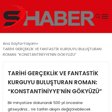
GÜNDEM
Ana Sayfa
Yaşam
TARİHİ GERÇEKLİK VE FANTASTİK KURGUYU BULUŞTURAN
MAGAZIN
ROMAN: “KONSTANTİNİYYE’NİN GÖKYÜZÜ”
TEKNOLOJI
TARİHİ GERÇEKLİK VE FANTASTİK
SPOR
KURGUYU BULUŞTURAN ROMAN:
“KONSTANTİNİYYE’NİN GÖKYÜZÜ”
EKONOMI
Bir minyatüre dokunarak 500 yıl öncesine
SIYASET
gitseydiniz… Ve tarihin akışını değiştirebilecek