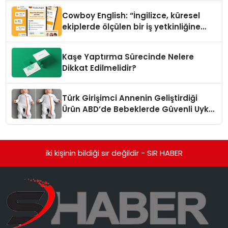
Cowboy English: “İngilizce, küresel
ekiplerde ölçülen bir iş yetkinliğine
dönüşüyor”
Kaşe Yaptırma Sürecinde Nelere
Dikkat Edilmelidir?
Türk Girişimci Annenin Geliştirdiği
Ürün ABD’de Bebeklerde Güvenli Uyku
Standardına Yeni Bir Bakış Açısı
Getiriyor.
iki kişinin bildiği sır değildir - SIR HABER