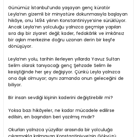
Günümüz İstanbul’unda yaşayan genç küratör
Leyla’nın gizemli bir minyatüre dokunmasıyla başlayan
hikâye, onu 1494 yılının Konstantiniyye’sine sürüklüyor.
Ancak Leyla’nın yolculuğu yalnızca geçmişe yapılan
sıra dışı bir ziyaret değil; kader, fedakârlık ve imkânsız
bir aşkın merkezine doğru uzanan derin bir keşfe
dönüşüyor.
Leyla’nın yolu, tarihin ilerleyen yıllarda Yavuz Sultan
Selim olarak tanıyacağı genç Şehzade Selim ile
kesiştiğinde her şey değişiyor. Çünkü Leyla yalnızca
ona âşık olmuyor; aynı zamanda onun geleceğini de
biliyor.
Bir insan sevdiği kişinin kaderini değiştirebilir mi?
Yoksa bazı hikâyeler, ne kadar mücadele edilirse
edilsin, en başından beri yazılmış mıdır?
Okurları yalnızca yüzyıllar arasında bir yolculuğa
çıkarmakla kalmayan Konstantiniyye’nin Gökyüzü,