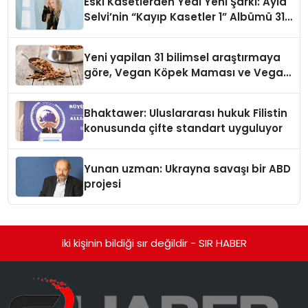
Eski Kasetlerden Yedi Yeni Şarkı: Ayla
Selvi’nin “Kayıp Kasetler 1” Albümü 31
Temmuz’da Çıktı
Yeni yapilan 31 bilimsel araştırmaya
göre, Vegan Köpek Maması ve Vegan
Kedi Mamasının İyi Sindirildiğini
Ortaya Koydu
Bhaktawer: Uluslararası hukuk Filistin
konusunda çifte standart uyguluyor
Yunan uzman: Ukrayna savaşı bir ABD
projesi
iki kişinin bildiği sır değildir - SIR HABER