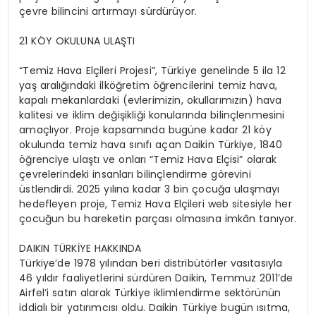
çevre bilincini artırmayı sürdürüyor.
21 KÖY OKULUNA ULAŞTI
“Temiz Hava Elçileri Projesi”, Türkiye genelinde 5 ila 12
yaş aralığındaki ilköğretim öğrencilerini temiz hava,
kapalı mekanlardaki (evlerimizin, okullarımızın) hava
kalitesi ve iklim değişikliği konularında bilinçlenmesini
amaçlıyor. Proje kapsamında bugüne kadar 21 köy
okulunda temiz hava sınıfı açan Daikin Türkiye, 1840
öğrenciye ulaştı ve onları “Temiz Hava Elçisi” olarak
çevrelerindeki insanları bilinçlendirme görevini
üstlendirdi. 2025 yılına kadar 3 bin çocuğa ulaşmayı
hedefleyen proje, Temiz Hava Elçileri web sitesiyle her
çocuğun bu hareketin parçası olmasına imkân tanıyor.
DAIKIN TÜRKİYE HAKKINDA
Türkiye’de 1978 yılından beri distribütörler vasıtasıyla
46 yıldır faaliyetlerini sürdüren Daikin, Temmuz 2011’de
Airfel’i satın alarak Türkiye iklimlendirme sektörünün
iddialı bir yatırımcısı oldu. Daikin Türkiye bugün ısıtma,