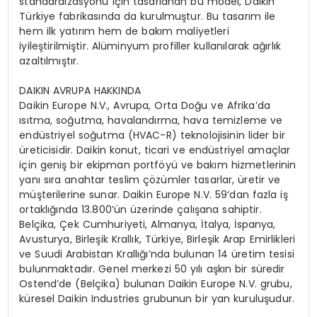
standardizasyonu için tasarlanan bu model, Daikin
Türkiye fabrikasında da kurulmuştur. Bu tasarım ile
hem ilk yatırım hem de bakım maliyetleri
iyileştirilmiştir. Alüminyum profiller kullanılarak ağırlık
azaltılmıştır.
DAIKIN AVRUPA HAKKINDA
Daikin Europe N.V., Avrupa, Orta Doğu ve Afrika’da
ısıtma, soğutma, havalandırma, hava temizleme ve
endüstriyel soğutma (HVAC-R) teknolojisinin lider bir
üreticisidir. Daikin konut, ticari ve endüstriyel amaçlar
için geniş bir ekipman portföyü ve bakım hizmetlerinin
yanı sıra anahtar teslim çözümler tasarlar, üretir ve
müşterilerine sunar. Daikin Europe N.V. 59‘dan fazla iş
ortaklığında 13.800’ün üzerinde çalışana sahiptir.
Belçika, Çek Cumhuriyeti, Almanya, İtalya, İspanya,
Avusturya, Birleşik Krallık, Türkiye, Birleşik Arap Emirlikleri
ve Suudi Arabistan Krallığı’nda bulunan 14 üretim tesisi
bulunmaktadır. Genel merkezi 50 yılı aşkın bir süredir
Ostend’de (Belçika) bulunan Daikin Europe N.V. grubu,
küresel Daikin Industries grubunun bir yan kuruluşudur.