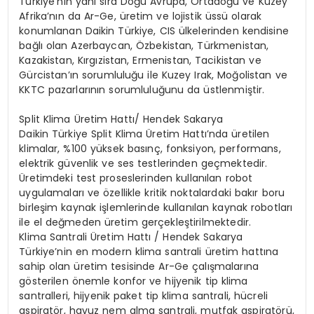
Türkiye’nin yanı sıra Doğu Avrupa, Ortadoğu ve Kuzey
Afrika’nın da Ar-Ge, üretim ve lojistik üssü olarak
konumlanan Daikin Türkiye, CIS ülkelerinden kendisine
bağlı olan Azerbaycan, Özbekistan, Türkmenistan,
Kazakistan, Kırgızistan, Ermenistan, Tacikistan ve
Gürcistan’ın sorumluluğu ile Kuzey Irak, Moğolistan ve
KKTC pazarlarının sorumluluğunu da üstlenmiştir.
Split Klima Üretim Hattı/ Hendek Sakarya
Daikin Türkiye Split Klima Üretim Hattı’nda üretilen
klimalar, %100 yüksek basınç, fonksiyon, performans,
elektrik güvenlik ve ses testlerinden geçmektedir.
Üretimdeki test proseslerinden kullanılan robot
uygulamaları ve özellikle kritik noktalardaki bakır boru
birleşim kaynak işlemlerinde kullanılan kaynak robotları
ile el değmeden üretim gerçekleştirilmektedir.
Klima Santrali Üretim Hattı / Hendek Sakarya
Türkiye’nin en modern klima santrali üretim hattına
sahip olan üretim tesisinde Ar-Ge çalışmalarına
gösterilen önemle konfor ve hijyenik tip klima
santralleri, hijyenik paket tip klima santrali, hücreli
aspiratör, havuz nem alma santrali, mutfak aspiratörü,