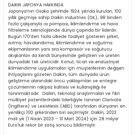
DAIKIN JAPONYA HAKKINDA
Japonya’nın Osaka şehrinde 1924 yılında kurulan, 100
yıllık geçmişe sahip Daikin Industries (DIL), 98 binden
fazla çalışanıyla ısı pompası, iklimlendirme ve hava
filtreleme teknolojisinde dünya çapında bir liderdir.
Bugün 170’den fazla ülkede faaliyet gösteren şirket,
ısıtma, havalandırma, iklimlendirme ve soğutma
ekipmanlarının yanı sıra kompresör ve soğutucu
akışkanları da kendi bünyesinde geliştiren ve üreten
dünyadaki tek üreticidir. Konut, ticari ve endüstriyel
iklimlendirme uygulamaları için müşterilerinin değişen
ihtiyaçlarını gözeten Daikin, tüm dünyada ürün
geliştirme alanındaki öncü yaklaşımları ve entegre
çözümlerinin rakipsiz kalitesi ve kullanışlılığı ile
tanınmaktadır. Daikin, teknoloji araştırmaları ve fikri
mülkiyet patentlerindeki liderliğiyle tanınan Clarivate
(İngiltere) ve LexisNexis (ABD) tarafından dünyanın en
yenilikçi 100 şirketinden biri seçilmiştir. Daikin, 2023
mali yılı (1 Nisan 2023 – 31 Mart 2024) için 28 milyar
Euro’luk rekor bir satış sonucu bildirmiştir.