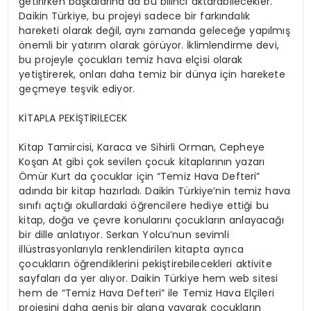
getirirken başkalarına da bu bilinci aktarabilecekler.
Daikin Türkiye, bu projeyi sadece bir farkındalık
hareketi olarak değil, aynı zamanda geleceğe yapılmış
önemli bir yatırım olarak görüyor. İklimlendirme devi,
bu projeyle çocukları temiz hava elçisi olarak
yetiştirerek, onları daha temiz bir dünya için harekete
geçmeye teşvik ediyor.
KİTAPLA PEKİŞTİRİLECEK
Kitap Tamircisi, Karaca ve Sihirli Orman, Cepheye
Koşan At gibi çok sevilen çocuk kitaplarının yazarı
Ömür Kurt da çocuklar için “Temiz Hava Defteri”
adında bir kitap hazırladı. Daikin Türkiye’nin temiz hava
sınıfı açtığı okullardaki öğrencilere hediye ettiği bu
kitap, doğa ve çevre konularını çocukların anlayacağı
bir dille anlatıyor. Serkan Yolcu’nun sevimli
illüstrasyonlarıyla renklendirilen kitapta ayrıca
çocukların öğrendiklerini pekiştirebilecekleri aktivite
sayfaları da yer alıyor. Daikin Türkiye hem web sitesi
hem de “Temiz Hava Defteri” ile Temiz Hava Elçileri
projesini daha geniş bir alana yayarak çocukların