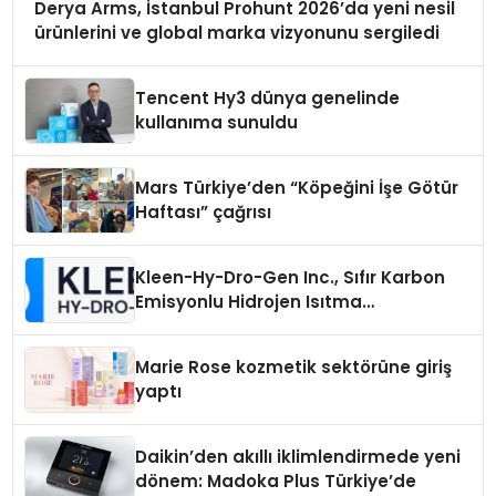
Derya Arms, İstanbul Prohunt 2026’da yeni nesil
ürünlerini ve global marka vizyonunu sergiledi
Tencent Hy3 dünya genelinde
kullanıma sunuldu
Mars Türkiye’den “Köpeğini İşe Götür
Haftası” çağrısı
Kleen-Hy-Dro-Gen Inc., Sıfır Karbon
Emisyonlu Hidrojen Isıtma
Teknolojisinde ISO ve TSSA
Düzenleyici Onaylarını Aldı
Marie Rose kozmetik sektörüne giriş
yaptı
Daikin’den akıllı iklimlendirmede yeni
dönem: Madoka Plus Türkiye’de