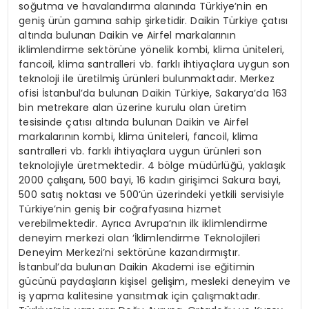
soğutma ve havalandırma alanında Türkiye’nin en
geniş ürün gamına sahip şirketidir. Daikin Türkiye çatısı
altında bulunan Daikin ve Airfel markalarının
iklimlendirme sektörüne yönelik kombi, klima üniteleri,
fancoil, klima santralleri vb. farklı ihtiyaçlara uygun son
teknoloji ile üretilmiş ürünleri bulunmaktadır. Merkez
ofisi İstanbul’da bulunan Daikin Türkiye, Sakarya’da 163
bin metrekare alan üzerine kurulu olan üretim
tesisinde çatısı altında bulunan Daikin ve Airfel
markalarının kombi, klima üniteleri, fancoil, klima
santralleri vb. farklı ihtiyaçlara uygun ürünleri son
teknolojiyle üretmektedir. 4 bölge müdürlüğü, yaklaşık
2000 çalışanı, 500 bayi, 16 kadın girişimci Sakura bayi,
500 satış noktası ve 500’ün üzerindeki yetkili servisiyle
Türkiye’nin geniş bir coğrafyasına hizmet
verebilmektedir. Ayrıca Avrupa’nın ilk iklimlendirme
deneyim merkezi olan ‘İklimlendirme Teknolojileri
Deneyim Merkezi’ni sektörüne kazandırmıştır.
İstanbul’da bulunan Daikin Akademi ise eğitimin
gücünü paydaşların kişisel gelişim, mesleki deneyim ve
iş yapma kalitesine yansıtmak için çalışmaktadır.