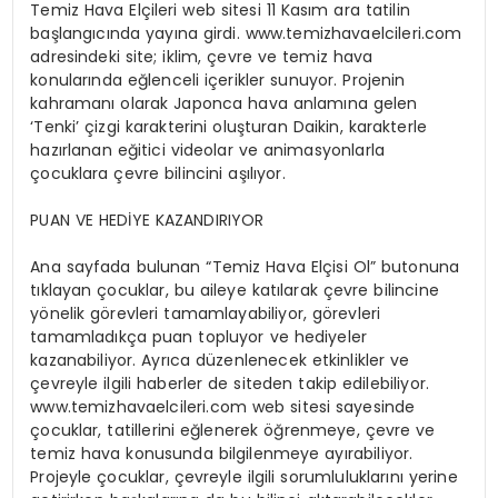
Temiz Hava Elçileri web sitesi 11 Kasım ara tatilin
başlangıcında yayına girdi. www.temizhavaelcileri.com
adresindeki site; iklim, çevre ve temiz hava
konularında eğlenceli içerikler sunuyor. Projenin
kahramanı olarak Japonca hava anlamına gelen
‘Tenki’ çizgi karakterini oluşturan Daikin, karakterle
hazırlanan eğitici videolar ve animasyonlarla
çocuklara çevre bilincini aşılıyor.
PUAN VE HEDİYE KAZANDIRIYOR
Ana sayfada bulunan “Temiz Hava Elçisi Ol” butonuna
tıklayan çocuklar, bu aileye katılarak çevre bilincine
yönelik görevleri tamamlayabiliyor, görevleri
tamamladıkça puan topluyor ve hediyeler
kazanabiliyor. Ayrıca düzenlenecek etkinlikler ve
çevreyle ilgili haberler de siteden takip edilebiliyor.
www.temizhavaelcileri.com web sitesi sayesinde
çocuklar, tatillerini eğlenerek öğrenmeye, çevre ve
temiz hava konusunda bilgilenmeye ayırabiliyor.
Projeyle çocuklar, çevreyle ilgili sorumluluklarını yerine