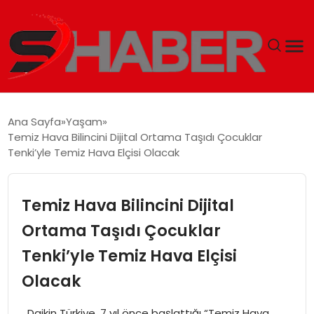
GÜNDEM
Ana Sayfa
Yaşam
Temiz Hava Bilincini Dijital Ortama Taşıdı Çocuklar
MAGAZIN
Tenki’yle Temiz Hava Elçisi Olacak
TEKNOLOJI
Temiz Hava Bilincini Dijital
SPOR
Ortama Taşıdı Çocuklar
Tenki’yle Temiz Hava Elçisi
EKONOMI
Olacak
SIYASET
Daikin Türkiye, 7 yıl önce başlattığı “Temiz Hava