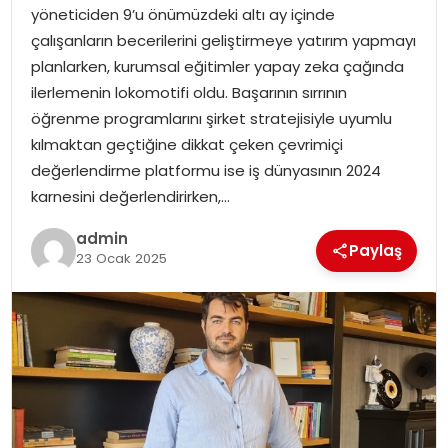
yöneticiden 9’u önümüzdeki altı ay içinde
EĞITIM
çalışanların becerilerini geliştirmeye yatırım yapmayı
planlarken, kurumsal eğitimler yapay zeka çağında
YAŞAM
ilerlemenin lokomotifi oldu. Başarının sırrının
öğrenme programlarını şirket stratejisiyle uyumlu
kılmaktan geçtiğine dikkat çeken çevrimiçi
değerlendirme platformu ise iş dünyasının 2024
karnesini değerlendirirken,…
admin
Paylaş
23 Ocak 2025