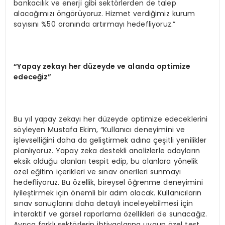
bankacılık ve enerji gibi sektörlerden de talep
alacağımızı öngörüyoruz. Hizmet verdiğimiz kurum
sayısını %50 oranında artırmayı hedefliyoruz.”
“
Yapay zekay
ı her dü
zeyde ve alanda optimize
edece
ğ
iz
”
Bu yıl yapay zekayı her düzeyde optimize edeceklerini
söyleyen Mustafa Ekim, “Kullanıcı deneyimini ve
işlevselliğini daha da geliştirmek adına çeşitli yenilikler
planlıyoruz. Yapay zeka destekli analizlerle adayların
eksik olduğu alanları tespit edip, bu alanlara yönelik
özel eğitim içerikleri ve sınav önerileri sunmayı
hedefliyoruz. Bu özellik, bireysel öğrenme deneyimini
iyileştirmek için önemli bir adım olacak. Kullanıcıların
sınav sonuçlarını daha detaylı inceleyebilmesi için
interaktif ve görsel raporlama özellikleri de sunacağız.
Ayrıca farklı sektörlerin ihtiyaçlarına uygun özel test