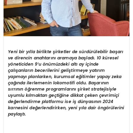
Yeni bir y
ı
lla birlikte
ş
irketler de s
ü
rd
ü
r
ü
lebilir ba
ş
ar
ı
ve direncin anahtar
ı
n
ı
aramaya ba
ş
lad
ı
. 10 k
ü
resel
y
ö
neticiden 9
’
u
ö
n
ü
m
ü
zdeki alt
ı ay iç
inde
ç
al
ış
anlar
ı
n becerilerini geli
ş
tirmeye yat
ı
r
ı
m
yapmay
ı
planlarken, kurumsal e
ğ
itimler yapay zeka
ç
a
ğı
nda ilerlemenin lokomotifi oldu. Ba
ş
ar
ı
n
ı
n
s
ı
rr
ı
n
ı
n
öğ
renme programlar
ı
n
ı ş
irket stratejisiyle
uyumlu k
ı
lmaktan ge
ç
ti
ğ
ine dikkat
ç
eken
ç
evrimi
ç
i
de
ğ
erlendirme platformu ise i
ş
d
ü
nyas
ı
n
ı
n 2024
karnesini de
ğ
erlendirirken, yeni y
ı
la dair
ö
ng
ö
r
ü
lerini
payla
ş
t
ı
.