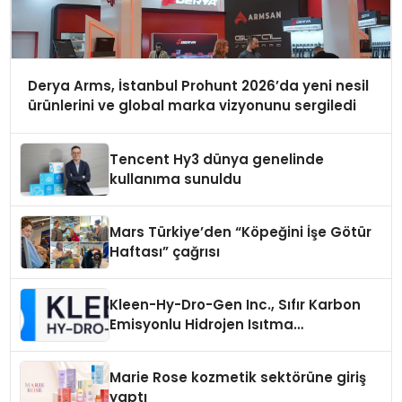
Derya Arms, İstanbul Prohunt 2026’da yeni nesil
ürünlerini ve global marka vizyonunu sergiledi
Tencent Hy3 dünya genelinde
kullanıma sunuldu
Mars Türkiye’den “Köpeğini İşe Götür
Haftası” çağrısı
Kleen-Hy-Dro-Gen Inc., Sıfır Karbon
Emisyonlu Hidrojen Isıtma
Teknolojisinde ISO ve TSSA
Düzenleyici Onaylarını Aldı
Marie Rose kozmetik sektörüne giriş
yaptı