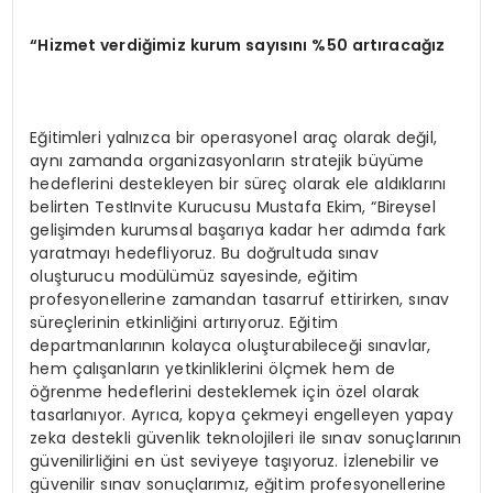
“
Hizmet verdi
ğ
imiz kurum say
ı
s
ı
n
ı
%50 art
ı
ra
cağız
Eğitimleri yalnızca bir operasyonel araç olarak değil,
aynı zamanda organizasyonların stratejik büyüme
hedeflerini destekleyen bir süreç olarak ele aldıklarını
belirten TestInvite Kurucusu Mustafa Ekim, “Bireysel
gelişimden kurumsal başarıya kadar her adımda fark
yaratmayı hedefliyoruz. Bu doğrultuda sınav
oluşturucu modülümüz sayesinde, eğitim
profesyonellerine zamandan tasarruf ettirirken, sınav
süreçlerinin etkinliğini artırıyoruz. Eğitim
departmanlarının kolayca oluşturabileceği sınavlar,
hem çalışanların yetkinliklerini ölçmek hem de
öğrenme hedeflerini desteklemek için özel olarak
tasarlanıyor. Ayrıca, kopya çekmeyi engelleyen yapay
zeka destekli güvenlik teknolojileri ile sınav sonuçlarının
güvenilirliğini en üst seviyeye taşıyoruz. İzlenebilir ve
güvenilir sınav sonuçlarımız, eğitim profesyonellerine