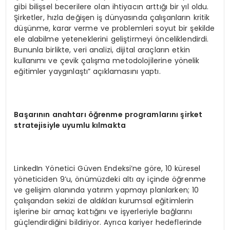
gibi bilişsel becerilere olan ihtiyacın arttığı bir yıl oldu.
Şirketler, hızla değişen iş dünyasında çalışanların kritik
düşünme, karar verme ve problemleri soyut bir şekilde
ele alabilme yeteneklerini geliştirmeyi önceliklendirdi.
Bununla birlikte, veri analizi, dijital araçların etkin
kullanımı ve çevik çalışma metodolojilerine yönelik
eğitimler yaygınlaştı” açıklamasını yaptı.
Ba
ş
ar
ı
n
ı
n anahtar
ı öğ
renme programlar
ı
n
ı ş
irket
stratejisiyle uyumlu k
ı
lmakta
LinkedIn Yönetici Güven Endeksi’ne göre, 10 küresel
yöneticiden 9’u, önümüzdeki altı ay içinde öğrenme
ve gelişim alanında yatırım yapmayı planlarken; 10
çalışandan sekizi de aldıkları kurumsal eğitimlerin
işlerine bir amaç kattığını ve işyerleriyle bağlarını
güçlendirdiğini bildiriyor. Ayrıca kariyer hedeflerinde