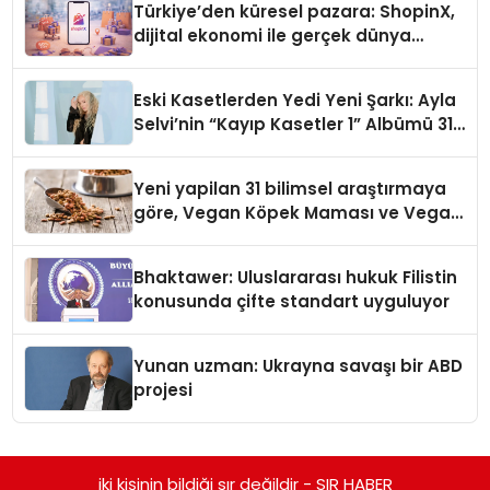
Türkiye’den küresel pazara: ShopinX,
dijital ekonomi ile gerçek dünya
alışverişini bir araya getirmeyi
hedefliyor
Eski Kasetlerden Yedi Yeni Şarkı: Ayla
Selvi’nin “Kayıp Kasetler 1” Albümü 31
Temmuz’da Çıktı
Yeni yapilan 31 bilimsel araştırmaya
göre, Vegan Köpek Maması ve Vegan
Kedi Mamasının İyi Sindirildiğini
Ortaya Koydu
Bhaktawer: Uluslararası hukuk Filistin
konusunda çifte standart uyguluyor
Yunan uzman: Ukrayna savaşı bir ABD
projesi
iki kişinin bildiği sır değildir - SIR HABER