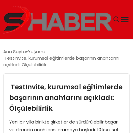
GÜNDEM
Ana Sayfa
Yaşam
TestInvite, kurumsal eğitimlerde başarının anahtarını
MAGAZIN
açıkladı: Ölçülebilirlik
TEKNOLOJI
TestInvite, kurumsal eğitimlerde
SPOR
başarının anahtarını açıkladı:
Ölçülebilirlik
EKONOMI
Yeni bir yılla birlikte şirketler de sürdürülebilir başarı
SIYASET
ve direncin anahtarını aramaya başladı. 10 küresel