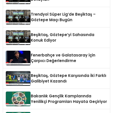
Trendyol Süper Lig’de Beşiktaş –
Göztepe Maçı Bugün
Beşiktaş, Göztepe’yi Sahasında
Konuk Ediyor
Fenerbahçe ve Galatasaray İçin
Çarpıcı Değerlendirme
Beşiktaş, Göztepe Karşısında İki Farklı
Galibiyet Kazandı
Bakanlık Gençlik Kamplarında
Yenilikçi Programları Hayata Geçiriyor