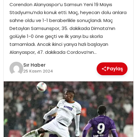
Corendon Alanyaspor’u Samsun Yeni 19 Mayıs
EĞITIM
Stadyumu’nda konuk etti. Maç, heyecan dolu anlara
sahne oldu ve 1-1 beraberlikle sonuçlandı. Maç
YAŞAM
Detayları Samsunspor, 35. dakikada Dimata’nın
golüyle 1-0 öne geçti ve ilk yarıyı bu skorla
tamamladı. Ancak ikinci yarıya hızlı başlayan
Alanyaspor, 47. dakikada Cordova’nın…
Sır Haber
Paylaş
25 Kasım 2024