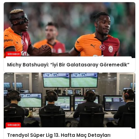
Michy Batshuayi: “İyi Bir Galatasaray Göremedik”
Trendyol Süper Lig 13. Hafta Maç Detayları