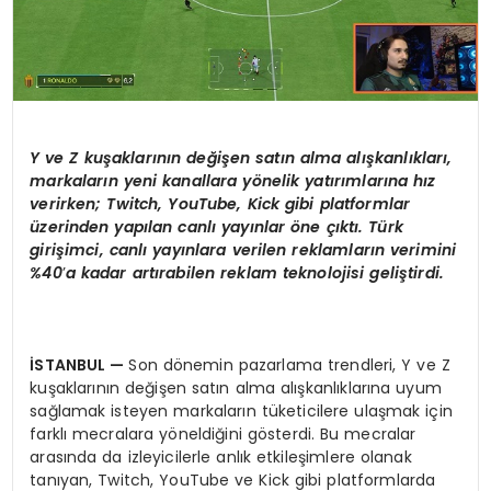
Y ve
Z ku
şaklarını
n de
ğişen satın alma alışkanlıkları,
markaların yeni kanallara y
ö
nelik yatırımlarına hız
verirken; Twitch, YouTube, Kick gibi platformlar
üzerinden yapılan canlı yayınlar
ö
ne çıktı. Türk
girişimci, canlı yayınlara verilen reklamların verimini
%40
’
a kadar artırabilen reklam teknolojisi geliştirdi.
İSTANBUL
—
Son dönemin pazarlama trendleri, Y ve Z
kuşaklarının değişen satın alma alışkanlıklarına uyum
sağlamak isteyen markaların tüketicilere ulaşmak için
farklı mecralara yöneldiğini gösterdi. Bu mecralar
arasında da izleyicilerle anlık etkileşimlere olanak
tanıyan, Twitch, YouTube ve Kick gibi platformlarda