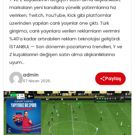
EĞITIM
markaların yeni kanallara yönelik yatırımlarına hız
verirken; Twitch, YouTube, Kick gibi platformlar
YAŞAM
üzerinden yapılan canlı yayınlar öne çıktı. Türk
girişimci, canlı yayınlara verilen reklamların verimini
%40’a kadar artırabilen reklam teknolojisi geliştirdi.
İSTANBUL — Son dönemin pazarlama trendleri, Y ve
Z kuşaklarının değişen satın alma alışkanlıklarına
uyum…
admin
Paylaş
07 Nisan 2025