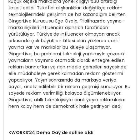
küçük ölçekli markalara yönelik ilgiyi %30 artırdığı
tespit edildi. Tüketici alışkanlıkları değiştikçe reklam
teknolojilerindeki gelişimin de hız kazandığını belirten
GingerLive Kurucusu Ege Özalp, “Halihazırda yayıncı-
marka ilişkileri influencer ajansları tarafından
yürütülüyor. Türkiye’de influencer olmayan ancak
arkasında çok büyük bir kitlesi olan yüzlerce canlı
yayıncı var ve markalar bu kitleye ulaşamıyor.
GingerLive, bu problemi teknoloji yardımıyla çözerek,
yayıncıların yayınına otomatik olarak entegre edilen
reklam banner’ları ve rich media görselleri sayesinde
elle müdahaleye gerek kalmadan reklam gösterimi
yapabiliyor. Yayın sonrasında da markaya veriye
dayalı, analiz edilebilir bir reklam geçmişi sunuluyor. Bu
sayede reklam verimliliği kolayca ölçümlenebiliyor.
GingerLive, akıllı teknolojisiyle canlı yayın reklamlarını
hem kolay hem de demokratik hale getiriyor” dedi.
KWORKS
’
24 Demo Day
’
de sahne aldı