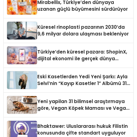
Mirabellix, Türkiye’den dünyaya
uzanan güçlü büyümesini sürdürüyor
Küresel rinoplasti pazarının 2030’da
9,6 milyar dolara ulaşması bekleniyor
Türkiye’den küresel pazara: ShopinX,
dijital ekonomi ile gerçek dünya
alışverişini bir araya getirmeyi
hedefliyor
Eski Kasetlerden Yedi Yeni Şarkı: Ayla
Selvi’nin “Kayıp Kasetler 1” Albümü 31
Temmuz’da Çıktı
Yeni yapilan 31 bilimsel araştırmaya
göre, Vegan Köpek Maması ve Vegan
Kedi Mamasının İyi Sindirildiğini
Ortaya Koydu
Bhaktawer: Uluslararası hukuk Filistin
konusunda çifte standart uyguluyor