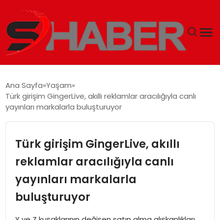
GÜNDEM
Ana Sayfa
Yaşam
Türk girişim GingerLive, akıllı reklamlar aracılığıyla canlı
MAGAZIN
yayınları markalarla buluşturuyor
TEKNOLOJI
Türk girişim GingerLive, akıllı
SPOR
reklamlar aracılığıyla canlı
yayınları markalarla
EKONOMI
buluşturuyor
SIYASET
Y ve Z kuşaklarının değişen satın alma alışkanlıkları,