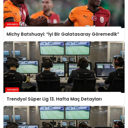
Michy Batshuayi: “İyi Bir Galatasaray Göremedik”
Trendyol Süper Lig 13. Hafta Maç Detayları