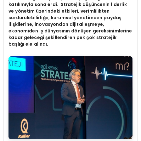
katılımıyla sona erdi. Stratejik düşüncenin liderlik
ve y
ö
netim üzerindeki etkileri, verimlilikten
sürdürülebilirliğe, kurumsal y
ö
netimden paydaş
ilişkilerine, inovasyondan dijitalleşmeye,
ekonomiden iş dünyasını
n d
ö
nüşen gereksinimlerine
kadar geleceği şekillendiren pek çok stratejik
başlığı ele alındı.