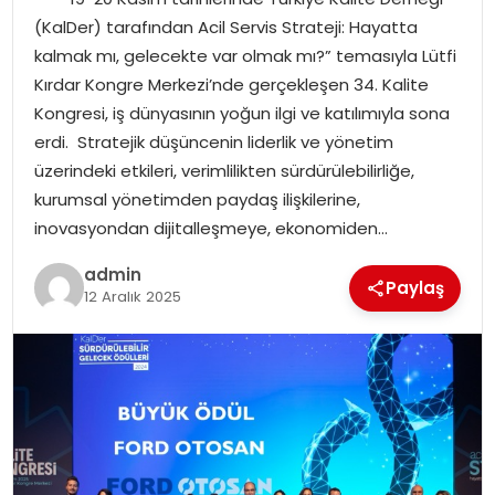
EĞITIM
(KalDer) tarafından Acil Servis Strateji: Hayatta
kalmak mı, gelecekte var olmak mı?” temasıyla Lütfi
YAŞAM
Kırdar Kongre Merkezi’nde gerçekleşen 34. Kalite
Kongresi, iş dünyasının yoğun ilgi ve katılımıyla sona
erdi. Stratejik düşüncenin liderlik ve yönetim
üzerindeki etkileri, verimlilikten sürdürülebilirliğe,
kurumsal yönetimden paydaş ilişkilerine,
inovasyondan dijitalleşmeye, ekonomiden…
admin
Paylaş
12 Aralık 2025