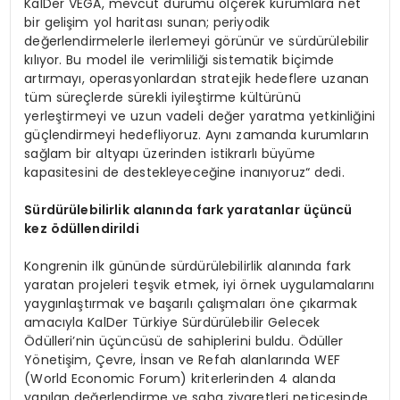
KalDer VEGA, mevcut durumu ölçerek kurumlara net
bir gelişim yol haritası sunan; periyodik
değerlendirmelerle ilerlemeyi görünür ve sürdürülebilir
kılıyor. Bu model ile verimliliği sistematik biçimde
artırmayı, operasyonlardan stratejik hedeflere uzanan
tüm süreçlerde sürekli iyileştirme kültürünü
yerleştirmeyi ve uzun vadeli değer yaratma yetkinliğini
güçlendirmeyi hedefliyoruz. Aynı zamanda kurumların
sağlam bir altyapı üzerinden istikrarlı büyüme
kapasitesini de destekleyeceğine inanıyoruz“ dedi.
Sürdürülebilirlik alanında fark yaratanlar üçüncü
kez
ö
düllendirildi
Kongrenin ilk gününde sürdürülebilirlik alanında fark
yaratan projeleri teşvik etmek, iyi örnek uygulamalarını
yaygınlaştırmak ve başarılı çalışmaları öne çıkarmak
amacıyla KalDer Türkiye Sürdürülebilir Gelecek
Ödülleri’nin üçüncüsü de sahiplerini buldu. Ödüller
Yönetişim, Çevre, İnsan ve Refah alanlarında WEF
(World Economic Forum) kriterlerinden 4 alanda
yapılan değerlendirme ve saha ziyaretleri neticesinde