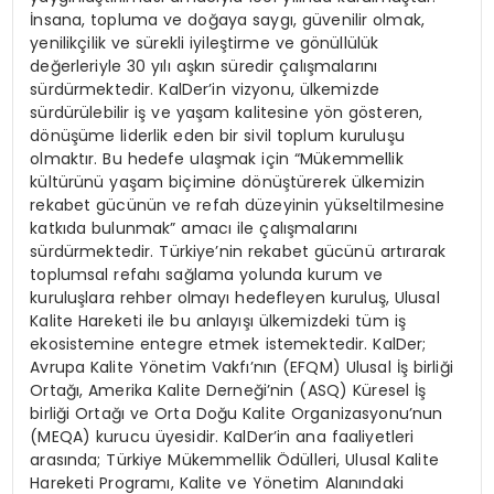
İnsana, topluma ve doğaya saygı, güvenilir olmak,
yenilikçilik ve sürekli iyileştirme ve gönüllülük
değerleriyle 30 yılı aşkın süredir çalışmalarını
sürdürmektedir. KalDer’in vizyonu, ülkemizde
sürdürülebilir iş ve yaşam kalitesine yön gösteren,
dönüşüme liderlik eden bir sivil toplum kuruluşu
olmaktır. Bu hedefe ulaşmak için “Mükemmellik
kültürünü yaşam biçimine dönüştürerek ülkemizin
rekabet gücünün ve refah düzeyinin yükseltilmesine
katkıda bulunmak” amacı ile çalışmalarını
sürdürmektedir. Türkiye’nin rekabet gücünü artırarak
toplumsal refahı sağlama yolunda kurum ve
kuruluşlara rehber olmayı hedefleyen kuruluş, Ulusal
Kalite Hareketi ile bu anlayışı ülkemizdeki tüm iş
ekosistemine entegre etmek istemektedir. KalDer;
Avrupa Kalite Yönetim Vakfı’nın (EFQM) Ulusal İş birliği
Ortağı, Amerika Kalite Derneği’nin (ASQ) Küresel İş
birliği Ortağı ve Orta Doğu Kalite Organizasyonu’nun
(MEQA) kurucu üyesidir. KalDer’in ana faaliyetleri
arasında; Türkiye Mükemmellik Ödülleri, Ulusal Kalite
Hareketi Programı, Kalite ve Yönetim Alanındaki