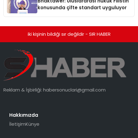
Bhaktawer: Uluslararası hukuk Filistin
konusunda çifte standart uyguluyor
iki kişinin bildiği sır değildir - SIR HABER
Reklam & İşbirliği:
habersonuclari@gmail.com
Hakkımızda
İletişim
Künye