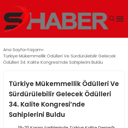
GÜNDEM
Ana Sayfa
Yaşam
Türkiye Mükemmellik Ödülleri Ve Sürdürülebilir Gelecek
MAGAZIN
Ödülleri 34. Kalite Kongresi’nde Sahiplerini Buldu
TEKNOLOJI
Türkiye Mükemmellik Ödülleri Ve
SPOR
Sürdürülebilir Gelecek Ödülleri
34. Kalite Kongresi’nde
EKONOMI
Sahiplerini Buldu
SIYASET
19-20 Kasım tarihlerinde Türkiye Kalite Derneği