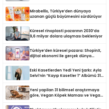
Mirabellix, Türkiye’den dünyaya
uzanan güçlü büyümesini sürdürüyor
Küresel rinoplasti pazarının 2030’da
9,6 milyar dolara ulaşması bekleniyor
Türkiye’den küresel pazara: ShopinX,
dijital ekonomi ile gerçek dünya
alışverişini bir araya getirmeyi
hedefliyor
Eski Kasetlerden Yedi Yeni Şarkı: Ayla
Selvi’nin “Kayıp Kasetler 1” Albümü 31
Temmuz’da Çıktı
Yeni yapilan 31 bilimsel araştırmaya
göre, Vegan Köpek Maması ve Vegan
Kedi Mamasının İyi Sindirildiğini
Ortaya Koydu