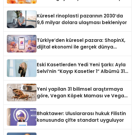
Küresel rinoplasti pazarının 2030’da
9,6 milyar dolara ulaşması bekleniyor
Türkiye’den küresel pazara: ShopinX,
dijital ekonomi ile gerçek dünya
alışverişini bir araya getirmeyi
hedefliyor
Eski Kasetlerden Yedi Yeni Şarkı: Ayla
Selvi’nin “Kayıp Kasetler 1” Albümü 31
Temmuz’da Çıktı
Yeni yapilan 31 bilimsel araştırmaya
göre, Vegan Köpek Maması ve Vegan
Kedi Mamasının İyi Sindirildiğini
Ortaya Koydu
Bhaktawer: Uluslararası hukuk Filistin
konusunda çifte standart uyguluyor