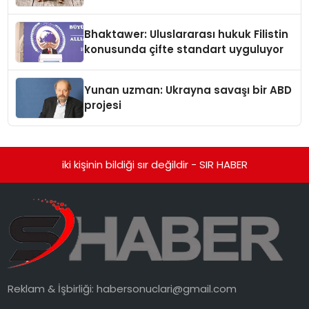
Kedi Mamasının İyi Sindirildiğini
Ortaya Koydu
Bhaktawer: Uluslararası hukuk Filistin
konusunda çifte standart uyguluyor
Yunan uzman: Ukrayna savaşı bir ABD
projesi
iki kişinin bildiği sır değildir - SIR HABER
Reklam & İşbirliği:
habersonuclari@gmail.com