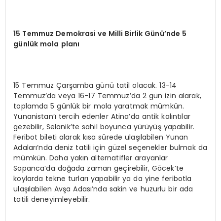
15 Temmuz Demokrasi ve Milli Birlik Günü’
nde 5
günlük mola planı
15 Temmuz Çarşamba günü tatil olacak. 13-14
Temmuz’da veya 16-17 Temmuz’da 2 gün izin alarak,
toplamda 5 günlük bir mola yaratmak mümkün.
Yunanistan’ı tercih edenler Atina’da antik kalıntılar
gezebilir, Selanik’te sahil boyunca yürüyüş yapabilir.
Feribot bileti alarak kısa sürede ulaşılabilen Yunan
Adaları’nda deniz tatili için güzel seçenekler bulmak da
mümkün. Daha yakın alternatifler arayanlar
Sapanca’da doğada zaman geçirebilir, Göcek’te
koylarda tekne turları yapabilir ya da yine feribotla
ulaşılabilen Avşa Adası’nda sakin ve huzurlu bir ada
tatili deneyimleyebilir.