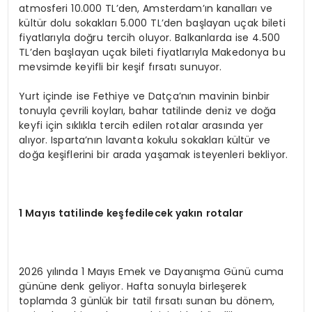
atmosferi 10.000 TL’den, Amsterdam’ın kanalları ve
kültür dolu sokakları 5.000 TL’den başlayan uçak bileti
fiyatlarıyla doğru tercih oluyor. Balkanlarda ise 4.500
TL’den başlayan uçak bileti fiyatlarıyla Makedonya bu
mevsimde keyifli bir keşif fırsatı sunuyor.
Yurt içinde ise Fethiye ve Datça’nın mavinin binbir
tonuyla çevrili koyları, bahar tatilinde deniz ve doğa
keyfi için sıklıkla tercih edilen rotalar arasında yer
alıyor. Isparta’nın lavanta kokulu sokakları kültür ve
doğa keşiflerini bir arada yaşamak isteyenleri bekliyor.
1 Mayıs tatilinde keşfedilecek yakın rotalar
2026 yılında 1 Mayıs Emek ve Dayanışma Günü cuma
gününe denk geliyor. Hafta sonuyla birleşerek
toplamda 3 günlük bir tatil fırsatı sunan bu dönem,