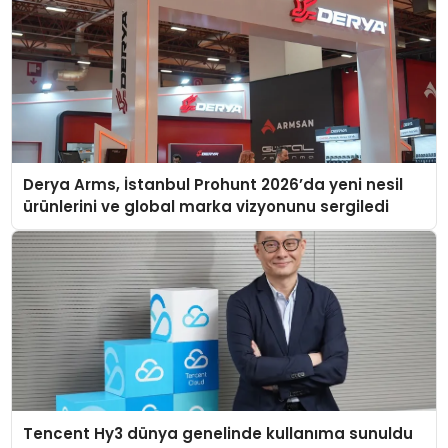
Derya Arms, İstanbul Prohunt 2026’da yeni nesil
ürünlerini ve global marka vizyonunu sergiledi
Tencent Hy3 dünya genelinde kullanıma sunuldu