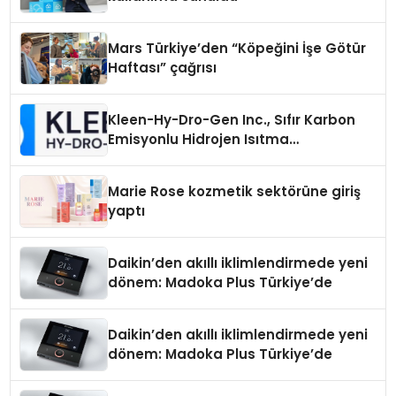
Mars Türkiye’den “Köpeğini İşe Götür
Haftası” çağrısı
Kleen-Hy-Dro-Gen Inc., Sıfır Karbon
Emisyonlu Hidrojen Isıtma
Teknolojisinde ISO ve TSSA
Düzenleyici Onaylarını Aldı
Marie Rose kozmetik sektörüne giriş
yaptı
Daikin’den akıllı iklimlendirmede yeni
dönem: Madoka Plus Türkiye’de
Daikin’den akıllı iklimlendirmede yeni
dönem: Madoka Plus Türkiye’de