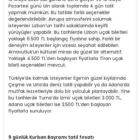
Pazartesi günü izin alarak toplamda 4 gün tatil
yapmak mümkün. Bu tatilde farklı seçenekler
değerlendirilebilir. Avrupa atmosferini solumak
isteyenler Lizbon’un tarihi sokaklarında keyifli
yürüyüşler yapabilir. Bu tarihlerde Lizbon uçak biletleri
yaklaşık 6.500 TL başlangıç fiyatına sahip. Farklı bir
deneyim isteyenler için vizesiz seyahat edilebilen
Arnavutluk’un kültürel mirası da güzel bir alternatif.
Yaklaşık 4.500 TL’den başlayan fiyatlarla Tiran uçak
bileti seçenekleri mevcut.
Türkiye’de kalmak isteyenler Ege’nin güzel kıyılarında
Çeşme ve Urla’da deniz tatili yapabilir ya da Adana’da
mutfak lezzetleriyle dolu bir yolculuk planlayabilir. Yine
bu tarihlerde Turna’da İzmir uçak biletleri 3.000 TL,
Adana uçak biletleri ise 3.500 TL’den başlayan
fiyatlarla sunuluyor.
9 günlük Kurban Bayramı tatil fırsatı