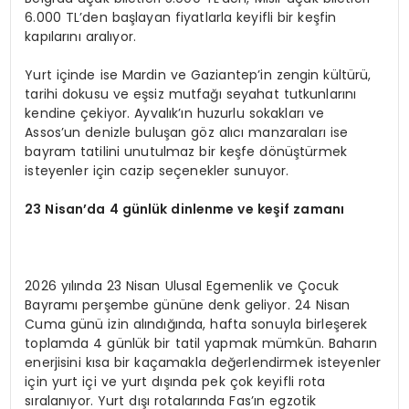
6.000 TL’den başlayan fiyatlarla keyifli bir keşfin
kapılarını aralıyor.
Yurt içinde ise Mardin ve Gaziantep’in zengin kültürü,
tarihi dokusu ve eşsiz mutfağı seyahat tutkunlarını
kendine çekiyor. Ayvalık’ın huzurlu sokakları ve
Assos’un denizle buluşan göz alıcı manzaraları ise
bayram tatilini unutulmaz bir keşfe dönüştürmek
isteyenler için cazip seçenekler sunuyor.
23 Nisan
’da 4 günlük dinlenme ve keş
if zamanı
2026 yılında 23 Nisan Ulusal Egemenlik ve Çocuk
Bayramı perşembe gününe denk geliyor. 24 Nisan
Cuma günü izin alındığında, hafta sonuyla birleşerek
toplamda 4 günlük bir tatil yapmak mümkün. Baharın
enerjisini kısa bir kaçamakla değerlendirmek isteyenler
için yurt içi ve yurt dışında pek çok keyifli rota
sıralanıyor. Yurt dışı rotalarında Fas’ın egzotik