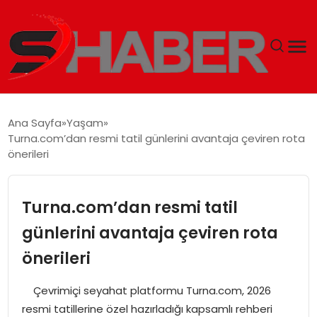
GÜNDEM
Ana Sayfa
Yaşam
Turna.com’dan resmi tatil günlerini avantaja çeviren rota
MAGAZIN
önerileri
TEKNOLOJI
Turna.com’dan resmi tatil
SPOR
günlerini avantaja çeviren rota
önerileri
EKONOMI
Çevrimiçi seyahat platformu Turna.com, 2026
SIYASET
resmi tatillerine özel hazırladığı kapsamlı rehberi