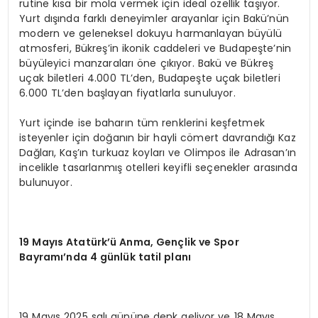
rutine kısa bir mola vermek için ideal özellik taşıyor.
Yurt dışında farklı deneyimler arayanlar için Bakü’nün
modern ve geleneksel dokuyu harmanlayan büyülü
atmosferi, Bükreş’in ikonik caddeleri ve Budapeşte’nin
büyüleyici manzaraları öne çıkıyor. Bakü ve Bükreş
uçak biletleri 4.000 TL’den, Budapeşte uçak biletleri
6.000 TL’den başlayan fiyatlarla sunuluyor.
Yurt içinde ise baharın tüm renklerini keşfetmek
isteyenler için doğanın bir hayli cömert davrandığı Kaz
Dağları, Kaş’ın turkuaz koyları ve Olimpos ile Adrasan’ın
incelikle tasarlanmış otelleri keyifli seçenekler arasında
bulunuyor.
19 Mayıs Atatürk’ü Anma, Gençlik ve Spor
Bayramı’nda 4 günlük tatil planı
19 Mayıs 2025 salı gününe denk geliyor ve 18 Mayıs