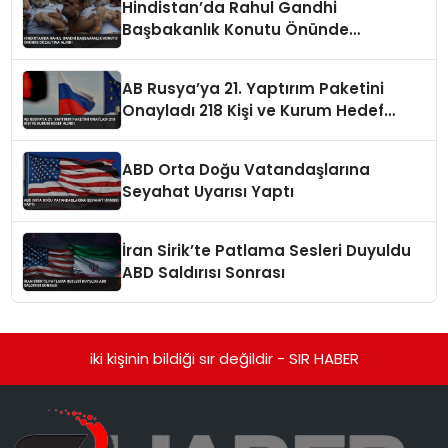
Hindistan’da Rahul Gandhi
Başbakanlık Konutu Önünde
Gözaltına Alındı
AB Rusya’ya 21. Yaptırım Paketini
Onayladı 218 Kişi ve Kurum Hedef
Alındı
ABD Orta Doğu Vatandaşlarına
Seyahat Uyarısı Yaptı
İran Sirik’te Patlama Sesleri Duyuldu
ABD Saldırısı Sonrası
iki kişinin bildiği sır değildir - SIR HABER