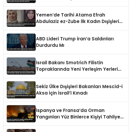
Devriye Geziyor
Yemen’de Tarihi Atama Efrah
Abdulaziz ez-Zube İlk Kadın Dışişleri
Bakanı Oldu
ABD Lideri Trump İran’a Saldırıları
Durdurdu Mı
İsrail Bakanı Smotrich Filistin
Topraklarında Yeni Yerleşim Yerleri
İnşa Edeceklerini Duyurdu
Sekiz Ülke Dışişleri Bakanları Mescid-i
Aksa İçin İsrail’i Kınadı
İspanya ve Fransa’da Orman
Yangınları Yüz Binlerce Kişiyi Tahliye
Ettirdi