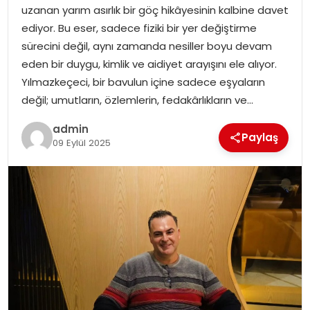
uzanan yarım asırlık bir göç hikâyesinin kalbine davet
EĞITIM
ediyor. Bu eser, sadece fiziki bir yer değiştirme
sürecini değil, aynı zamanda nesiller boyu devam
YAŞAM
eden bir duygu, kimlik ve aidiyet arayışını ele alıyor.
Yılmazkeçeci, bir bavulun içine sadece eşyaların
değil; umutların, özlemlerin, fedakârlıkların ve…
admin
Paylaş
09 Eylül 2025