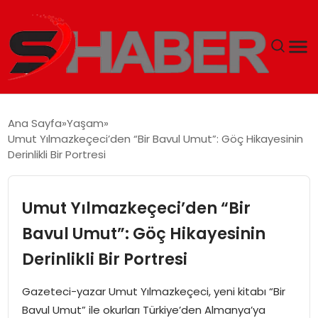
GÜNDEM
Ana Sayfa
Yaşam
Umut Yılmazkeçeci’den “Bir Bavul Umut”: Göç Hikayesinin
MAGAZIN
Derinlikli Bir Portresi
TEKNOLOJI
Umut Yılmazkeçeci’den “Bir
SPOR
Bavul Umut”: Göç Hikayesinin
Derinlikli Bir Portresi
EKONOMI
Gazeteci-yazar Umut Yılmazkeçeci, yeni kitabı “Bir
SIYASET
Bavul Umut” ile okurları Türkiye’den Almanya’ya