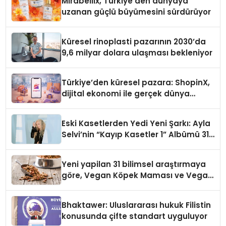
Mirabellix, Türkiye’den dünyaya
uzanan güçlü büyümesini sürdürüyor
Küresel rinoplasti pazarının 2030’da
9,6 milyar dolara ulaşması bekleniyor
Türkiye’den küresel pazara: ShopinX,
dijital ekonomi ile gerçek dünya
alışverişini bir araya getirmeyi
hedefliyor
Eski Kasetlerden Yedi Yeni Şarkı: Ayla
Selvi’nin “Kayıp Kasetler 1” Albümü 31
Temmuz’da Çıktı
Yeni yapilan 31 bilimsel araştırmaya
göre, Vegan Köpek Maması ve Vegan
Kedi Mamasının İyi Sindirildiğini
Ortaya Koydu
Bhaktawer: Uluslararası hukuk Filistin
konusunda çifte standart uyguluyor