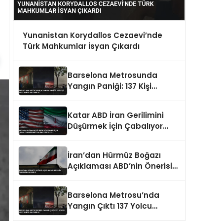
Yunanistan Korydallos Cezaevi’nde
Türk Mahkumlar İsyan Çıkardı
Barselona Metrosunda
Yangın Paniği: 137 Kişi
Hastaneye Kaldırıldı
Katar ABD İran Gerilimini
Düşürmek İçin Çabalıyor
Hürmüz Boğazı Öncelikli
İran’dan Hürmüz Boğazı
Açıklaması ABD’nin Önerisi
Reddedildi
Barselona Metrosu’nda
Yangın Çıktı 137 Yolcu
Hastaneye Kaldırıldı