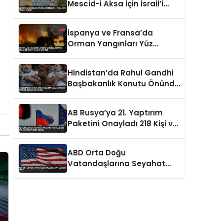
Mescid-i Aksa İçin İsrail’i
Kınadı
İspanya ve Fransa’da
Orman Yangınları Yüz
Binlerce Kişiyi Tahliye Ettirdi
Hindistan’da Rahul Gandhi
Başbakanlık Konutu Önünde
Gözaltına Alındı
AB Rusya’ya 21. Yaptırım
Paketini Onayladı 218 Kişi ve
Kurum Hedef Alındı
ABD Orta Doğu
Vatandaşlarına Seyahat
Uyarısı Yaptı