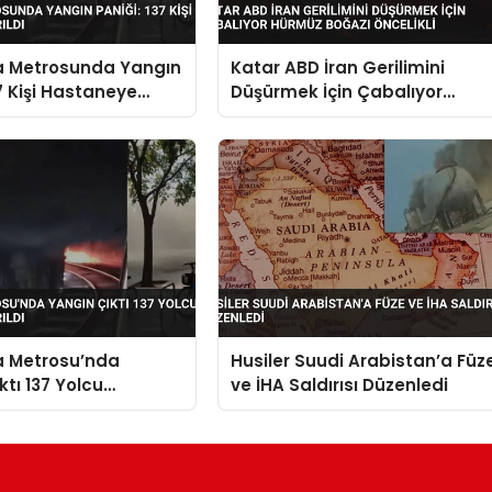
a Metrosunda Yangın
Katar ABD İran Gerilimini
37 Kişi Hastaneye
Düşürmek İçin Çabalıyor
Hürmüz Boğazı Öncelikli
a Metrosu’nda
Husiler Suudi Arabistan’a Füz
ktı 137 Yolcu
ve İHA Saldırısı Düzenledi
 Kaldırıldı