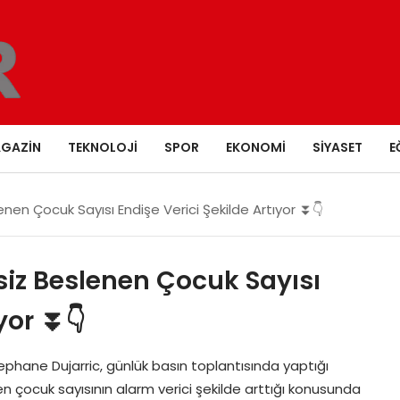
GAZIN
TEKNOLOJI
SPOR
EKONOMI
SIYASET
E
nen Çocuk Sayısı Endişe Verici Şekilde Artıyor ⏬👇
siz Beslenen Çocuk Sayısı
yor ⏬👇
tephane Dujarric, günlük basın toplantısında yaptığı
 çocuk sayısının alarm verici şekilde arttığı konusunda