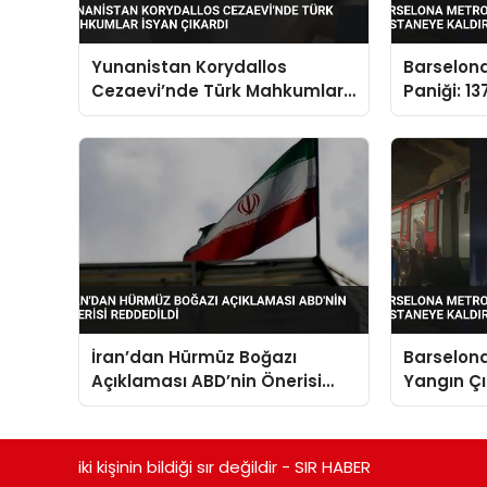
Yunanistan Korydallos
Barselon
Cezaevi’nde Türk Mahkumlar
Paniği: 1
İsyan Çıkardı
Kaldırıldı
İran’dan Hürmüz Boğazı
Barselon
Açıklaması ABD’nin Önerisi
Yangın Çı
Reddedildi
Hastaneye
iki kişinin bildiği sır değildir - SIR HABER