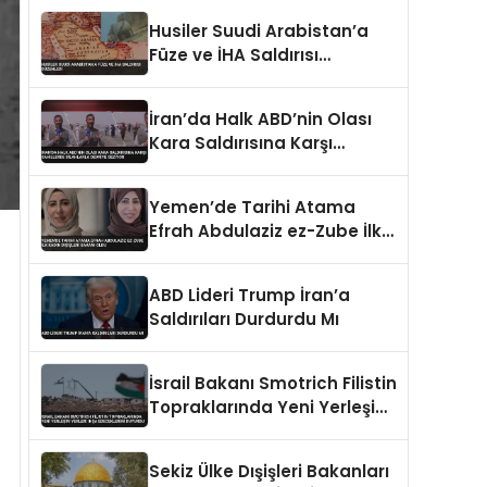
Husiler Suudi Arabistan’a
Füze ve İHA Saldırısı
Düzenledi
İran’da Halk ABD’nin Olası
Kara Saldırısına Karşı
Sahillerde Silahlarla Devriye
Geziyor
Yemen’de Tarihi Atama
Efrah Abdulaziz ez-Zube İlk
Kadın Dışişleri Bakanı Oldu
ABD Lideri Trump İran’a
Saldırıları Durdurdu Mı
İsrail Bakanı Smotrich Filistin
Topraklarında Yeni Yerleşim
Yerleri İnşa Edeceklerini
Duyurdu
Sekiz Ülke Dışişleri Bakanları