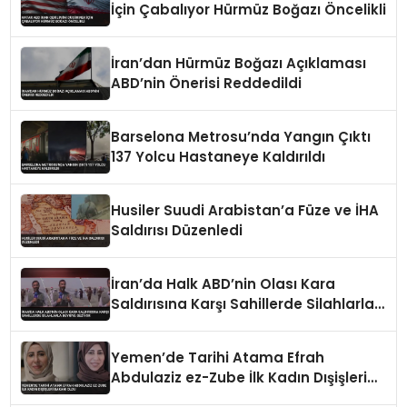
İçin Çabalıyor Hürmüz Boğazı Öncelikli
İran’dan Hürmüz Boğazı Açıklaması
ABD’nin Önerisi Reddedildi
Barselona Metrosu’nda Yangın Çıktı
137 Yolcu Hastaneye Kaldırıldı
Husiler Suudi Arabistan’a Füze ve İHA
Saldırısı Düzenledi
İran’da Halk ABD’nin Olası Kara
Saldırısına Karşı Sahillerde Silahlarla
Devriye Geziyor
Yemen’de Tarihi Atama Efrah
Abdulaziz ez-Zube İlk Kadın Dışişleri
Bakanı Oldu