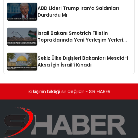
ABD Lideri Trump İran’a Saldırıları
Durdurdu Mı
İsrail Bakanı Smotrich Filistin
Topraklarında Yeni Yerleşim Yerleri
İnşa Edeceklerini Duyurdu
Sekiz Ülke Dışişleri Bakanları Mescid-i
Aksa İçin İsrail’i Kınadı
iki kişinin bildiği sır değildir - SIR HABER