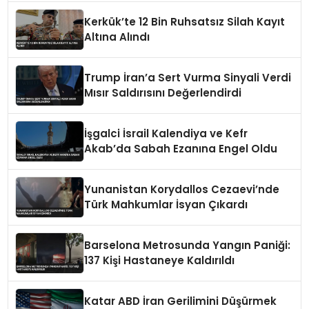
Kerkük’te 12 Bin Ruhsatsız Silah Kayıt
Altına Alındı
Trump İran’a Sert Vurma Sinyali Verdi
Mısır Saldırısını Değerlendirdi
İşgalci İsrail Kalendiya ve Kefr
Akab’da Sabah Ezanına Engel Oldu
Yunanistan Korydallos Cezaevi’nde
Türk Mahkumlar İsyan Çıkardı
Barselona Metrosunda Yangın Paniği:
137 Kişi Hastaneye Kaldırıldı
Katar ABD İran Gerilimini Düşürmek