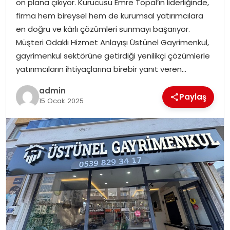
ön plana çıkıyor. Kurucusu Emre Topal’ın liderliğinde,
EĞITIM
firma hem bireysel hem de kurumsal yatırımcılara
en doğru ve kârlı çözümleri sunmayı başarıyor.
YAŞAM
Müşteri Odaklı Hizmet Anlayışı Üstünel Gayrimenkul,
gayrimenkul sektörüne getirdiği yenilikçi çözümlerle
yatırımcıların ihtiyaçlarına birebir yanıt veren…
admin
Paylaş
15 Ocak 2025