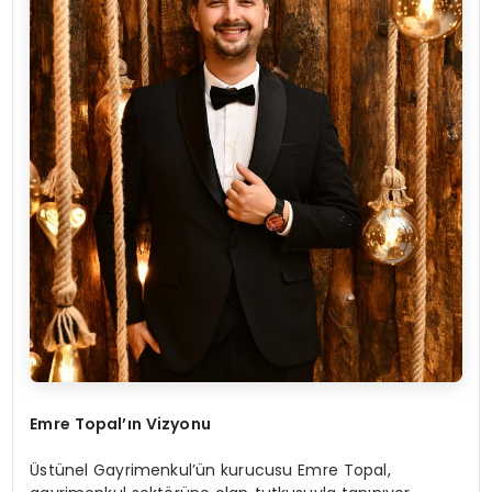
Emre Topal’ın Vizyonu
Üstünel Gayrimenkul’ün kurucusu Emre Topal,