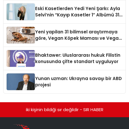
hedefliyor
Eski Kasetlerden Yedi Yeni Şarkı: Ayla
Selvi’nin “Kayıp Kasetler 1” Albümü 31
Temmuz’da Çıktı
Yeni yapilan 31 bilimsel araştırmaya
göre, Vegan Köpek Maması ve Vegan
Kedi Mamasının İyi Sindirildiğini
Ortaya Koydu
Bhaktawer: Uluslararası hukuk Filistin
konusunda çifte standart uyguluyor
Yunan uzman: Ukrayna savaşı bir ABD
projesi
iki kişinin bildiği sır değildir - SIR HABER