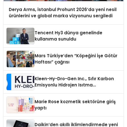
Derya Arms, İstanbul Prohunt 2026’da yeni nesil
ürünlerini ve global marka vizyonunu sergiledi
Tencent Hy3 dünya genelinde
kullanıma sunuldu
Mars Türkiye’den “Köpeğini İşe Götür
Haftası” çağrısı
Kleen-Hy-Dro-Gen Inc., Sıfır Karbon
Emisyonlu Hidrojen Isıtma
Teknolojisinde ISO ve TSSA
Düzenleyici Onaylarını Aldı
Marie Rose kozmetik sektörüne giriş
yaptı
Daikin’den akıllı iklimlendirmede yeni