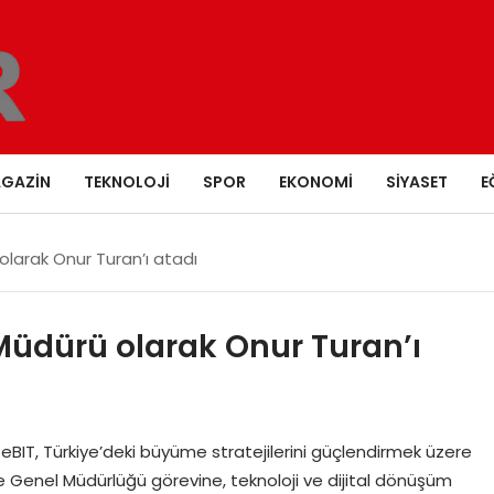
GAZIN
TEKNOLOJI
SPOR
EKONOMI
SIYASET
E
olarak Onur Turan’ı atadı
Müdürü olarak Onur Turan’ı
eBIT, Türkiye’deki büyüme stratejilerini güçlendirmek üzere
ye Genel Müdürlüğü görevine, teknoloji ve dijital dönüşüm