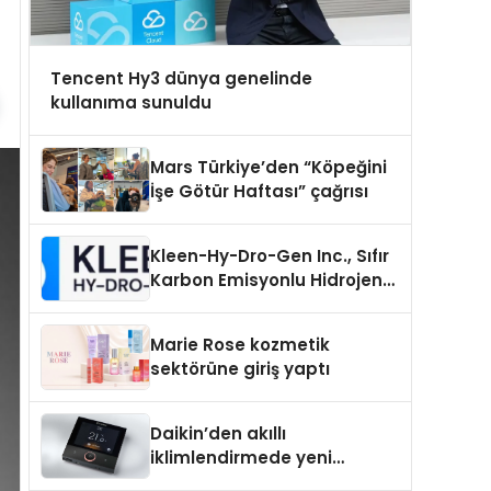
Tencent Hy3 dünya genelinde
kullanıma sunuldu
Mars Türkiye’den “Köpeğini
İşe Götür Haftası” çağrısı
Kleen-Hy-Dro-Gen Inc., Sıfır
Karbon Emisyonlu Hidrojen
Isıtma Teknolojisinde ISO ve
TSSA Düzenleyici Onaylarını
Marie Rose kozmetik
Aldı
sektörüne giriş yaptı
Daikin’den akıllı
iklimlendirmede yeni
dönem: Madoka Plus