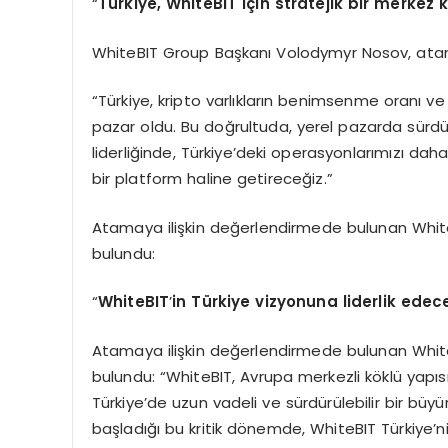
“
Türkiye, WhiteBIT için stratejik bir merke
WhiteBIT Group Başkanı Volodymyr Nosov, atamay
“Türkiye, kripto varlıkların benimsenme oranı ve ye
pazar oldu. Bu doğrultuda, yerel pazarda sürdür
liderliğinde, Türkiye’deki operasyonlarımızı daha
bir platform haline getireceğiz.”
Atamaya ilişkin değerlendirmede bulunan Whit
bulundu:
“
WhiteBIT
’
in T
ürkiye vizyonuna liderlik ed
Atamaya ilişkin değerlendirmede bulunan Whit
bulundu: “WhiteBIT, Avrupa merkezli köklü yapısı
Türkiye’de uzun vadeli ve sürdürülebilir bir bü
başladığı bu kritik dönemde, WhiteBIT Türkiye’ni