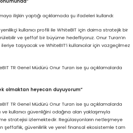
z konumunda”
a ilişkin yaptığı açıklamada şu ifadeleri kullandı:
nilikçi kullanıcı profili ile WhiteBIT için daima stratejik bir
ülebilir ve şeffaf bir büyüme hedefliyoruz. Onur Turan’ın
 ileriye taşıyacak ve WhiteBIT’i kullanıcılar için vazgeçilmez
eBIT TR Genel Müdürü Onur Turan ise şu açıklamalarda
ecek olmaktan heyecan duyuyorum”
eBIT TR Genel Müdürü Onur Turan ise şu açıklamalarda
 ve kullanıcı güvenliğini odağına alan yaklaşımıyla
yüme stratejisi izlemektedir. Regülasyonların netleşmeye
n şeffaflık, güvenilirlik ve yerel finansal ekosistemle tam