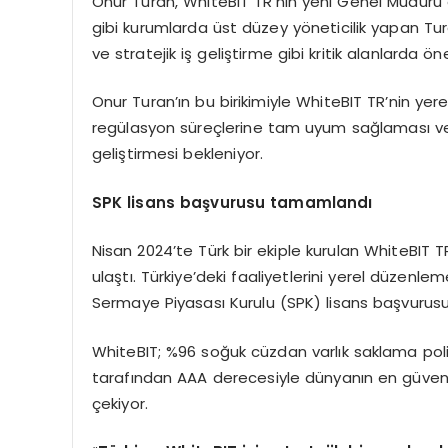
Onur Turan, WhiteBIT TR’nin yeni Genel Müdürü 
gibi kurumlarda üst düzey yöneticilik yapan Tura
ve stratejik iş geliştirme gibi kritik alanlarda öne
Onur Turan’ın bu birikimiyle WhiteBIT TR’nin ye
regülasyon süreçlerine tam uyum sağlaması ve Tü
geliştirmesi bekleniyor.
SPK lisans başvurusu tamamlandı
Nisan 2024’te Türk bir ekiple kurulan WhiteBIT TR
ulaştı. Türkiye’deki faaliyetlerini yerel düzenl
Sermaye Piyasası Kurulu (SPK) lisans başvurus
WhiteBIT; %96 soğuk cüzdan varlık saklama politi
tarafından AAA derecesiyle dünyanın en güvenli 
çekiyor.