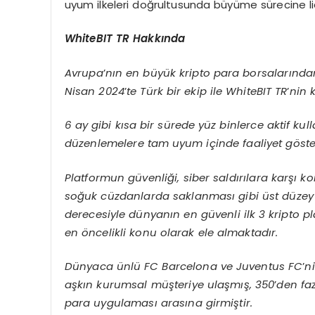
uyum ilkeleri doğrultusunda büyüme sürecine 
WhiteBIT TR Hakkında
Avrupa
’
nı
n en b
üyük kripto para borsalarında
Nisan 2024
’
te T
ürk bir ekip ile WhiteBIT TR
’
nin 
6 ay gibi kısa bir sürede yüz binlerce aktif kul
düzenlemelere tam uyum içinde faaliyet g
ö
st
Platformun güvenliği, siber saldırılara karşı 
soğuk cüzdanlarda saklanması gibi ü
st d
üzey
derecesiyle dünyanı
n en g
üvenli ilk 3 kripto 
en
ö
ncelikli konu olarak ele almaktadır.
Dünyaca ünlü
FC Barcelona ve Juventus FC
’
n
aşkın kurumsal müşteriye ulaşmış, 350
’
den faz
para uygulaması arasına girmiştir.