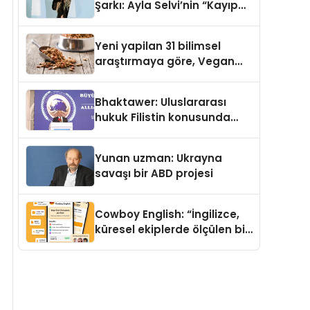
Şarkı: Ayla Selvi’nin “Kayıp
Kasetler 1” Albümü 31
Temmuz’da Çıktı
Yeni yapilan 31 bilimsel
araştırmaya göre, Vegan
Köpek Maması ve Vegan
Kedi Mamasının İyi
Bhaktawer: Uluslararası
Sindirildiğini Ortaya Koydu
hukuk Filistin konusunda
çifte standart uyguluyor
Yunan uzman: Ukrayna
savaşı bir ABD projesi
Cowboy English: “İngilizce,
küresel ekiplerde ölçülen bir
iş yetkinliğine dönüşüyor”