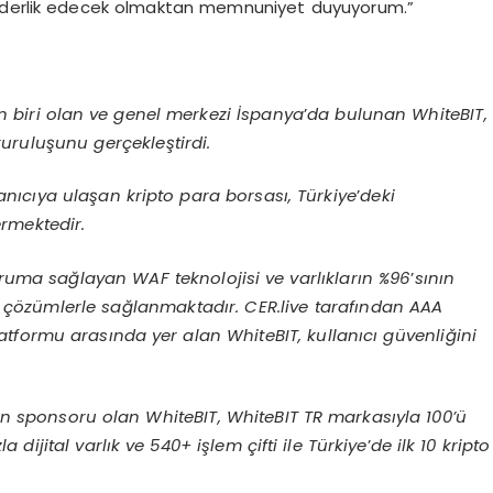
liderlik edecek olmaktan memnuniyet duyuyorum.”
n biri olan ve genel merkezi İspanya
’
da bulunan WhiteBIT,
kuruluşunu gerçekleştirdi.
lanıcıya ulaşan kripto para borsası, Türkiye
’
deki
ermektedir.
koruma sağlayan WAF teknolojisi ve varlıkların %96
’
sının
 çözümlerle sağlanmaktadır. CER.live tarafından AAA
platformu arasında yer alan WhiteBIT, kullanıcı güvenliğini
in sponsoru olan WhiteBIT, WhiteBIT TR markasıyla 100’ü
la dijital varlık ve 540+ işlem çifti ile Türkiye
’
de ilk 10 kripto