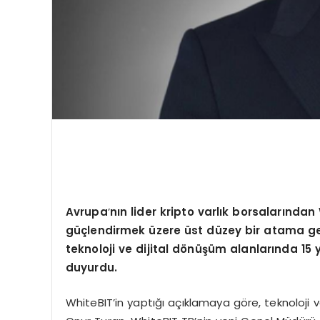
Avrupa
’
nın lider kripto varlık borsalarından
güçlendirmek üzere ü
st d
üzey bir atama ger
teknoloji ve dijital d
ö
nüşüm alanlarında 15 y
duyurdu.
WhiteBIT’in yaptığı açıklamaya göre, teknoloji v