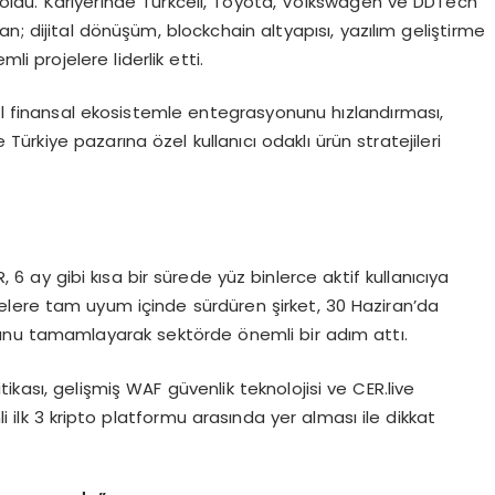
oldu. Kariyerinde Turkcell, Toyota, Volkswagen ve DDTech
n; dijital dönüşüm, blockchain altyapısı, yazılım geliştirme
mli projelere liderlik etti.
rel finansal ekosistemle entegrasyonunu hızlandırması,
rkiye pazarına özel kullanıcı odaklı ürün stratejileri
, 6 ay gibi kısa bir sürede yüz binlerce aktif kullanıcıya
emelere tam uyum içinde sürdüren şirket, 30 Haziran’da
unu tamamlayarak sektörde önemli bir adım attı.
kası, gelişmiş WAF güvenlik teknolojisi ve CER.live
ilk 3 kripto platformu arasında yer alması ile dikkat