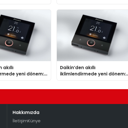
Isıtma Teknolojisinde ISO ve
TSSA Düzenleyici Onaylarını
Aldı
 akıllı
Daikin’den akıllı
dirmede yeni dönem:
iklimlendirmede yeni dönem:
lus Türkiye’de
Madoka Plus Türkiye’de
Hakkımızda
İletişim
Künye