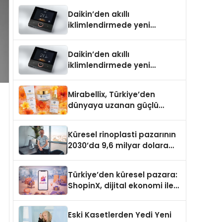
Türkiye’de
Daikin’den akıllı
iklimlendirmede yeni
dönem: Madoka Plus
Türkiye’de
Daikin’den akıllı
iklimlendirmede yeni
dönem: Madoka Plus
Türkiye’de
Mirabellix, Türkiye’den
dünyaya uzanan güçlü
büyümesini sürdürüyor
Küresel rinoplasti pazarının
2030’da 9,6 milyar dolara
ulaşması bekleniyor
Türkiye’den küresel pazara:
ShopinX, dijital ekonomi ile
gerçek dünya alışverişini bir
araya getirmeyi hedefliyor
Eski Kasetlerden Yedi Yeni