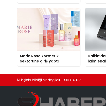
Marie Rose kozmetik
Daikin’den
sektörüne giriş yaptı
iklimlen
Madoka P
iki kişinin bildiği sır değildir - SIR HABER