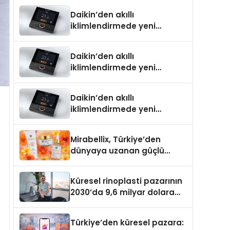
Daikin’den akıllı
iklimlendirmede yeni
dönem: Madoka Plus
Türkiye’de
Daikin’den akıllı
iklimlendirmede yeni
dönem: Madoka Plus
Türkiye’de
Daikin’den akıllı
iklimlendirmede yeni
dönem: Madoka Plus
Türkiye’de
Mirabellix, Türkiye’den
dünyaya uzanan güçlü
büyümesini sürdürüyor
Küresel rinoplasti pazarının
2030’da 9,6 milyar dolara
ulaşması bekleniyor
Türkiye’den küresel pazara: