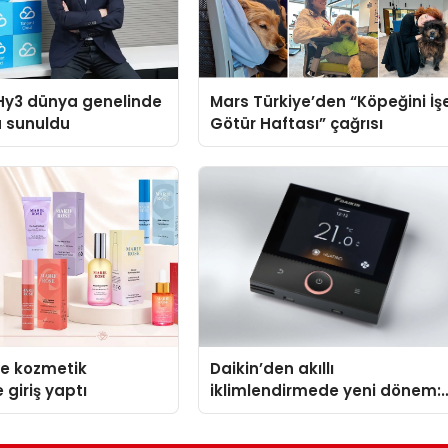
Hy3 dünya genelinde
Mars Türkiye’den “Köpeğini İş
a sunuldu
Götür Haftası” çağrısı
se kozmetik
Daikin’den akıllı
 giriş yaptı
iklimlendirmede yeni dönem:
Madoka Plus Türkiye’de