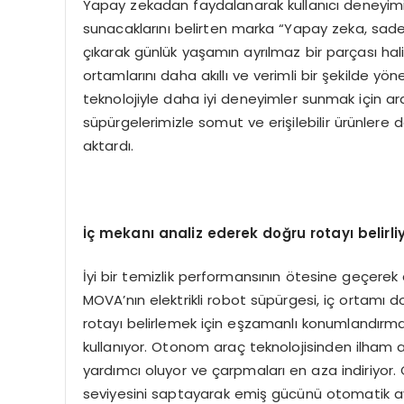
Yapay zekadan faydalanarak kullanıcı deneyimin
sunacaklarını belirten marka “Yapay zeka, sade
çıkarak günlük yaşamın ayrılmaz bir parçası hali
ortamlarını daha akıllı ve verimli bir şekilde yön
teknolojiyle daha iyi deneyimler sunmak için ara
süpürgelerimizle somut ve erişilebilir ürünlere dö
aktardı.
İç mekanı analiz ederek doğru rotayı belirli
İyi bir temizlik performansının ötesine geçerek
MOVA’nın elektrikli robot süpürgesi, iç ortamı d
rotayı belirlemek için eşzamanlı konumlandırm
kullanıyor. Otonom araç teknolojisinden ilham a
yardımcı oluyor ve çarpmaları en aza indiriyor. 
seviyesini saptayarak emiş gücünü otomatik a