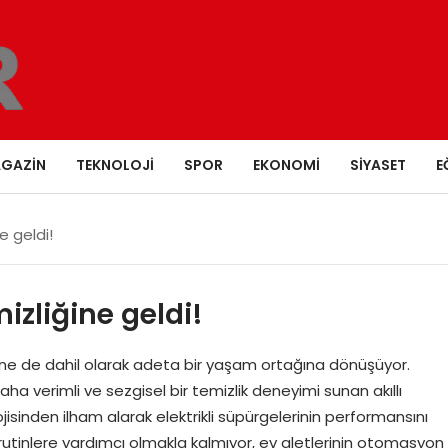
GAZIN
TEKNOLOJI
SPOR
EKONOMI
SIYASET
E
e geldi!
izliğine geldi!
ine de dahil olarak adeta bir yaşam ortağına dönüşüyor.
ha verimli ve sezgisel bir temizlik deneyimi sunan akıllı
sinden ilham alarak elektrikli süpürgelerinin performansını
 rutinlere yardımcı olmakla kalmıyor, ev aletlerinin otomasyon