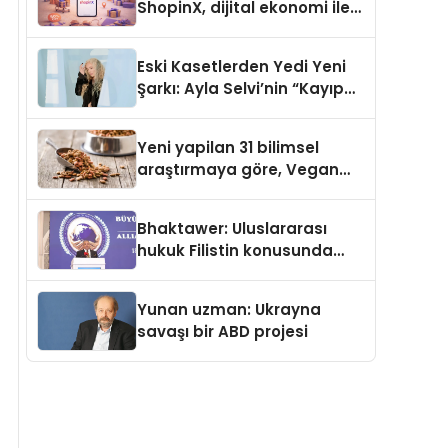
ShopinX, dijital ekonomi ile
gerçek dünya alışverişini bir
araya getirmeyi hedefliyor
Eski Kasetlerden Yedi Yeni
Şarkı: Ayla Selvi’nin “Kayıp
Kasetler 1” Albümü 31
Temmuz’da Çıktı
Yeni yapilan 31 bilimsel
araştırmaya göre, Vegan
Köpek Maması ve Vegan
Kedi Mamasının İyi
Bhaktawer: Uluslararası
Sindirildiğini Ortaya Koydu
hukuk Filistin konusunda
çifte standart uyguluyor
Yunan uzman: Ukrayna
savaşı bir ABD projesi