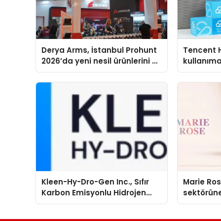
Derya Arms, İstanbul Prohunt
Tencent 
2026’da yeni nesil ürünlerini ve
kullanım
global marka vizyonunu
sergiledi
Kleen-Hy-Dro-Gen Inc., Sıfır
Marie Ro
Karbon Emisyonlu Hidrojen
sektörüne
Isıtma Teknolojisinde ISO ve
TSSA Düzenleyici Onaylarını