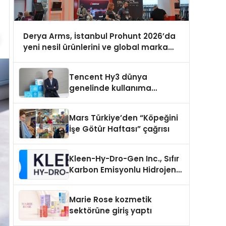
Derya Arms, İstanbul Prohunt 2026’da
yeni nesil ürünlerini ve global marka
vizyonunu sergiledi
Tencent Hy3 dünya
genelinde kullanıma
sunuldu
Mars Türkiye’den “Köpeğini
İşe Götür Haftası” çağrısı
Kleen-Hy-Dro-Gen Inc., Sıfır
Karbon Emisyonlu Hidrojen
Isıtma Teknolojisinde ISO ve
TSSA Düzenleyici Onaylarını
Marie Rose kozmetik
Aldı
sektörüne giriş yaptı