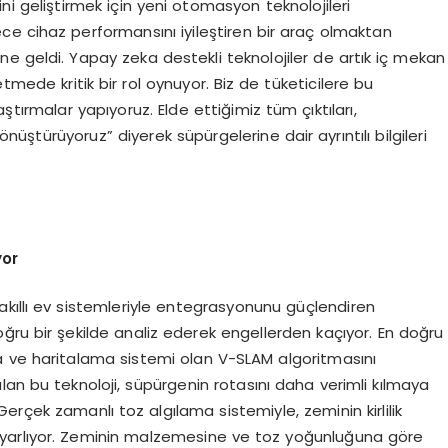
i geliştirmek için yeni otomasyon teknolojileri
ce cihaz performansını iyileştiren bir araç olmaktan
ne geldi. Yapay zeka destekli teknolojiler de artık iç mekan
etmede kritik bir rol oynuyor. Biz de tüketicilere bu
ştırmalar yapıyoruz. Elde ettiğimiz tüm çıktıları,
nüştürüyoruz” diyerek süpürgelerine dair ayrıntılı bilgileri
yor
 akıllı ev sistemleriyle entegrasyonunu güçlendiren
oğru bir şekilde analiz ederek engellerden kaçıyor. En doğru
a ve haritalama sistemi olan V-SLAM algoritmasını
lan bu teknoloji, süpürgenin rotasını daha verimli kılmaya
Gerçek zamanlı toz algılama sistemiyle, zeminin kirlilik
yarlıyor. Zeminin malzemesine ve toz yoğunluğuna göre