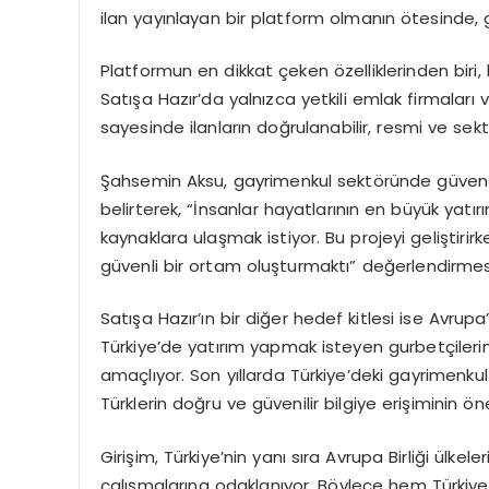
ilan yayınlayan bir platform olmanın ötesinde, g
Platformun en dikkat çeken özelliklerinden biri,
Satışa Hazır’da yalnızca yetkili emlak firmaları 
sayesinde ilanların doğrulanabilir, resmi ve se
Şahsemin Aksu, gayrimenkul sektöründe güven
belirterek, “İnsanlar hayatlarının en büyük yatır
kaynaklara ulaşmak istiyor. Bu projeyi geliştiri
güvenli bir ortam oluşturmaktı” değerlendirme
Satışa Hazır’ın bir diğer hedef kitlesi ise Avrup
Türkiye’de yatırım yapmak isteyen gurbetçilerin
amaçlıyor. Son yıllarda Türkiye’deki gayrimenkul 
Türklerin doğru ve güvenilir bilgiye erişiminin ön
Girişim, Türkiye’nin yanı sıra Avrupa Birliği ülke
çalışmalarına odaklanıyor. Böylece hem Türkiye