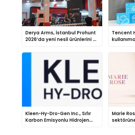
Derya Arms, İstanbul Prohunt
Tencent 
2026’da yeni nesil ürünlerini ve
kullanım
global marka vizyonunu
sergiledi
Kleen-Hy-Dro-Gen Inc., Sıfır
Marie Ro
Karbon Emisyonlu Hidrojen
sektörüne
Isıtma Teknolojisinde ISO ve
TSSA Düzenleyici Onaylarını