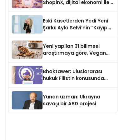
ShopinX, dijital ekonomi ile
gerçek dünya alışverişini bir
araya getirmeyi hedefliyor
Eski Kasetlerden Yedi Yeni
Şarkı: Ayla Selvi’nin “Kayıp
Kasetler 1” Albümü 31
Temmuz’da Çıktı
Yeni yapilan 31 bilimsel
araştırmaya göre, Vegan
Köpek Maması ve Vegan
Kedi Mamasının İyi
Bhaktawer: Uluslararası
Sindirildiğini Ortaya Koydu
hukuk Filistin konusunda
çifte standart uyguluyor
Yunan uzman: Ukrayna
savaşı bir ABD projesi