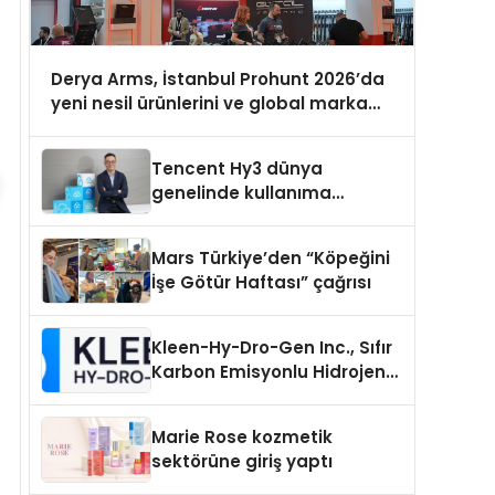
Derya Arms, İstanbul Prohunt 2026’da
yeni nesil ürünlerini ve global marka
vizyonunu sergiledi
Tencent Hy3 dünya
genelinde kullanıma
sunuldu
Mars Türkiye’den “Köpeğini
İşe Götür Haftası” çağrısı
Kleen-Hy-Dro-Gen Inc., Sıfır
Karbon Emisyonlu Hidrojen
Isıtma Teknolojisinde ISO ve
TSSA Düzenleyici Onaylarını
Marie Rose kozmetik
Aldı
sektörüne giriş yaptı