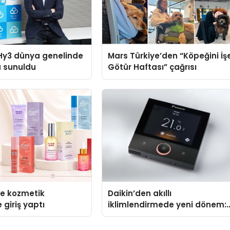
Hy3 dünya genelinde
Mars Türkiye’den “Köpeğini İş
a sunuldu
Götür Haftası” çağrısı
se kozmetik
Daikin’den akıllı
 giriş yaptı
iklimlendirmede yeni dönem:
Madoka Plus Türkiye’de