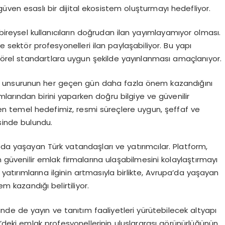
üven esaslı bir dijital ekosistem oluşturmayı hedefliyor.
 bireysel kullanıcıların doğrudan ilan yayımlayamıyor olması.
ve sektör profesyonelleri ilan paylaşabiliyor. Bu yapı
ktörel standartlara uygun şekilde yayınlanması amaçlanıyor.
 unsurunun her geçen gün daha fazla önem kazandığını
ımlarından birini yaparken doğru bilgiye ve güvenilir
rken temel hedefimiz, resmi süreçlere uygun, şeffaf ve
sinde bulundu.
a’da yaşayan Türk vatandaşları ve yatırımcılar. Platform,
 güvenilir emlak firmalarına ulaşabilmesini kolaylaştırmayı
yatırımlarına ilginin artmasıyla birlikte, Avrupa’da yaşayan
em kazandığı belirtiliyor.
lerinde de yayın ve tanıtım faaliyetleri yürütebilecek altyapı
’deki emlak profesyonellerinin uluslararası görünürlüğünün