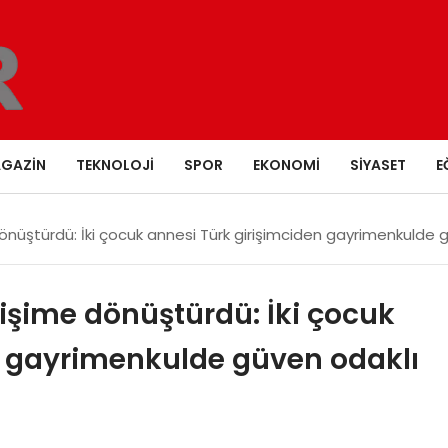
GAZIN
TEKNOLOJI
SPOR
EKONOMI
SIYASET
E
önüştürdü: İki çocuk annesi Türk girişimciden gayrimenkulde gü
işime dönüştürdü: İki çocuk
n gayrimenkulde güven odaklı