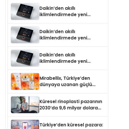
Daikin’den akıllı
iklimlendirmede yeni
dönem: Madoka Plus
Türkiye’de
Daikin’den akıllı
iklimlendirmede yeni
dönem: Madoka Plus
Türkiye’de
Daikin’den akıllı
iklimlendirmede yeni
dönem: Madoka Plus
Türkiye’de
Mirabellix, Türkiye’den
dünyaya uzanan güçlü
büyümesini sürdürüyor
Küresel rinoplasti pazarının
2030’da 9,6 milyar dolara
ulaşması bekleniyor
Türkiye’den küresel pazara: