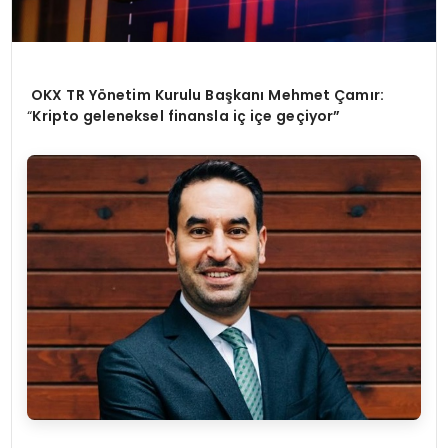
OKX TR Y
ö
netim Kurulu Başkanı Mehmet Çamır:
“
Kripto geleneksel finansla iç iç
e ge
çiyor”