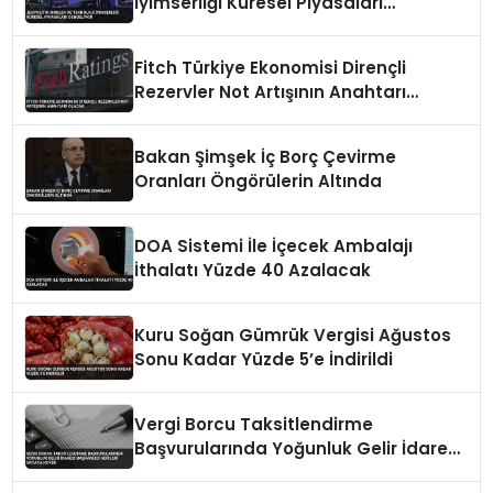
İyimserliği Küresel Piyasaları
Dengeliyor
Fitch Türkiye Ekonomisi Dirençli
Rezervler Not Artışının Anahtarı
Olacak
Bakan Şimşek İç Borç Çevirme
Oranları Öngörülerin Altında
DOA Sistemi İle İçecek Ambalajı
İthalatı Yüzde 40 Azalacak
Kuru Soğan Gümrük Vergisi Ağustos
Sonu Kadar Yüzde 5’e İndirildi
Vergi Borcu Taksitlendirme
Başvurularında Yoğunluk Gelir İdaresi
Başkanlığı Verileri Ortaya Koydu