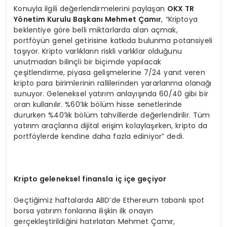
Konuyla ilgili değerlendirmelerini paylaşan
OKX TR
Y
ö
netim Kurulu Başkanı Mehmet Çamır
, “Kriptoya
beklentiye göre belli miktarlarda alan açmak,
portföyün genel getirisine katkıda bulunma potansiyeli
taşıyor. Kripto varlıkların riskli varlıklar olduğunu
unutmadan bilinçli bir biçimde yapılacak
çeşitlendirme, piyasa gelişmelerine 7/24 yanıt veren
kripto para birimlerinin rallilerinden yararlanma olanağı
sunuyor. Geleneksel yatırım anlayışında 60/40 gibi bir
oran kullanılır. %60’lık bölüm hisse senetlerinde
dururken %40’lık bölüm tahvillerde değerlendirilir. Tüm
yatırım araçlarına dijital erişim kolaylaşırken, kripto da
portföylerde kendine daha fazla ediniyor” dedi.
Kripto geleneksel finansla iç iç
e ge
çiyor
Geçtiğimiz haftalarda ABD’de Ethereum tabanlı spot
borsa yatırım fonlarına ilişkin ilk onayın
gerçekleştirildiğini hatırlatan Mehmet Çamır,