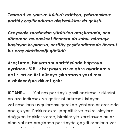
Tasarruf ve yatırım kültürü arttıkça, yatırımcıların
portf
ö
y çeşitlendirme alışkanlıkları da geliş
ti.
Grayscale tarafından yürütülen araştırmada, son
d
ö
nemde geleneksel finansta da kabul g
ö
rmeye
başlayan kriptonun, portf
ö
y çeşitlendirmede
ö
nemli
bir araç olabileceğ
i g
ö
rüldü.
Araştırma, bir yatırım portf
ö
yünde kriptoya
ayrılacak %5
’
lik bir payı
n, riske g
ö
re ayarlanmış
getirileri en ü
st d
üzeye çıkarmaya yardımcı
olabileceğine dikkat çekti.
İSTANBUL
—
Yatırım portföyü çeşitlendirme, risklerini
en aza indirmek ve getirisini artırmak isteyen
yatırımcıların uygulaması gereken yöntemler arasında
öne çıkıyor. Farklı makro, jeopolitik ve mikro olaylara
değişken tepkiler veren, birbirleriyle korelasyonları az
olan yatırım araçlarına portföyde çeşitli oranlarla yer