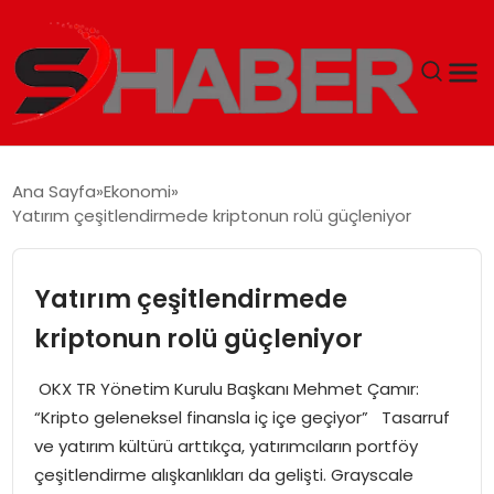
GÜNDEM
Ana Sayfa
Ekonomi
Yatırım çeşitlendirmede kriptonun rolü güçleniyor
MAGAZIN
TEKNOLOJI
Yatırım çeşitlendirmede
kriptonun rolü güçleniyor
SPOR
OKX TR Yönetim Kurulu Başkanı Mehmet Çamır:
EKONOMI
“Kripto geleneksel finansla iç içe geçiyor” Tasarruf
ve yatırım kültürü arttıkça, yatırımcıların portföy
SIYASET
çeşitlendirme alışkanlıkları da gelişti. Grayscale