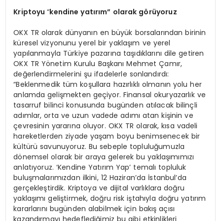
Kriptoyu
“
kendine yatırım” olarak g
ö
rüyoruz
OKX TR olarak dünyanın en büyük borsalarından birinin
küresel vizyonunu yerel bir yaklaşım ve yerel
yapılanmayla Türkiye pazarına taşıdıklarını dile getiren
OKX TR Yönetim Kurulu Başkanı Mehmet Çamır,
değerlendirmelerini şu ifadelerle sonlandırdı:
“Beklenmedik tüm koşullara hazırlıklı olmanın yolu her
anlamda gelişmekten geçiyor. Finansal okuryazarlık ve
tasarruf bilinci konusunda bugünden atılacak bilinçli
adımlar, orta ve uzun vadede adımı atan kişinin ve
çevresinin yararına oluyor. OKX TR olarak, kısa vadeli
hareketlerden ziyade yaşam boyu benimsenecek bir
kültürü savunuyoruz. Bu sebeple topluluğumuzla
dönemsel olarak bir araya gelerek bu yaklaşımımızı
anlatıyoruz. ‘Kendine Yatırım Yap’ temalı topluluk
buluşmalarımızdan ilkini, 12 Haziran’da İstanbul’da
gerçekleştirdik. Kriptoya ve dijital varlıklara doğru
yaklaşımı geliştirmek, doğru risk iştahıyla doğru yatırım
kararlarını bugünden alabilmek için bakış açısı
kazandırmayı hedeflediğimiz bu gibi etkinlikleri