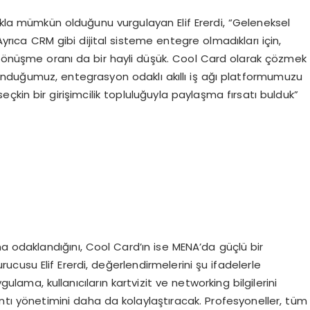
makla mümkün olduğunu vurgulayan Elif Ererdi, “Geleneksel
 Ayrıca CRM gibi dijital sisteme entegre olmadıkları için,
şa dönüşme oranı da bir hayli düşük. Cool Card olarak çözmek
unduğumuz, entegrasyon odaklı akıllı iş ağı platformumuzu
eçkin bir girişimcilik topluluğuyla paylaşma fırsatı bulduk”
na odaklandığını, Cool Card’ın ise MENA’da güçlü bir
usu Elif Ererdi, değerlendirmelerini şu ifadelerle
lama, kullanıcıların kartvizit ve networking bilgilerini
tı yönetimini daha da kolaylaştıracak. Profesyoneller, tüm