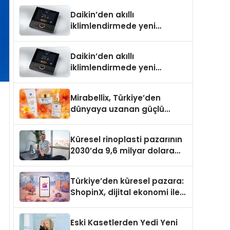
Türkiye’de
Daikin’den akıllı
iklimlendirmede yeni
dönem: Madoka Plus
Türkiye’de
Daikin’den akıllı
iklimlendirmede yeni
dönem: Madoka Plus
Türkiye’de
Mirabellix, Türkiye’den
dünyaya uzanan güçlü
büyümesini sürdürüyor
Küresel rinoplasti pazarının
2030’da 9,6 milyar dolara
ulaşması bekleniyor
Türkiye’den küresel pazara:
ShopinX, dijital ekonomi ile
gerçek dünya alışverişini bir
araya getirmeyi hedefliyor
Eski Kasetlerden Yedi Yeni