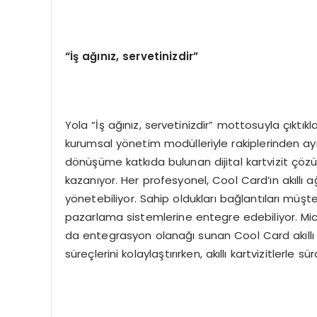
“İş ağınız, servetinizdir”
Yola “İş ağınız, servetinizdir” mottosuyla çıktıkl
kurumsal yönetim modülleriyle rakiplerinden ayrış
dönüşüme katkıda bulunan dijital kartvizit çözüm
kazanıyor. Her profesyonel, Cool Card’ın akıllı a
yönetebiliyor. Sahip oldukları bağlantıları müşter
pazarlama sistemlerine entegre edebiliyor. Mic
da entegrasyon olanağı sunan Cool Card akıllı
süreçlerini kolaylaştırırken, akıllı kartvizitlerle sü