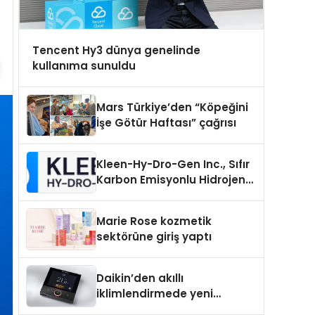
Tencent Hy3 dünya genelinde
kullanıma sunuldu
Mars Türkiye’den “Köpeğini
İşe Götür Haftası” çağrısı
Kleen-Hy-Dro-Gen Inc., Sıfır
Karbon Emisyonlu Hidrojen
Isıtma Teknolojisinde ISO ve
TSSA Düzenleyici Onaylarını
Marie Rose kozmetik
Aldı
sektörüne giriş yaptı
Daikin’den akıllı
iklimlendirmede yeni
dönem: Madoka Plus