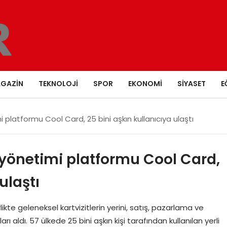
GAZIN
TEKNOLOJI
SPOR
EKONOMI
SIYASET
E
imi platformu Cool Card, 25 bini aşkın kullanıcıya ulaştı
ağ yönetimi platformu Cool Card,
ulaştı
irlikte geleneksel kartvizitlerin yerini, satış, pazarlama ve
ları aldı. 57 ülkede 25 bini aşkın kişi tarafından kullanılan yerli