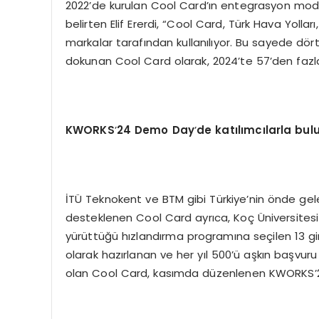
2022’de kurulan Cool Card’ın entegrasyon model
belirten Elif Ererdi, “Cool Card, Türk Hava Yollar
markalar tarafından kullanılıyor. Bu sayede dört 
dokunan Cool Card olarak, 2024’te 57’den fazla 
KWORKS
’
24 Demo Day
’
de katılımcılarla bul
İTÜ Teknokent ve BTM gibi Türkiye’nin önde gelen
desteklenen Cool Card ayrıca, Koç Üniversites
yürüttüğü hızlandırma programına seçilen 13 giri
olarak hazırlanan ve her yıl 500’ü aşkın başvuru
olan Cool Card, kasımda düzenlenen KWORKS’24