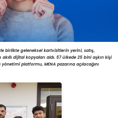
e birlikte geleneksel kartvizitlerin yerini, satış,
kıllı dijital kopyaları aldı
. 57
ülkede 25 bini aşkın kişi
ğ y
ö
netimi platformu, MENA pazarına açılacağını