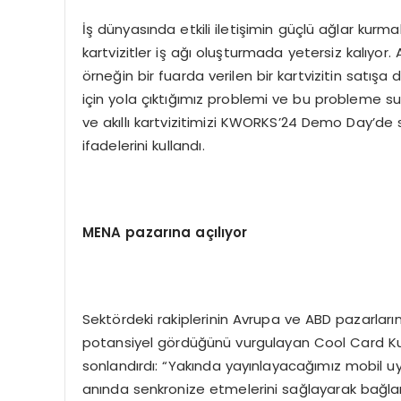
İş dünyasında etkili iletişimin güçlü ağlar kur
kartvizitler iş ağı oluşturmada yetersiz kalıyor.
örneğin bir fuarda verilen bir kartvizitin satı
için yola çıktığımız problemi ve bu probleme s
ve akıllı kartvizitimizi KWORKS’24 Demo Day’de s
ifadelerini kullandı.
MENA pazarına açılıyor
Sektördeki rakiplerinin Avrupa ve ABD pazarları
potansiyel gördüğünü vurgulayan Cool Card Kuruc
sonlandırdı: “Yakında yayınlayacağımız mobil uygu
anında senkronize etmelerini sağlayarak bağlan