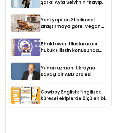
Şarkı: Ayla Selvi’nin “Kayıp
Kasetler 1” Albümü 31
Temmuz’da Çıktı
Yeni yapilan 31 bilimsel
araştırmaya göre, Vegan
Köpek Maması ve Vegan
Kedi Mamasının İyi
Bhaktawer: Uluslararası
Sindirildiğini Ortaya Koydu
hukuk Filistin konusunda
çifte standart uyguluyor
Yunan uzman: Ukrayna
savaşı bir ABD projesi
Cowboy English: “İngilizce,
küresel ekiplerde ölçülen bir
iş yetkinliğine dönüşüyor”