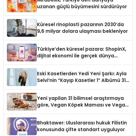
uzanan güçlü büyümesini sürdürüyor
Küresel rinoplasti pazarının 2030’da
9,6 milyar dolara ulaşması bekleniyor
Türkiye’den küresel pazara: ShopinX,
dijital ekonomi ile gerçek dünya
alışverişini bir araya getirmeyi
hedefliyor
Eski Kasetlerden Yedi Yeni Şarkı: Ayla
Selvi’nin “Kayıp Kasetler 1” Albümü 31
Temmuz’da Çıktı
Yeni yapilan 31 bilimsel araştırmaya
göre, Vegan Köpek Maması ve Vegan
Kedi Mamasının İyi Sindirildiğini
Ortaya Koydu
Bhaktawer: Uluslararası hukuk Filistin
konusunda çifte standart uyguluyor